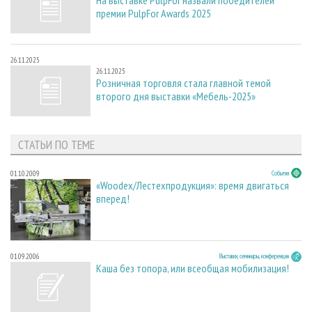
На выставке PulpFor назвали победителей
премии PulpFor Awards 2025
26.11.2025
26.11.2025
Розничная торговля стала главной темой
второго дня выставки «Мебель-2025»
СТАТЬИ ПО ТЕМЕ
01.10.2009
События
«Woodex/Лестехпродукция»: время двигаться
вперед!
01.09.2006
Выставки, семинары, конференции
Каша без топора, или всеобщая мобилизация!