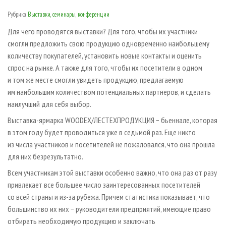
СУШКА ДРЕВЕСИНЫ
ПЕРСОНЫ
КОНТАКТЫ
РЕКЛАМА
Рубрика
Выставки, семинары, конференции
ПРОИЗВОДСТВО ДРЕВЕСНЫХ ПЛИТ
МОБИЛЬНЫЕ ВЫСТАВКИ
РЕКЛАМА НА САЙТЕ
Для чего проводятся выставки? Для того, чтобы их участники
ДЕРЕВЯННОЕ ДОМОСТРОЕНИЕ
ОФИЦИАЛЬНЫЕ ДЕЛЕГАЦИИ
смогли предложить свою продукцию одновременно наибольшему
количеству покупателей, установить новые контакты и оценить
ПРОИЗВОДСТВО МЕБЕЛИ
ПРИОРИТЕТНЫЕ ИНВЕСТПРОЕКТЫ
спрос на рынке. А также для того, чтобы их посетители в одном
БИОЭНЕРГЕТИКА
RUSSIAN FORESTRY REVIEW
и том же месте смогли увидеть продукцию, предлагаемую
ЦБП
ГАЗЕТА ЛЕСПРОМФОРУМ
им наибольшим количеством потенциальных партнеров, и сделать
наилучший для себя выбор.
ИНСТРУМЕНТ И МАТЕРИАЛЫ
БИБЛИОТЕКА СПЕЦИАЛИСТА
Выставка-ярмарка WOODEX/ЛЕСТЕХПРОДУКЦИЯ − бьеннале, которая
в этом году будет проводиться уже в седьмой раз. Еще никто
из числа участников и посетителей не пожаловался, что она прошла
для них безрезультатно.
Всем участникам этой выставки особенно важно, что она раз от разу
привлекает все большее число заинтересованных посетителей
со всей страны и из-за рубежа. Причем статистика показывает, что
большинство их них − руководители предприятий, имеющие право
отбирать необходимую продукцию и заключать