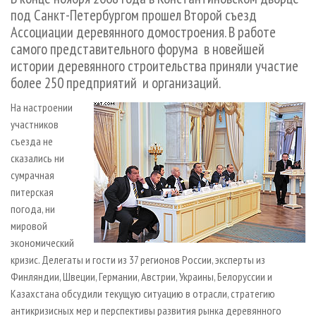
СУШКА ДРЕВЕСИНЫ
ПЕРСОНЫ
КОНТАКТЫ
РЕКЛАМА
под Санкт-Петербургом прошел Второй съезд
Ассоциации деревянного домостроения. В работе
ПРОИЗВОДСТВО ДРЕВЕСНЫХ ПЛИТ
МОБИЛЬНЫЕ ВЫСТАВКИ
РЕКЛАМА НА САЙТЕ
самого представительного форума в новейшей
ДЕРЕВЯННОЕ ДОМОСТРОЕНИЕ
ОФИЦИАЛЬНЫЕ ДЕЛЕГАЦИИ
истории деревянного строительства приняли участие
ПРОИЗВОДСТВО МЕБЕЛИ
ПРИОРИТЕТНЫЕ ИНВЕСТПРОЕКТЫ
более 250 предприятий и организаций.
БИОЭНЕРГЕТИКА
RUSSIAN FORESTRY REVIEW
На настроении
участников
ЦБП
ГАЗЕТА ЛЕСПРОМФОРУМ
съезда не
ИНСТРУМЕНТ И МАТЕРИАЛЫ
БИБЛИОТЕКА СПЕЦИАЛИСТА
сказались ни
сумрачная
питерская
погода, ни
мировой
экономический
кризис. Делегаты и гости из 37 регионов России, эксперты из
Финляндии, Швеции, Германии, Австрии, Украины, Белоруссии и
Казахстана обсудили текущую ситуацию в отрасли, стратегию
антикризисных мер и перспективы развития рынка деревянного