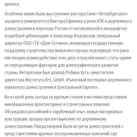
кризиса.
Особенно ярким было выступление ректора Санкт-Петербургского
аграрного университета Виктора Ефимова о роли АПК и деревянного
домостроения в переходе России от мегаполисной к ландшафтно-
усадебной урбанизации. А Александр Водовозов, генеральный
директор ООО «ТК «Дом-Гатчина», анализируя государственную
поддержку строительства жилья вне города, подчеркнул, что рано
или поздно взаимодействие этих двух отраслей может стать одним
из определяющих факторов для демографического развития
страны. Интересным был доклад Робина Хута, заместителя
директора Института B+L, GmbH, «Рыночный потенциал деревянного
каркасного домостроения в Центральной Европе».
Во второй день съезда за круглым столом участники представили
инновационные архитектурные и строительные решения.
Обсуждался российский и зарубежный опыт, новые материалы и
конструкции; прошла презентация книг по деревянному
домостроению. Плодотворной была встреча домостроителей с
представителями крупных лесопромышленных компаний, где