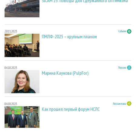
SICAM'25: поводы для сдержанного оптимизма
28.11.2025
События
ПМЛФ-2025 – крупным планом
04.10.2025
Персона
Марина Каунова (PulpFor)
04.10.2025
Лесозаготовка
Как прошел первый форум НСЛС