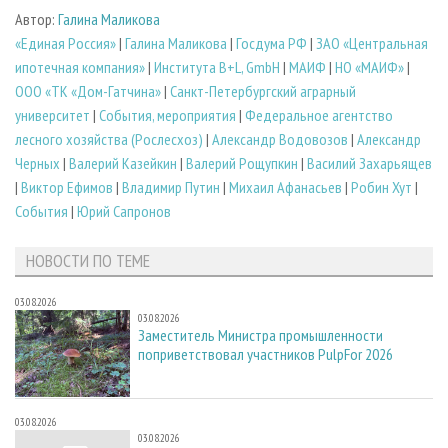
Автор:
Галина Маликова
«Единая Россия»
|
Галина Маликова
|
Госдума РФ
|
ЗАО «Центральная
ипотечная компания»
|
Института B+L, GmbH
|
МАИФ
|
НО «МАИФ»
|
ООО «ТК «Дом-Гатчина»
|
Санкт-Петербургский аграрный
университет
|
События, мероприятия
|
Федеральное агентство
лесного хозяйства (Рослесхоз)
|
Александр Водовозов
|
Александр
Черных
|
Валерий Казейкин
|
Валерий Рощупкин
|
Василий Захарьящев
|
Виктор Ефимов
|
Владимир Путин
|
Михаил Афанасьев
|
Робин Хут
|
События
|
Юрий Сапронов
НОВОСТИ ПО ТЕМЕ
03.08.2026
03.08.2026
Заместитель Министра промышленности
поприветствовал участников PulpFor 2026
03.08.2026
03.08.2026