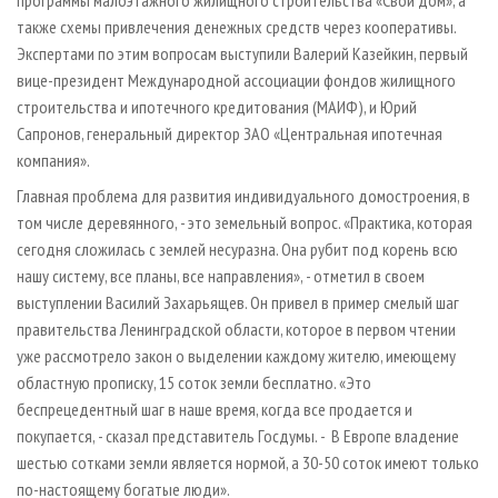
программы малоэтажного жилищного строительства «Свой дом», а
также схемы привлечения денежных средств через кооперативы.
Экспертами по этим вопросам выступили Валерий Казейкин, первый
вице-президент Международной ассоциации фондов жилищного
строительства и ипотечного кредитования (МАИФ), и Юрий
Сапронов, генеральный директор ЗАО «Центральная ипотечная
компания».
Главная проблема для развития индивидуального домостроения, в
том числе деревянного, - это земельный вопрос. «Практика, которая
сегодня сложилась с землей несуразна. Она рубит под корень всю
нашу систему, все планы, все направления», - отметил в своем
выступлении Василий Захарьящев. Он привел в пример смелый шаг
правительства Ленинградской области, которое в первом чтении
уже рассмотрело закон о выделении каждому жителю, имеющему
областную прописку, 15 соток земли бесплатно. «Это
беспрецедентный шаг в наше время, когда все продается и
покупается, - сказал представитель Госдумы. - В Европе владение
шестью сотками земли является нормой, а 30-50 соток имеют только
по-настоящему богатые люди».