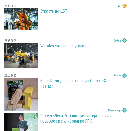
23.03.2026
ЦБП
Страсти по ЦБП
23.03.2026
События
Woodex удваивает усилия
28.11.2025
Развитие
Как в Коми делают клееную балку. «Фанера
Трейд»
28.11.2025
Регион номера
Форум «Леса России»: финансирование и
правовое регулирование ЛПК