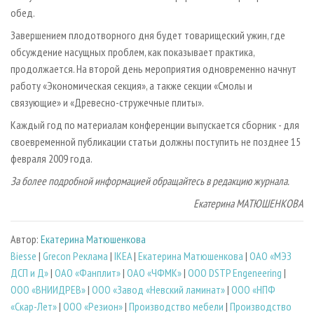
обед.
Завершением плодотворного дня будет товарищеский ужин, где
обсуждение насущных проблем, как показывает практика,
продолжается. На второй день мероприятия одновременно начнут
работу «Экономическая секция», а также секции «Смолы и
связующие» и «Древесно-стружечные плиты».
Каждый год по материалам конференции выпускается сборник - для
своевременной публикации статьи должны поступить не позднее 15
февраля 2009 года.
За более подробной информацией обращайтесь в редакцию журнала.
Екатерина МАТЮШЕНКОВА
Автор:
Екатерина Матюшенкова
Biesse
|
Grecon Реклама
|
IKEA
|
Екатерина Матюшенкова
|
ОАО «МЭЗ
ДСП и Д»
|
ОАО «Фанплит»
|
ОАО «ЧФМК»
|
ООО DSTP Engeneering
|
ООО «ВНИИДРЕВ»
|
ООО «Завод «Невский ламинат»
|
ООО «НПФ
«Скар-Лет»
|
ООО «Резион»
|
Производство мебели
|
Производство