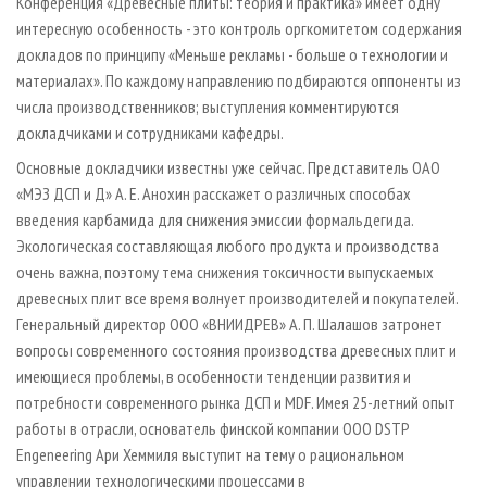
Конференция «Древесные плиты: теория и практика» имеет одну
интересную особенность - это контроль оргкомитетом содержания
докладов по принципу «Меньше рекламы - больше о технологии и
материалах». По каждому направлению подбираются оппоненты из
числа производственников; выступления комментируются
докладчиками и сотрудниками кафедры.
Основные докладчики известны уже сейчас. Представитель ОАО
«МЭЗ ДСП и Д» А. Е. Анохин расскажет о различных способах
введения карбамида для снижения эмиссии формальдегида.
Экологическая составляющая любого продукта и производства
очень важна, поэтому тема снижения токсичности выпускаемых
древесных плит все время волнует производителей и покупателей.
Генеральный директор ООО «ВНИИДРЕВ» А. П. Шалашов затронет
вопросы современного состояния производства древесных плит и
имеющиеся проблемы, в особенности тенденции развития и
потребности современного рынка ДСП и MDF. Имея 25-летний опыт
работы в отрасли, основатель финской компании ООО DSTP
Engeneering Ари Хеммиля выступит на тему о рациональном
управлении технологическими процессами в