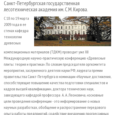
Санкт-Петербургская государственная
лесотехническая академия им. С.М. Кирова.
С 18 по 19 марта
2009 года в ее
стенах кафедра
технологии
древесных
композиционных материалов (ТДКМ) проводит уже ХII
Международную научно-практическую конференцию «Древесные
плиты: теория и практика». По словам председателя оргкомитета
мероприятия, заслуженного деятеля науки РФ, лауреата премии
правительства Санкт-Петербурга в номинации «Научные достижения,
способствующие повышению качества подготовки специалистов и
кадров высшей квалификации», доктора технических наук,
заведующего кафедрой профессора А. А. Леоновича, «основные
цели проведения конференции - это информирование о новых
научных разработках, обобщение и распространение передового
опыта работы предприятий, содействие внедрению прогрессивных