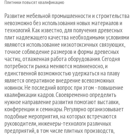
Плитники повысят квалификацию
СУШКА ДРЕВЕСИНЫ
ПЕРСОНЫ
КОНТАКТЫ
РЕКЛАМА
ПРОИЗВОДСТВО ДРЕВЕСНЫХ ПЛИТ
МОБИЛЬНЫЕ ВЫСТАВКИ
Развитие мебельной промышленности и строительства
РЕКЛАМА НА САЙТЕ
невозможно без использования новых материалов и
ДЕРЕВЯННОЕ ДОМОСТРОЕНИЕ
ОФИЦИАЛЬНЫЕ ДЕЛЕГАЦИИ
технологий. Как известно, для получения древесных
ПРОИЗВОДСТВО МЕБЕЛИ
ПРИОРИТЕТНЫЕ ИНВЕСТПРОЕКТЫ
плит надлежащего качества необходимыми условиями
БИОЭНЕРГЕТИКА
являются использование низкотоксичных связующих,
RUSSIAN FORESTRY REVIEW
точное соблюдение размеров и формы древесных
ЦБП
ГАЗЕТА ЛЕСПРОМФОРУМ
частиц, отлаженная работа оборудования. Сегодня
ИНСТРУМЕНТ И МАТЕРИАЛЫ
БИБЛИОТЕКА СПЕЦИАЛИСТА
потребности рынка меняются молниеносно, и
единственной возможностью удержаться на плаву
является оперативное внедрение всевозможных
новинок. Не последний вопрос при этом - повышение
квалификации кадров. Своевременно определить
нужное направление развития помогают выставки,
конференции и семинары. Регулярно организовывает
подобные мероприятия, на которых встречаются
руководители, инженеры-технологи различных
предприятий, в том числе плитных производств,