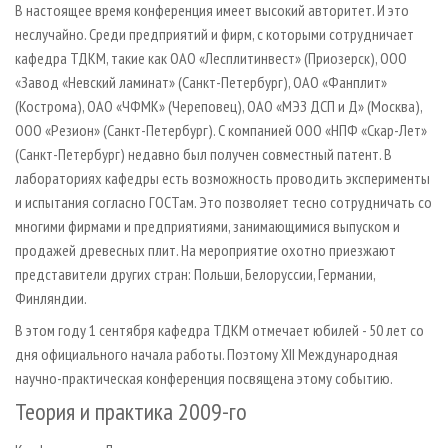
В настоящее время конференция имеет высокий авторитет. И это
неслучайно. Среди предприятий и фирм, с которыми сотрудничает
кафедра ТДКМ, такие как ОАО «Лесплитинвест» (Приозерск), ООО
«Завод «Невский ламинат» (Санкт-Петербург), ОАО «Фанплит»
(Кострома), ОАО «ЧФМК» (Череповец), ОАО «МЭЗ ДСП и Д» (Москва),
ООО «Резион» (Санкт-Петербург). С компанией ООО «НПФ «Скар-Лет»
(Санкт-Петербург) недавно был получен совместный патент. В
лабораториях кафедры есть возможность проводить эксперименты
и испытания согласно ГОСТам. Это позволяет тесно сотрудничать со
многими фирмами и предприятиями, занимающимися выпуском и
продажей древесных плит. На мероприятие охотно приезжают
представители других стран: Польши, Белоруссии, Германии,
Финляндии.
В этом году 1 сентября кафедра ТДКМ отмечает юбилей - 50 лет со
дня официального начала работы. Поэтому XII Международная
научно-практическая конференция посвящена этому событию.
Теория и практика 2009-го