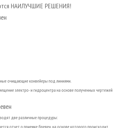
аются НАИЛУЧШИЕ РЕШЕНИЯ!
вен
ьные очищающие конвейеры под линиями.
мещение электро- и гидроцентра на основе полученных чертежей
ревен
зводят две различные процедуры:
яется отчет о приемке бревен, на основе которого происходит