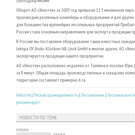
субподрядчиками.
Оборот АО «Хекотек» за 2003 год превысил 12.5 миллионов ев
производим различные конвейеры и оборудование и для других
для большинства крупнейших лесопильных предприятий Прибалти
Россия стала основным направлением для экспорта продукции п
В Россию мы поставляем оборудование таких известных скандинав
Lekopa OY, Bruks-Klöckner AB, Linck GmbH и многих других. АО «Х
экспортируется продукция нашего предприятия.
АО «Хекотек» расположено недалеко от Таллина в поселке Юри.
за 8 минут. Общая площадь производственных и складских помещ
территория составляет примерно 6 га.
Hekotek
|
Лесная промышленность
|
Лесопиление
|
Лесопильное 
рекомендует
НОВОСТИ ПО ТЕМЕ
07.08.2026
07.08.2026