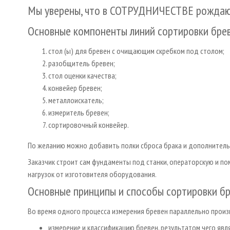
Мы уверены, что в СОТРУДНИЧЕСТВЕ рожд
Основные компоненты линий сортировки бре
стол (ы) для бревен с очищающим скребком под столом;
разобщитель бревен;
стол оценки качества;
конвейер бревен;
металлоискатель;
измеритель бревен;
сортировочный конвейер.
По желанию можно добавить полки сброса брака и дополнител
Заказчик строит сам фундаменты под станки, операторскую и по
нагрузок от изготовителя оборудования.
Основные принципы и способы сортировки б
Во время одного процесса измерения бревен параллельно прои
измерение и классификацию бревен, результатом чего явл