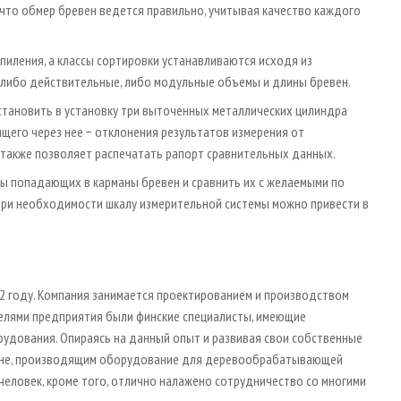
 что обмер бревен ведется правильно, учитывая качество каждого
пиления, а классы сортировки устанавливаются исходя из
 либо действительные, либо модульные объемы и длины бревен.
становить в установку три выточенных металлических цилиндра
щего через нее − отклонения результатов измерения от
также позволяет распечатать рапорт сравнительных данных.
ы попадающих в карманы бревен и сравнить их с желаемыми по
 При необходимости шкалу измерительной системы можно привести в
2 году. Компания занимается проектированием и производством
лями предприятия были финские специалисты, имеющие
дования. Опираясь на данный опыт и развивая свои собственные
гионе, производящим оборудование для деревообрабатывающей
человек, кроме того, отлично налажено сотрудничество со многими