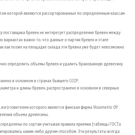
атом которой являются рассортированные по определенным классам
ьку поставщика бревен не интересует распределение бревен между
х вариантах важно то, что данные о партии бревен и этапе
ак как позже на площадке склада эти бревна уже будет невозможно
точно определить объемы бревен и удалить бракованную древесину.
ранено в основном в странах бывшего СССР;
иаметра и длины бревен, распространено в основном в северных
 изготовителем которого является финская фирма Visiometric OY
еделения объема древесины.
распределены по сортам учитывая правила приемки (таблицы ГОСТа
гировались каким-­либо другим способом. Эти результаты всегда