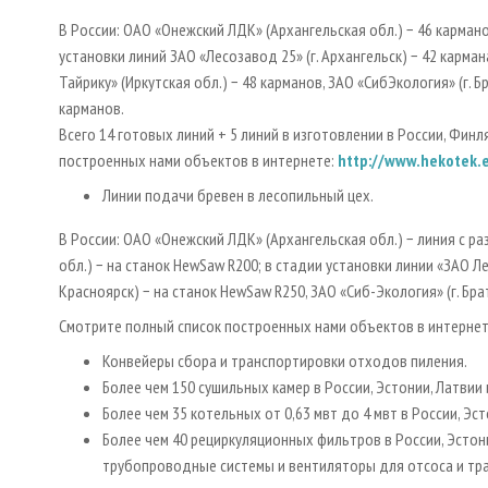
В России: OAO «Онежский ЛДК» (Архангельская обл.) − 46 кармано
установки линий ЗАО «Лесозавод 25» (г. Архангельск) − 42 карман
Тайрику» (Иркутская обл.) − 48 карманов, ЗАО «Сиб­Экология» (г.
карманов.
Всего 14 готовых линий + 5 линий в изготовлении в России, Финл
построенных нами объектов в интернете:
http://www.hekotek.
Линии подачи бревен в лесопильный цех.
В России: OAO «Онежский ЛДК» (Архангельская обл.) − линия с р
обл.) − на станок HewSaw R200; в стадии установки линии «ЗАО Лес
Красноярск) − на станок HewSaw R250, ЗАО «Сиб-Экология» (г. Бра
Смотрите полный список построенных нами объектов в интерне
Конвейеры сбора и транспортировки отходов пиления.
Более чем 150 сушильных камер в России, Эстонии, Латвии 
Более чем 35 котельных от 0,63 мвт до 4 мвт в России, Эст
Более чем 40 рециркуляционных фильтров в России, Эстонии
трубопроводные системы и вентиляторы для отсоса и тр