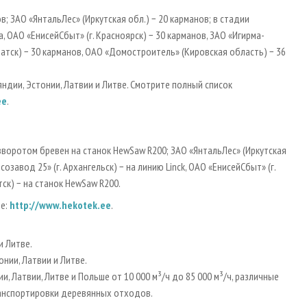
в; ЗАО «ЯнтальЛес» (Иркутская обл.) − 20 карманов; в стадии
а, ОАО «ЕнисейСбыт» (г. Красноярск) − 30 карманов, ЗАО «Игирма­
 Братск) − 30 карманов, ОАО «Домостроитель» (Кировская область) − 36
яндии, Эстонии, Латвии и Литве. Смотрите полный список
ee
.
азворотом бревен на станок HewSaw R200; ЗАО «ЯнтальЛес» (Иркутская
озавод 25» (г. Архангельск) − на линию Linck, ОАО «ЕнисейСбыт» (г.
тск) − на станок HewSaw R200.
те:
http://www.hekotek.ee
.
и Литве.
онии, Латвии и Литве.
, Латвии, Литве и Польше от 10 000 м³/ч до 85 000 м³/ч, различные
анспортировки деревянных отходов.