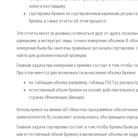
оплата поставщику;
сортировка бревен по сортировочным карманам, результ
бревна, а также отчеты об этом процессе.
Эти отчеты могут (и должны) отличаться друг от друга, поскол
карманами, а интересует лишь точное измерение объемов. В обои
измерения были бы занесены правильно до начала сортировки, т
найти для дополнительной проверки.
Главная задача при измерении к приемке состоит в том, чтобы 
При этом имеется две возможности вычисления объема бревен:
по таблицам объема (например, таблица ГОСТа), распрост
естественный объем бревен на основе действительного д
странах (Финляндия, Швеция).
Используемое на линиях АО «Хекотек» программное обеспечение,
(www.visiometric.fi), позволяет использовать оба принципа опр
Главная задача сортировки состоит в том, чтобы бревна были 
или естественный объем бревен) и вычисленные объемы не корри