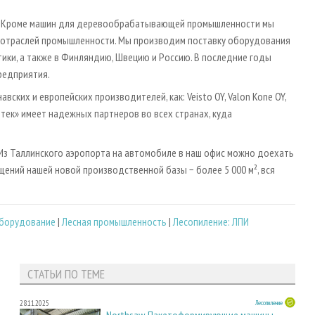
ро. Кроме машин для деревообрабатывающей промышленности мы
 отраслей промышленности. Мы производим поставку оборудования
ки, а также в Финляндию, Швецию и Россию. В последние годы
редприятия.
ских и европейских производителей, как: Veisto OY, Valon Kone OY,
екотек» имеет надежных партнеров во всех странах, куда
 Из Таллинского аэропорта на автомобиле в наш офис можно доехать
ений нашей новой производственной базы − более 5 000 м², вся
оборудование
|
Лесная промышленность
|
Лесопиление: ЛПИ
СТАТЬИ ПО ТЕМЕ
28.11.2025
Лесопиление
Northsaw. Пакетоформирующие машины