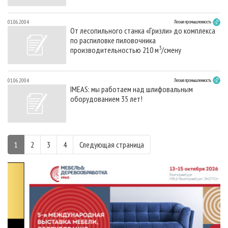
01.06.2004
Лесная промышленность
От лесопильного станка «Гризли» до комплекса
по распиловке пиловочника
3
производительностью 210 м
/cмену
01.06.2004
Лесная промышленность
IMEAS: мы работаем над шлифовальным
оборудованием 35 лет!
1
2
3
4
Следующая страница