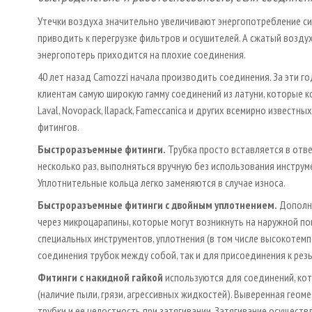
Утечки воздуха значительно увеличивают энергопотребление си
приводить к перегрузке фильтров и осушителей. А сжатый воздух,
энергопотерь приходится на плохие соединения.
40 лет назад Camozzi начала производить соединения. За эти г
клиентам самую широкую гамму соединений из латуни, которые к
Laval, Novopack, Ilapack, Fameccanica и других всемирно известн
фитингов.
Быстроразъемные фитинги.
Трубка просто вставляется в отв
несколько раз, выполняться вручную без использования инструм
Уплотнительные кольца легко заменяются в случае износа.
Быстроразъемные фитинги
с двойным уплотнением.
Дополни
через микроцарапины, которые могут возникнуть на наружной по
специальных инструментов, уплотнения (в том числе высокотемп
соединения трубок между собой, так и для присоединения к рез
Фитинги с накидной гайкой
используются для соединений, кот
(наличие пыли, грязи, агрессивных жидкостей). Выверенная гео
трубки и ее целостность при затягивании. Затягивание осуществ