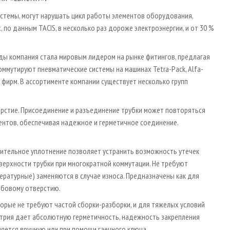
стемы, могут нарушать цикл работы элементов оборудования,
 по данным TACIS, в несколько раз дороже электроэнергии, и от 30 %
оды компания стала мировым лидером на рынке фитингов, предлагая
оммутируют пневматические системы на машинах Tetra-Pack, Alfa-
ых фирм. В ассортименте компании существует несколько групп
ерстие. Присоединение и разъединение трубки может повторяться
ентов, обеспечивая надежное и герметичное соединение.
тельное уплотнение позволяет устранить возможность утечек
верхности трубки при многократной коммутации. Не требуют
ературные) заменяются в случае износа. Предназначены как для
ьбовому отверстию.
орые не требуют частой сборки-разборки, и для тяжелых условий
метрия дает абсолютную герметичность, надежность закрепления
ляется вручную или при помощи гаечного ключа.