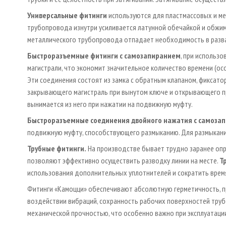
Универсальные фитинги
используются для пластмассовых и м
трубопровода изнутри усиливается латунной обечайкой и обжим
металлического трубопровода отпадает необходимость в разва
Быстроразъемные фитинги с самозапиранием
, при использ
магистрали, что экономит значительное количество времени (ос
Эти соединения состоят из замка с обратным клапаном, фиксато
закрывающего магистраль при вынутом ключе и открывающего пр
вынимается из него при нажатии на подвижную муфту.
Быстроразъемные соединения двойного нажатия с самоза
подвижную муфту, способствующего размыканию. Для размыкани
Трубные фитинги.
На производстве бывает трудно заранее опр
позволяют эффективно осуществить разводку линии на месте.
Т
использования дополнительных уплотнителей и сократить врем
Фитинги «Камоцци» обеспечивают абсолютную герметичность, п
воздействии вибраций, сохранность рабочих поверхностей тру
механической прочностью, что особенно важно при эксплуатации