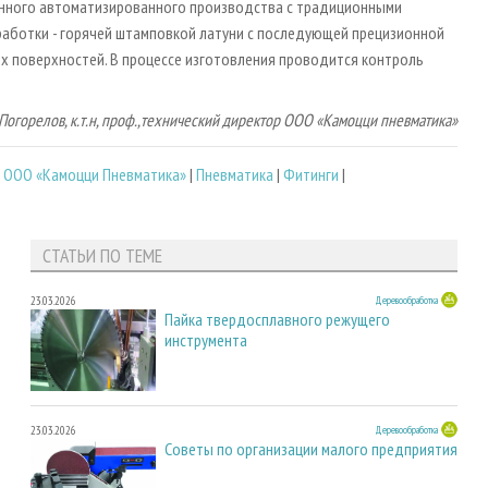
енного автоматизированного производства с традиционными
аботки - горячей штамповкой латуни с последующей прецизионной
х поверхностей. В процессе изготовления проводится контроль
 Погорелов, к.т.н, проф.,технический директор ООО «Камоцци пневматика»
|
ООО «Камоцци Пневматика»
|
Пневматика
|
Фитинги
|
СТАТЬИ ПО ТЕМЕ
23.03.2026
Деревообработка
Пайка твердосплавного режущего
инструмента
23.03.2026
Деревообработка
Советы по организации малого предприятия