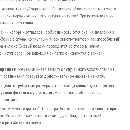
еталлических трубопроводов. Соединяемый конец пластмассового
ается снаружи конической латунной втулкой. При использовании
льцовке его конца.
овании которых отпадает необходимость отключения давления в
обенно в случае коммутации пневмоинструментов и приспособлений).
ра и ключа. Сжатый воздух проводится со стороны замка,
и установленном ключе. Ключ легко фиксируется в замке и
пиранием.
Механизм имеет защиту от случайного воздействия на
я соединения требуется дополнительное нажатие на ключ.
еделить требуемые размеры и типы соединений. Трубные фитинги
рубные фитинги с уплотнением
позволяют обойтись без
я монтажа.
ростоту многократной сборки-разборки, высокую надежность при
бок. Металлические фитинги «Камоцци» обладают высокой
 в российских условиях.