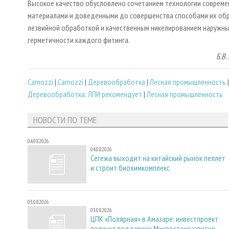
Высокое качество обусловлено сочетанием технологии соврем
материалами и доведенными до совершенства способами их обр
лезвийной обработкой и качественным никелированием наружны
герметичности каждого фитинга.
Б.В.
Camozzi
|
Cаmozzi
|
Деревообработка
|
Лесная промышленность
Деревообработка: ЛПИ рекомендует
|
Лесная промышленность
НОВОСТИ ПО ТЕМЕ
04.08.2026
04.08.2026
Сегежа выходит на китайский рынок пеллет
и строит биохимкомплекс
03.08.2026
03.08.2026
ЦПК «Полярная» в Амазаре: инвестпроект
получил поддержку Минвостокразвития