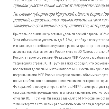
приняли участие свыше шестисот пятидесяти специал
По словам губернатора Иркутской области Бориса Го
решений, подкрепленных нормативными актами как фе
заключение соглашений о сотрудничестве, которое д
Пристальное внимание участники уделили лесной отрасли. «Объе
Этот объем можно увеличить до 5 - 7 %», - сообщил присутствов
его словам, в российском лесу плохо развита транспортная инф
лесосека вырабатывается в России лишь на 30 %, весь остальной
России, а также субъектами Федерации МПР России разрабатыва
территориях страны. Ю. П. Трутнев также сообщил, что серьезны
воровством древесины. В этом вопросе МПР России намерено в
пограничниками. МПР России намерено снизить объемы экспорта
новых комбинатов и заводов, привлечения инвесторов, которые
Федерацией, в первую очередь в Китае. МПР России приступит
сектора лесной промышленности, а также к принятию мер, котор
отметил Ю. П. Трутнев. Он также заявил, что МПР России не оста
У Министерства есть целый ряд экологических задач, в первую о