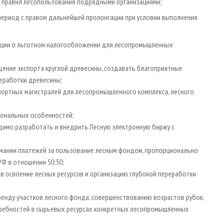
е правил лесопользования подрядными организациями;
период с правом дальнейшей пролонгации при условии выполнения
ации о льготном налогообложении для лесопромышленных
ение экспорта круглой древесины, создавать благоприятные
реработки древесины;
портных магистралей для лесопромышленного комплекса, лесного
гиональных особенностей;
димо разработать и внедрить Лесную электронную биржу с
имании платежей за пользование лесным фондом, пропорционально
 в отношении 50:50;
 в освоение лесных ресурсов и организацию глубокой переработки
енду участков лесного фонда, совершенствованию возрастов рубок,
требностей в сырьевых ресурсах конкретных лесопромышленных