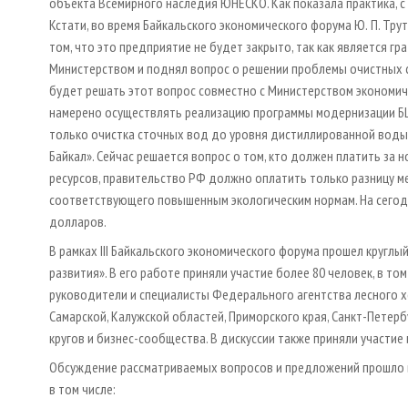
объекта Всемирного наследия ЮНЕСКО. Как показала практика, с 
Кстати, во время Байкальского экономического форума Ю. П. Тр
том, что это предприятие не будет закрыто, так как является г
Министерством и поднял вопрос о решении проблемы очистных 
будет решать этот вопрос совместно с Министерством экономич
намерено осуществлять реализацию программы модернизации БЦ
только очистка сточных вод до уровня дистиллированной воды, 
Байкал». Сейчас решается вопрос о том, кто должен платить за
ресурсов, правительство РФ должно оплатить только разницу м
соответствующего повышенным экологическим нормам. На сегодн
долларов.
В рамках III Байкальского экономического форума прошел кругл
развития». В его работе приняли участие более 80 человек, в т
руководители и специалисты Федерального агентства лесного х
Самарской, Калужской областей, Приморского края, Санкт-Петербу
кругов и бизнес-сообщества. В дискуссии также приняли участие 
Обсуждение рассматриваемых вопросов и предложений прошло в
в том числе: