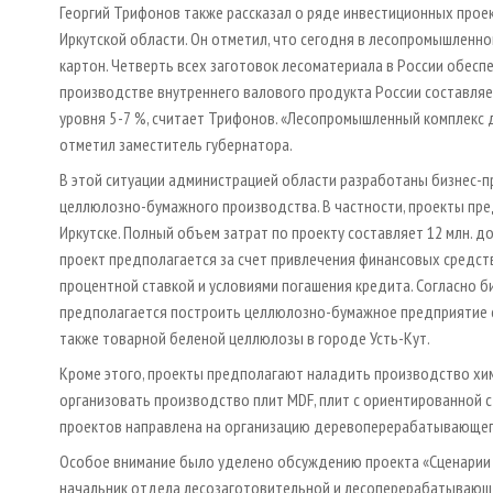
Георгий Трифонов также рассказал о ряде инвестиционных про
Иркутской области. Он отметил, что сегодня в лесопромышленно
картон. Четверть всех заготовок лесоматериала в России обесп
производстве внутреннего валового продукта России составля
уровня 5 - 7 %, считает Трифонов. «Лесопромышленный комплекс
отметил заместитель губернатора.
В этой ситуации администрацией области разработаны бизнес-
целлюлозно-бумажного производства. В частности, проекты пр
Иркутске. Полный объем затрат по проекту составляет 12 млн. д
проект предполагается за счет привлечения финансовых средств 
процентной ставкой и условиями погашения кредита. Согласно б
предполагается построить целлюлозно-бумажное предприятие с 
также товарной беленой целлюлозы в городе Усть-Кут.
Кроме этого, проекты предполагают наладить производство хим
организовать производство плит MDF, плит с ориентированной с
проектов направлена на организацию деревоперерабатывающег
Особое внимание было уделено обсуждению проекта «Сценарии р
начальник отдела лесозаготовительной и лесоперерабатывающей