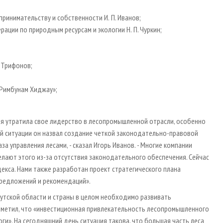
ринимательству и собственности И. П. Иванов;
ции по природным ресурсам и экологии Н. П. Чуркин;
. Трифонов;
«Римбунам Хиджау»;
сия утратила свое лидерство в лесопромышленной отрасли, особенно
ой ситуации он назвал создание четкой законодательно-правовой
 управления лесами, - сказал Игорь Иванов. - Многие компании
делают этого из-за отсутствия законодательного обеспечения. Сейчас
кса. Нами также разработан проект стратегического плана
предложений и рекомендаций».
утской области и страны в целом необходимо развивать
 отметил, что «инвестиционная привлекательность лесопромышленного
ги». На сегодняшний день ситуация такова, что большая часть леса