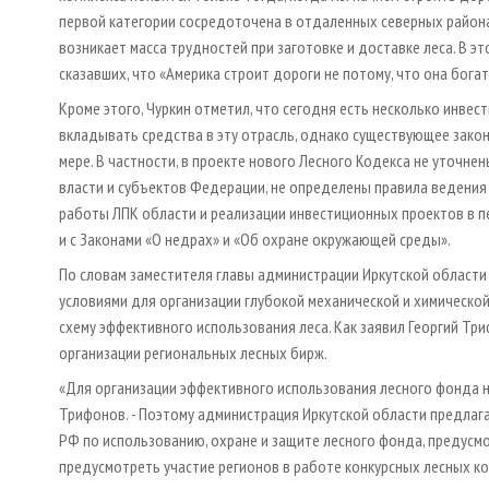
первой категории сосредоточена в отдаленных северных районах
возникает масса трудностей при заготовке и доставке леса. В эт
сказавших, что «Америка строит дороги не потому, что она богата
Кроме этого, Чуркин отметил, что сегодня есть несколько инве
вкладывать средства в эту отрасль, однако существующее зако
мере. В частности, в проекте нового Лесного Кодекса не уточн
власти и субъектов Федерации, не определены правила ведения
работы ЛПК области и реализации инвестиционных проектов в 
и с Законами «О недрах» и «Об охране окружающей среды».
По словам заместителя главы администрации Иркутской области
условиями для организации глубокой механической и химическо
схему эффективного использования леса. Как заявил Георгий Тр
организации региональных лесных бирж.
«Для организации эффективного использования лесного фонда н
Трифонов. - Поэтому администрация Иркутской области предлаг
РФ по использованию, охране и защите лесного фонда, предус
предусмотреть участие регионов в работе конкурсных лесных ко