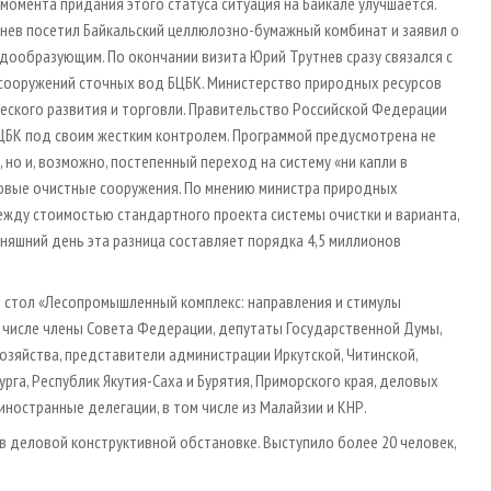
момента придания этого статуса ситуация на Байкале улучшается.
утнев посетил Байкальский целлюлозно-бумажный комбинат и заявил о
радообразующим. По окончании визита Юрий Трутнев сразу связался с
сооружений сточных вод БЦБК. Министерство природных ресурсов
еского развития и торговли. Правительство Российской Федерации
БК под своим жестким контролем. Программой предусмотрена не
но и, возможно, постепенный переход на систему «ни капли в
 новые очистные сооружения. По мнению министра природных
ежду стоимостью стандартного проекта системы очистки и варианта,
яшний день эта разница составляет порядка 4,5 миллионов
ый стол «Лесопромышленный комплекс: направления и стимулы
ом числе члены Совета Федерации, депутаты Государственной Думы,
озяйства, представители администрации Иркутской, Читинской,
рга, Республик Якутия-Саха и Бурятия, Приморского края, деловых
иностранные делегации, в том числе из Малайзии и КНР.
 деловой конструктивной обстановке. Выступило более 20 человек,