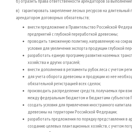
б) отразить права ответственности арендаторов за выполнени
в) гарантировать закрепление лесных ресурсов на длительный 
арендатором договорных обязательств;
внести предложение в Правительство Российской Федер
предприятий с глубокой переработкой древесины;
проводить таможенную политику, направленную на сокращ
условия для увеличения экспорта продукции глубокой пе
разработать единую программу развития наземных транс
хозяйства и других отраслей;
внести дополнения в регламенты рубок леса с учетом ре
для учета оборота древесины и продукции из нее необхо
обязательной регистрацией всех сделок;
производить распределение средств, получаемых при вз
между федеральным бюджетом и бюджетами субъектов РФ
создать условия для привлечения иностранного капитала
древесины на территории Российской Федерации;
разработать предложения по порядку представления в ар
созданию целевых плантационных хозяйств, с учетом по