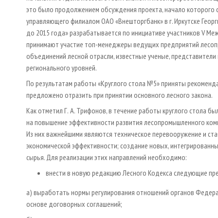
это было продолжением обсуждения проекта, начало которого с
управляющего филиалом ОАО «Внешторгбанк» в г. Иркутске Георг
до 2015 года» разрабатывается по инициативе участников V М
принимают участие топ-менеджеры ведущих предприятий лесоп
объединений лесной отрасли, известные ученые, представители
регионального уровней.
По результатам работы «Круглого стола №5» приняты рекоменд
предложено отразить при принятии основного лесного закона.
Как отметил Г. А. Трифонов, в течение работы круглого стола 
на повышение эффективности развития лесопромышленного компл
Из них важнейшими являются техническое перевооружение и ст
экономической эффективности; создание новых, интегрированны
сырья. Для реализации этих направлений необходимо:
внести в новую редакцию Лесного Кодекса следующие пр
а) выработать нормы регулирования отношений органов Федерал
основе договорных соглашений;