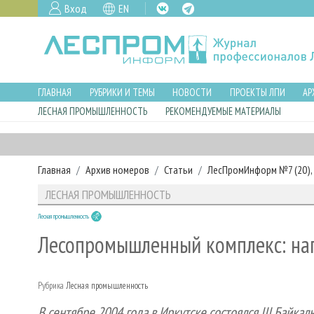
Вход
EN
ГЛАВНАЯ
РУБРИКИ И ТЕМЫ
НОВОСТИ
ПРОЕКТЫ ЛПИ
АР
ЛЕСНАЯ ПРОМЫШЛЕННОСТЬ
РЕКОМЕНДУЕМЫЕ МАТЕРИАЛЫ
Главная
Архив номеров
Статьи
ЛесПромИнформ №7 (20), 
ЛЕСНАЯ ПРОМЫШЛЕННОСТЬ
Лесная промышленность
Лесопромышленный комплекс: нап
Рубрика
Лесная промышленность
В сентябре 2004 года в Иркутске состоялся
III
Байкаль