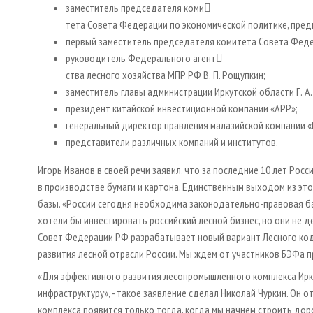
заместитель председателя коми
тета Совета Федерации по экономической политике, предп
первый заместитель председателя комитета Совета Федера
руководитель Федерального агент
ства лесного хозяйства МПР РФ В. П. Рощупкин;
заместитель главы администрации Иркутской области Г. А
президент китайской инвестиционной компании «АРР»;
генеральный директор правления малазийской компании 
представители различных компаний и институтов.
Игорь Иванов в своей речи заявил, что за последние 10 лет Рос
в производстве бумаги и картона. Единственным выходом из эт
базы. «России сегодня необходима законодательно-правовая база
хотели бы инвестировать российский лесной бизнес, но они не 
Совет Федерации РФ разрабатывает новый вариант Лесного коде
развития лесной отрасли России. Мы ждем от участников БЭФа 
«Для эффективного развития лесопромышленного комплекса Ирк
инфраструктуру», - такое заявление сделал Николай Чуркин. Он
комплекса появится только тогда, когда мы начнем строить доро