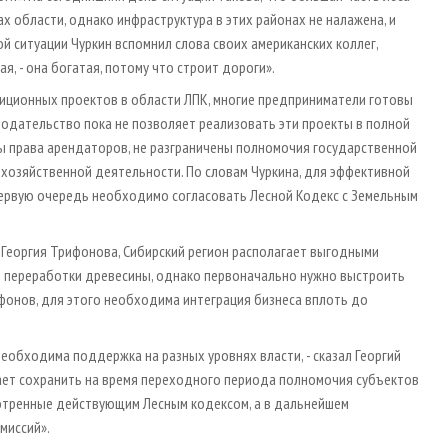
 области, однако инфраструктура в этих районах не налажена, и
ой ситуации Чуркин вспомнил слова своих американских коллег,
я, - она богатая, потому что строит дороги».
стиционных проектов в области ЛПК, многие предприниматели готовы
нодательство пока не позволяет реализовать эти проекты в полной
ены права арендаторов, не разграничены полномочия государственной
 хозяйственной деятельности. По словам Чуркина, для эффективной
первую очередь необходимо согласовать Лесной Кодекс с Земельным
 Георгия Трифонова, Сибирский регион располагает выгодными
й переработки древесины, однако первоначально нужно выстроить
ифонов, для этого необходима интеграция бизнеса вплоть до
еобходима поддержка на разных уровнях власти, - сказал Георгий
ает сохранить на время переходного периода полномочия субъектов
мотренные действующим Лесным кодексом, а в дальнейшем
миссий».