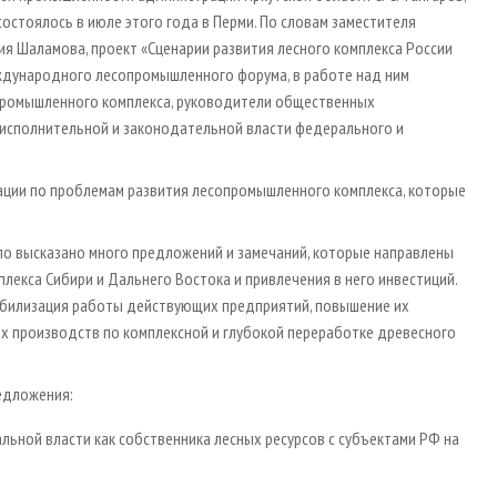
остоялось в июле этого года в Перми. По словам заместителя
ия Шаламова, проект «Сценарии развития лесного комплекса России
еждународного лесопромышленного форума, в работе над ним
ромышленного комплекса, руководители общественных
 исполнительной и законодательной власти федерального и
ации по проблемам развития лесопромышленного комплекса, которые
было высказано много предложений и замечаний, которые направлены
екса Сибири и Дальнего Востока и привлечения в него инвестиций.
абилизация работы действующих предприятий, повышение их
х производств по комплексной и глубокой переработке древесного
едложения:
ьной власти как собственника лесных ресурсов с субъектами РФ на