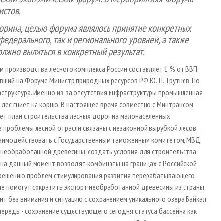
истов.
ворина, целью форума являлось принятие конкретных
дерального, так и регионального уровней, а также
олжно вылиться в конкретный результат.
м производства лесного комплекса России составляет 1 % от ВВП.
авший на Форуме Министр природных ресурсов РФ Ю. П. Трутнев. По
раструктура. Именно из-за отсутствия инфраструктуры промышленная
 лес гниет на корню. В настоящее время совместно с Минтрансом
ет план строительства лесных дорог на малонаселенных
е проблемы лесной отрасли связаны с незаконной вырубкой лесов,
заимодействовать с Государственным таможенным комитетом, МВД,
 необработанной древесины, создать условия для строительства
 на данный момент возводят комбинаты на границах с Российской
 к решению проблем стимулирования развития перерабатывающего
ые помогут сократить экспорт необработанной древесины из страны,
вит без внимания и ситуацию с сохранением уникального озера Байкал.
чередь - сохранение существующего сегодня статуса бассейна как