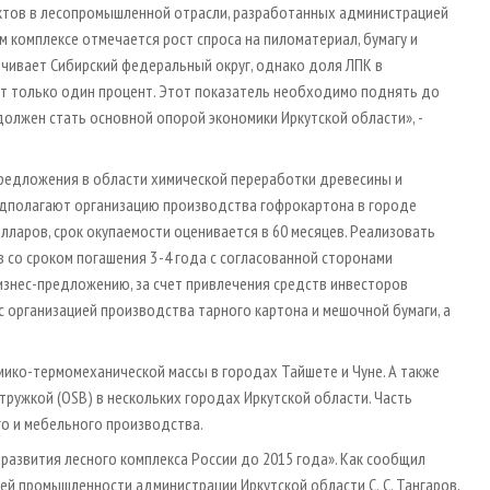
ектов в лесопромышленной отрасли, разработанных администрацией
м комплексе отмечается рост спроса на пиломатериал, бумагу и
ечивает Сибирский федеральный округ, однако доля ЛПК в
ет только один процент. Этот показатель необходимо поднять до
 должен стать основной опорой экономики Иркутской области», -
предложения в области химической переработки древесины и
едполагают организацию производства гофрокартона в городе
олларов, срок окупаемости оценивается в 60 месяцев. Реализовать
со сроком погашения 3 - 4 года с согласованной сторонами
изнес-предложению, за счет привлечения средств инвесторов
организацией производства тарного картона и мешочной бумаги, а
ико-термомеханической массы в городах Тайшете и Чуне. А также
тружкой (OSB) в нескольких городах Иркутской области. Часть
о и мебельного производства.
азвития лесного комплекса России до 2015 года». Как сообщил
 промышленности администрации Иркутской области С. С. Тангаров,