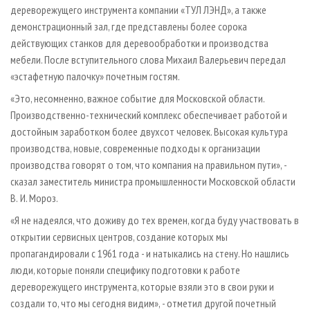
дереворежущего инструмента компании «ТУЛ ЛЭНД», а также
демонстрационный зал, где представлены более сорока
действующих станков для деревообработки и производства
мебели. После вступительного слова Михаил Валерьевич передал
«эстафетную палочку» почетным гостям.
«Это, несомненно, важное событие для Московской области.
Производственно-технический комплекс обеспечивает работой и
достойным заработком более двухсот человек. Высокая культура
производства, новые, современные подходы к организации
производства говорят о том, что компания на правильном пути», -
сказал заместитель министра промышленности Московской области
В. И. Мороз.
«Я не надеялся, что доживу до тех времен, когда буду участвовать в
открытии сервисных центров, создание которых мы
пропагандировали с 1961 года - и натыкались на стену. Но нашлись
люди, которые поняли специфику подготовки к работе
дереворежущего инструмента, которые взяли это в свои руки и
создали то, что мы сегодня видим», - отметил другой почетный