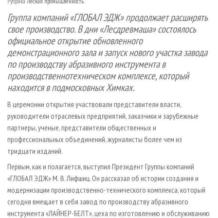
Рубрика
Лесная промышленность
СУШКА ДРЕВЕСИНЫ
ПЕРСОНЫ
КОНТАКТЫ
РЕКЛАМА
Группа компаний «ГЛОБАЛ ЭДЖ» продолжает расширять
ПРОИЗВОДСТВО ДРЕВЕСНЫХ ПЛИТ
МОБИЛЬНЫЕ ВЫСТАВКИ
РЕКЛАМА НА САЙТЕ
свое производство. В дни «Лесдревмаша» состоялось
ДЕРЕВЯННОЕ ДОМОСТРОЕНИЕ
ОФИЦИАЛЬНЫЕ ДЕЛЕГАЦИИ
официальное открытие обновленного
демонстрационного зала и запуск нового участка завода
ПРОИЗВОДСТВО МЕБЕЛИ
ПРИОРИТЕТНЫЕ ИНВЕСТПРОЕКТЫ
по производству абразивного инструмента в
БИОЭНЕРГЕТИКА
RUSSIAN FORESTRY REVIEW
производственно­техническом комплексе, который
находится в подмосковных Химках.
ЦБП
ГАЗЕТА ЛЕСПРОМФОРУМ
ИНСТРУМЕНТ И МАТЕРИАЛЫ
БИБЛИОТЕКА СПЕЦИАЛИСТА
В церемонии открытия участвовали представители власти,
руководители отраслевых предприятий, заказчики и зарубежные
партнеры, ученые, представители общественных и
профессиональных объединений, журналисты более чем из
тридцати изданий.
Первым, как и полагается, выступил Президент Группы компаний
«ГЛОБАЛ ЭДЖ» М. В. Лифшиц. Он рассказал об истории создания и
модернизации производственно-технического комплекса, который
сегодня вмещает в себя завод по производству абразивного
инструмента «ЛАЙНЕР-БЕЛТ», цеха по изготовлению и обслуживанию