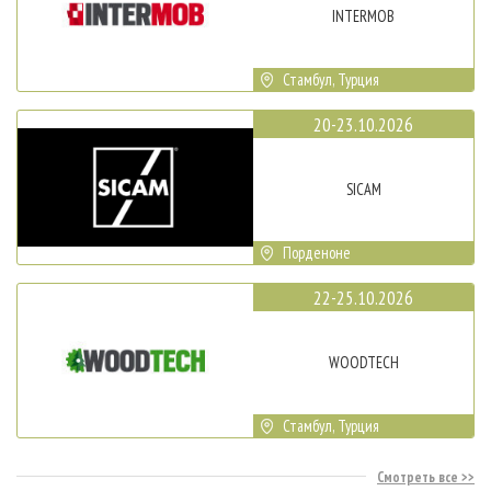
INTERMOB
Стамбул, Турция
20-23.10.2026
SICAM
Порденоне
22-25.10.2026
WOODTECH
Стамбул, Турция
Смотреть все