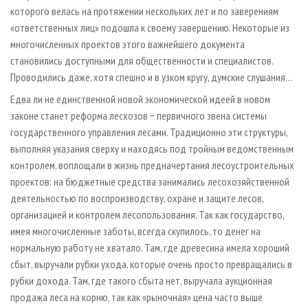
которого велась на протяжении нескольких лет и по заверениям
«ответственных лиц» подошла к своему завершению. Некоторые из
многочисленных проектов этого важнейшего документа
становились доступными для общественности и специалистов.
Проводились даже, хотя спешно и в узком кругу, думские слушания…
Едва ли не единственной новой экономической идеей в новом
законе станет реформа лесхозов − первичного звена системы
государственного управления лесами. Традиционно эти структуры,
выполняя указания сверху и находясь под тройным ведомственным
контролем, воплощали в жизнь предначертания лесоустроительных
проектов: на бюджетные средства занимались лесохозяйственной
деятельностью по воспроизводству, охране и защите лесов,
организацией и контролем лесопользования. Так как государство,
имея многочисленные заботы, всегда скупилось, то денег на
нормальную работу не хватало. Там, где древесина имела хороший
сбыт, выручали рубки ухода, которые очень просто превращались в
рубки дохода. Там, где такого сбыта нет, выручала аукционная
продажа леса на корню, так как «рыночная» цена часто выше