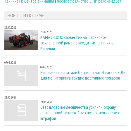
Техника
|
В центре внимания
|
Лесное хозяйство: ЛПИ рекомендует
НОВОСТИ ПО ТЕМЕ
28.07.2026
28.07.2026
КАМАЗ-1010: харвестер на шарнирно-
сочлененной раме проходит испытания в
Карелии
07.05.2026
07.05.2026
На Байкале испытали беспилотник «Геоскан 701»
для мониторинга труднодоступных пожаров
21.01.2026
21.01.2026
Свердловские лесничества усилили охрану
лесов новой техникой за счёт экологических
штрафов