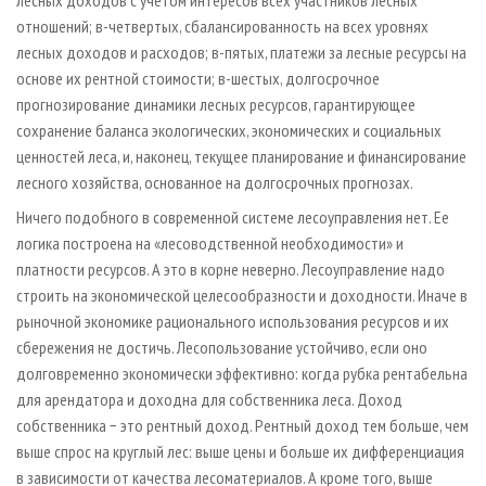
лесных доходов с учетом интересов всех участников лесных
отношений; в-четвертых, сбалансированность на всех уровнях
лесных доходов и расходов; в-пятых, платежи за лесные ресурсы на
основе их рентной стоимости; в-шестых, долгосрочное
прогнозирование динамики лесных ресурсов, гарантирующее
сохранение баланса экологических, экономических и социальных
ценностей леса, и, наконец, текущее планирование и финансирование
лесного хозяйства, основанное на долгосрочных прогнозах.
Ничего подобного в современной системе лесоуправления нет. Ее
логика построена на «лесоводственной необходимости» и
платности ресурсов. А это в корне неверно. Лесоуправление надо
строить на экономической целесообразности и доходности. Иначе в
рыночной экономике рационального использования ресурсов и их
сбережения не достичь. Лесопользование устойчиво, если оно
долговременно экономически эффективно: когда рубка рентабельна
для арендатора и доходна для собственника леса. Доход
собственника − это рентный доход. Рентный доход тем больше, чем
выше спрос на круглый лес: выше цены и больше их дифференциация
в зависимости от качества лесоматериалов. А кроме того, выше