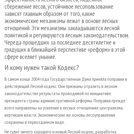
СУШКА ДРЕВЕСИНЫ
ПЕРСОНЫ
КОНТАКТЫ
РЕКЛАМА
сбережение лесов, устойчивое лесопользование
зависят главным образом от того, какие
ПРОИЗВОДСТВО ДРЕВЕСНЫХ ПЛИТ
МОБИЛЬНЫЕ ВЫСТАВКИ
РЕКЛАМА НА САЙТЕ
экономические механизмы лежат в основе лесных
ДЕРЕВЯННОЕ ДОМОСТРОЕНИЕ
ОФИЦИАЛЬНЫЕ ДЕЛЕГАЦИИ
отношений. Эти механизмы закладываются лесной
ПРОИЗВОДСТВО МЕБЕЛИ
ПРИОРИТЕТНЫЕ ИНВЕСТПРОЕКТЫ
политикой и регулируются лесным законодательством.
Череда прошедших за последнее десятилетие и
БИОЭНЕРГЕТИКА
RUSSIAN FORESTRY REVIEW
грядущих в ближайшей перспективе «реформ» в этой
ЦБП
ГАЗЕТА ЛЕСПРОМФОРУМ
сфере вселяет уныние.
ИНСТРУМЕНТ И МАТЕРИАЛЫ
БИБЛИОТЕКА СПЕЦИАЛИСТА
И кому нужен такой Кодекс?
В самом конце 2004 года Государственная Дума приняла поправки в
действующий Лесной кодекс. Они призваны отразить в лесном
законодательстве результаты проводимой по инициативе
президента страны административной реформы. Поправки прежде
всего направлены на усиление в лесных отношениях централизма,
вертикали власти. Экономические же основы лесоуправления
сохранены в первозданном виде.
Не сулит ничего хорошего и новый Лесной кодекс, разработка