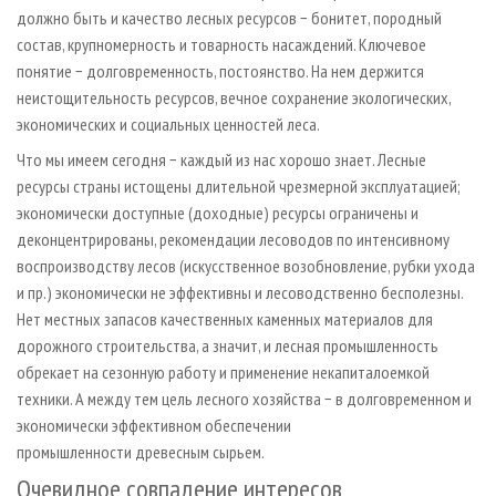
должно быть и качество лесных ресурсов − бонитет, породный
состав, крупномерность и товарность насаждений. Ключевое
понятие − долговременность, постоянство. На нем держится
неистощительность ресурсов, вечное сохранение экологических,
экономических и социальных ценностей леса.
Что мы имеем сегодня − каждый из нас хорошо знает. Лесные
ресурсы страны истощены длительной чрезмерной эксплуатацией;
экономически доступные (доходные) ресурсы ограничены и
деконцентрированы, рекомендации лесоводов по интенсивному
воспроизводству лесов (искусственное возобновление, рубки ухода
и пр.) экономически не эффективны и лесоводственно бесполезны.
Нет местных запасов качественных каменных материалов для
дорожного строительства, а значит, и лесная промышленность
обрекает на сезонную работу и применение некапиталоемкой
техники. А между тем цель лесного хозяйства − в долговременном и
экономически эффективном обеспечении
промышленности древесным сырьем.
Очевидное совпадение интересов