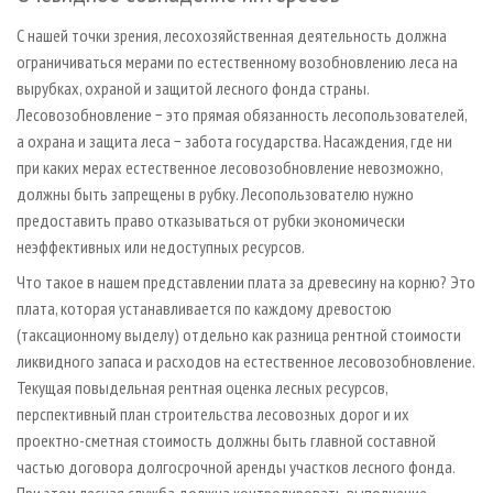
С нашей точки зрения, лесохозяйственная деятельность должна
ограничиваться мерами по естественному возобновлению леса на
вырубках, охраной и защитой лесного фонда страны.
Лесовозобновление − это прямая обязанность лесопользователей,
а охрана и защита леса − забота государства. Насаждения, где ни
при каких мерах естественное лесовозобновление невозможно,
должны быть запрещены в рубку. Лесопользователю нужно
предоставить право отказываться от рубки экономически
неэффективных или недоступных ресурсов.
Что такое в нашем представлении плата за древесину на корню? Это
плата, которая устанавливается по каждому древостою
(таксационному выделу) отдельно как разница рентной стоимости
ликвидного запаса и расходов на естественное лесовозобновление.
Текущая повыдельная рентная оценка лесных ресурсов,
перспективный план строительства лесовозных дорог и их
проектно-сметная стоимость должны быть главной составной
частью договора долгосрочной аренды участков лесного фонда.