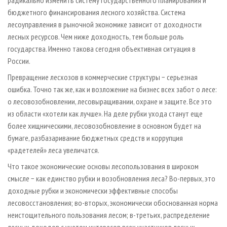
радикально изменить систему государственного планирования и
бюджетного финансирования лесного хозяйства. Система
лесоуправления в рыночной экономике зависит от доходности
лесных ресурсов. Чем ниже доходность, тем больше роль
государства. Именно такова сегодня объективная ситуация в
России.
Превращение лесхозов в коммерческие структуры − серьезная
ошибка. Точно так же, как и возложение на бизнес всех забот о лесе:
о лесовозобновлении, лесовыращивании, охране и защите. Все это
из области «хотели как лучше». На деле рубки ухода станут еще
более хищническими, лесовозобновление в основном будет на
бумаге, разбазаривание бюджетных средств и коррупция
«радетелей» леса увеличатся.
Что такое экономические основы лесопользования в широком
смысле − как единство рубки и возобновления леса? Во-первых, это
доходные рубки и экономически эффективные способы
лесовосстановления; во-вторых, экономически обоснованная норма
неистощительного пользования лесом; в-третьих, распределение