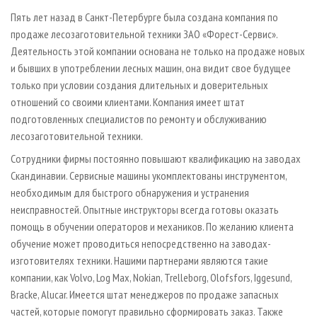
СУШКА ДРЕВЕСИНЫ
ПЕРСОНЫ
КОНТАКТЫ
РЕКЛАМА
Пять лет назад в Санкт-Петербурге была создана компания по
ПРОИЗВОДСТВО ДРЕВЕСНЫХ ПЛИТ
МОБИЛЬНЫЕ ВЫСТАВКИ
продаже лесозаготовительной техники ЗАО «Форест-Сервис».
РЕКЛАМА НА САЙТЕ
Деятельность этой компании основана не только на продаже новых
ДЕРЕВЯННОЕ ДОМОСТРОЕНИЕ
ОФИЦИАЛЬНЫЕ ДЕЛЕГАЦИИ
и бывших в употреблении лесных машин, она видит свое будущее
ПРОИЗВОДСТВО МЕБЕЛИ
ПРИОРИТЕТНЫЕ ИНВЕСТПРОЕКТЫ
только при условии создания длительных и доверительных
отношений со своими клиентами. Компания имеет штат
БИОЭНЕРГЕТИКА
RUSSIAN FORESTRY REVIEW
подготовленных специалистов по ремонту и обслуживанию
ЦБП
ГАЗЕТА ЛЕСПРОМФОРУМ
лесозаготовительной техники.
ИНСТРУМЕНТ И МАТЕРИАЛЫ
БИБЛИОТЕКА СПЕЦИАЛИСТА
Сотрудники фирмы постоянно повышают квалификацию на заводах
Скандинавии. Сервисные машины укомплектованы инструментом,
необходимым для быстрого обнаружения и устранения
неисправностей. Опытные инструкторы всегда готовы оказать
помощь в обучении операторов и механиков. По желанию клиента
обучение может проводиться непосредственно на заводах-
изготовителях техники. Нашими партнерами являются такие
компании, как Volvo, Log Max, Nokian, Trelleborg, Olofsfors, Iggesund,
Bracke, Alucar. Имеется штат менеджеров по продаже запасных
частей, которые помогут правильно сформировать заказ. Также