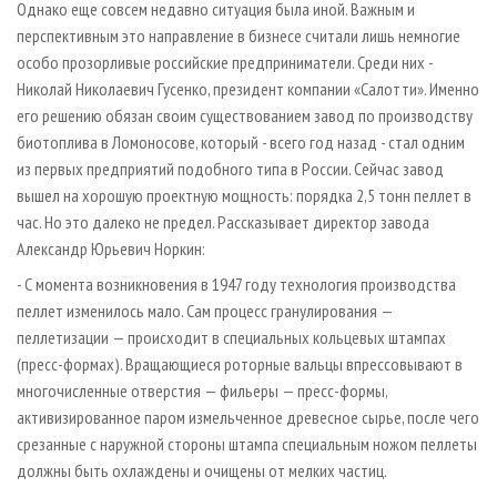
Однако еще совсем недавно ситуация была иной. Важным и
перспективным это направление в бизнесе считали лишь немногие
особо прозорливые российские предприниматели. Среди них -
Николай Николаевич Гусенко, президент компании «Салотти». Именно
его решению обязан своим существованием завод по производству
биотоплива в Ломоносове, который - всего год назад - стал одним
из первых предприятий подобного типа в России. Сейчас завод
вышел на хорошую проектную мощность: порядка 2,5 тонн пеллет в
час. Но это далеко не предел. Рассказывает директор завода
Александр Юрьевич Норкин:
- С момента возникновения в 1947 году технология производства
пеллет изменилось мало. Сам процесс гранулирования —
пеллетизации — происходит в специальных кольцевых штампах
(пресс-формах). Вращающиеся роторные вальцы впрессовывают в
многочисленные отверстия — фильеры — пресс-формы,
активизированное паром измельченное древесное сырье, после чего
срезанные с наружной стороны штампа специальным ножом пеллеты
должны быть охлаждены и очищены от мелких частиц.