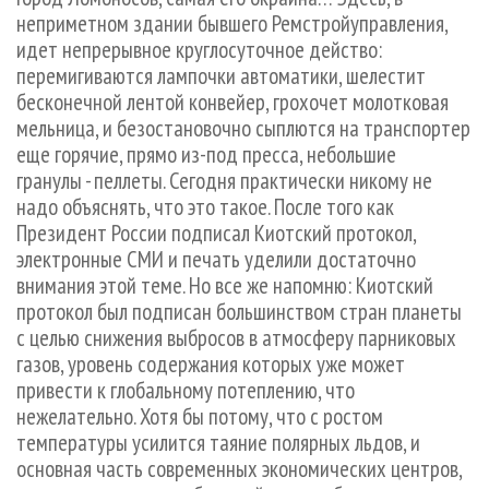
СУШКА ДРЕВЕСИНЫ
ПЕРСОНЫ
КОНТАКТЫ
РЕКЛАМА
неприметном здании бывшего Ремстройуправления,
идет непрерывное круглосуточное действо:
ПРОИЗВОДСТВО ДРЕВЕСНЫХ ПЛИТ
МОБИЛЬНЫЕ ВЫСТАВКИ
РЕКЛАМА НА САЙТЕ
перемигиваются лампочки автоматики, шелестит
ДЕРЕВЯННОЕ ДОМОСТРОЕНИЕ
ОФИЦИАЛЬНЫЕ ДЕЛЕГАЦИИ
бесконечной лентой конвейер, грохочет молотковая
ПРОИЗВОДСТВО МЕБЕЛИ
ПРИОРИТЕТНЫЕ ИНВЕСТПРОЕКТЫ
мельница, и безостановочно сыплются на транспортер
еще горячие, прямо из-под пресса, небольшие
БИОЭНЕРГЕТИКА
RUSSIAN FORESTRY REVIEW
гранулы - пеллеты. Сегодня практически никому не
ЦБП
ГАЗЕТА ЛЕСПРОМФОРУМ
надо объяснять, что это такое. После того как
Президент России подписал Киотский протокол,
ИНСТРУМЕНТ И МАТЕРИАЛЫ
БИБЛИОТЕКА СПЕЦИАЛИСТА
электронные СМИ и печать уделили достаточно
внимания этой теме. Но все же напомню: Киотский
протокол был подписан большинством стран планеты
с целью снижения выбросов в атмосферу парниковых
газов, уровень содержания которых уже может
привести к глобальному потеплению, что
нежелательно. Хотя бы потому, что с ростом
температуры усилится таяние полярных льдов, и
основная часть современных экономических центров,