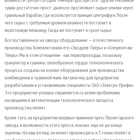
влажности требуется одна температура, при 20% - другая. Механизм
сушки достаточно прост: дымосос протягивает сырые опилки через
сушильный барабан, где используется принцип центрифуги. После
чего сырье с требуемым уровнем влажности поступает в
молотковую мельницу. Сюда же поступает и сухое сырье.
Все поставленное на заводе оборудование — отечественного
производства. Комплектовали его «Экодрев-Тверь» и «Спецмонтаж-
Тверь». Мы в этом отношении - как первопроходцы, поскольку
гранулятор и сушилка, своеобразное сердце технологического
процесса, созданы на основе оборудования для производства
комбикормов и травяной муки. Автоматику для предприятия
разрабатывали и устанавливали специалисты ЗАО «Электро-Профи».
Это предприятие успешно справляется со всеми проблемами,
касающимися автоматизации технологического процесса
производства пеллет.
Кроме того, на предприятии впервые применен пресс Пролетарского
завода, и возможности этого пресса, похоже, еще не до конца
оценены. На наш взгляд, он может производить и 3 тонны пеллет в