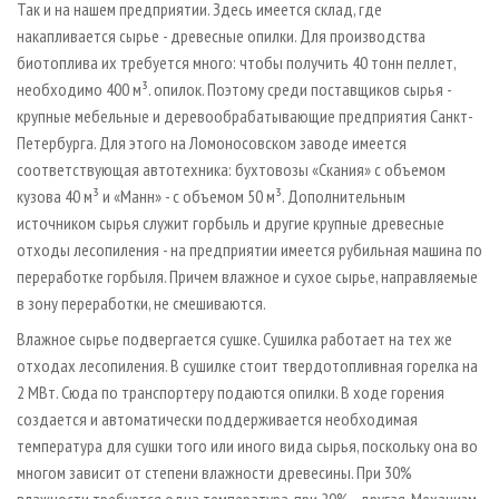
Так и на нашем предприятии. Здесь имеется склад, где
накапливается сырье - древесные опилки. Для производства
биотоплива их требуется много: чтобы получить 40 тонн пеллет,
необходимо 400 м³. опилок. Поэтому среди поставщиков сырья -
крупные мебельные и деревообрабатывающие предприятия Санкт-
Петербурга. Для этого на Ломоносовском заводе имеется
соответствующая автотехника: бухтовозы «Скания» с объемом
кузова 40 м³ и «Манн» - с объемом 50 м³. Дополнительным
источником сырья служит горбыль и другие крупные древесные
отходы лесопиления - на предприятии имеется рубильная машина по
переработке горбыля. Причем влажное и сухое сырье, направляемые
в зону переработки, не смешиваются.
Влажное сырье подвергается сушке. Сушилка работает на тех же
отходах лесопиления. В сушилке стоит твердотопливная горелка на
2 МВт. Сюда по транспортеру подаются опилки. В ходе горения
создается и автоматически поддерживается необходимая
температура для сушки того или иного вида сырья, поскольку она во
многом зависит от степени влажности древесины. При 30%