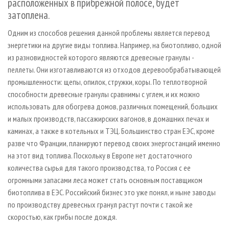
расположенных в прибрежной полосе, будет
затоплена.
Одним из способов решения данной проблемы является перевод
энергетики на другие виды топлива. Например, на биотопливо, одной
из разновидностей которого являются древесные гранулы -
пеллеты. Они изготавливаются из отходов деревообрабатывающей
промышленности: щепы, опилок, стружки, коры. По теплотворной
способности древесные гранулы сравнимы с углем, и их можно
использовать для обогрева домов, различных помещений, больших
и малых производств, пассажирских вагонов, в домашних печах и
каминах, а также в котельных и ТЭЦ. Большинство стран ЕЭС, кроме
разве что Франции, планируют перевод своих энергостанций именно
на этот вид топлива. Поскольку в Европе нет достаточного
количества сырья для такого производства, то Россия с ее
огромными запасами леса может стать основным поставщиком
биотоплива в ЕЭС. Российский бизнес это уже понял, и ныне заводы
по производству древесных гранул растут почти с такой же
скоростью, как грибы после дождя.