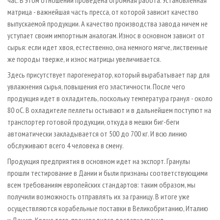
час. В этом отношении проведена огромная работа. Установленная
матрица - важнейшая часть пресса, от которой зависит качество
выпускаемой продукции. А качество производства завода ничем не
уступает своим импортным аналогам. Износ в основном зависит от
сырья: если идет хвоя, естественно, она немного мягче, лиственные
же породы тверже, и износ матрицы увеличивается.
Здесь присутствует парогенератор, который вырабатывает пар для
увлажнения сырья, повышения его эластичности. После чего
продукция идет в охладитель, поскольку температура гранул - около
80 оС. В охладителе пеллеты остывают и в дальнейшем поступют на
транспортер готовой продукции, откуда в мешки биг-беги
автоматически закладывается от 500 до 700 кг. И всю линию
обслуживают всего 4 человека в смену.
Продукция предприятия в основном идет на экспорт. Гранулы
прошли тестирование в Дании и были признаны соответствующими
всем требованиям европейских стандартов: таким образом, мы
получили возможность отправлять их за границу. В итоге уже
осуществляются корабельные поставки в Великобританию, Италию