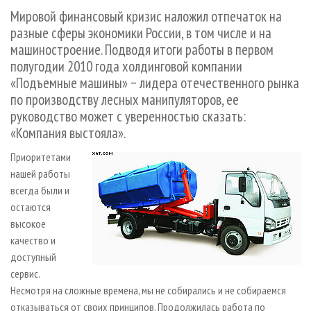
СУШКА ДРЕВЕСИНЫ
ПЕРСОНЫ
КОНТАКТЫ
РЕКЛАМА
Мировой финансовый кризис наложил отпечаток на
разные сферы экономики России, в том числе и на
ПРОИЗВОДСТВО ДРЕВЕСНЫХ ПЛИТ
МОБИЛЬНЫЕ ВЫСТАВКИ
РЕКЛАМА НА САЙТЕ
машиностроение. Подводя итоги работы в первом
ДЕРЕВЯННОЕ ДОМОСТРОЕНИЕ
ОФИЦИАЛЬНЫЕ ДЕЛЕГАЦИИ
полугодии 2010 года холдинговой компании
ПРОИЗВОДСТВО МЕБЕЛИ
ПРИОРИТЕТНЫЕ ИНВЕСТПРОЕКТЫ
«Подъемные машины» − лидера отечественного рынка
по производству лесных манипуляторов, ее
БИОЭНЕРГЕТИКА
RUSSIAN FORESTRY REVIEW
руководство может с уверенностью сказать:
ЦБП
ГАЗЕТА ЛЕСПРОМФОРУМ
«Компания выстояла».
ИНСТРУМЕНТ И МАТЕРИАЛЫ
БИБЛИОТЕКА СПЕЦИАЛИСТА
Приоритетами
нашей работы
всегда были и
остаются
высокое
качество и
доступный
сервис.
Несмотря на сложные времена, мы не собирались и не собираемся
отказываться от своих принципов. Продолжилась работа по