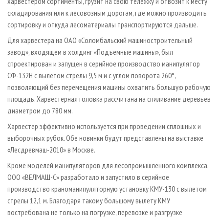
харвестером сортименты, грузит на свою тележку и отвозит к месту
складирования или к лесовозным дорогам, где можно производить
сортировку и откуда лесоматериалы транспортируются дальше.
Для харвестера на ОАО «Соломбальский машиностроительный
завод», входящем в холдинг «Подъемные машины», был
спроектирован и запущен в серийное производство манипулятор
СФ-132H с вылетом стрелы 9,5 м и с углом поворота 260°,
позволяющий без перемещения машины охватить большую рабочую
площадь. Харвестерная головка рассчитана на спиливание деревьев
диаметром до 780 мм.
Харвестер эффективно используется при проведении сплошных и
выборочных рубок. Обе новинки будут представлены на выставке
«Лесдревмаш-2010» в Москве.
Кроме моделей манипуляторов для лесопромышленного комплекса,
ООО «ВЕЛМАШ-С» разработало и запустило в серийное
производство краноманипуляторную установку КМУ-130 с вылетом
стрелы 12,1 м. Благодаря такому большому вылету КМУ
востребована не только на погрузке, перевозке и разгрузке