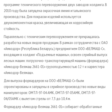
программе технического перевооружения двух заводов холдинга. В
2010 году была запущена окрасочная линия итальянского
производства. Для покраски изделий используется
двухкомпонентная краска, увеличивающая их коррозийную
стойкость.
Параллельно с техническим перевооружением не прекращалась
разработка новых видов продукции. В рамках сотрудничества с ОАО
«Амкодор» (Республика Беларусь) предприятием ООО «ВЕЛМАШ-С»,
входящим в холдинг «Подъемные машины», освоен серийный выпуск
лесных машин: погрузочно-транспортирующей машины (форвардера)
«Амкодор-Велмаш 2661-01» грузоподъемностью 12 т и харвестера
«Амкодор-Велмаш».
Для выпуска форвардеров на ООО «ВЕЛМАШ-С» были
спроектированы и запущены в серийное производство новые виды
манипуляторов: ОМТЛ-97-04 АМК, ОМТЛ-97-05АМК, ОМТЛ-97-
04/05АМК с вылетом стрелы от 7,3 до 10,4 м.
Форвардер «Амкодор-Велмаш 2661-01» собирает обработанные