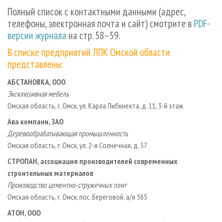
СУШКА ДРЕВЕСИНЫ
ПЕРСОНЫ
КОНТАКТЫ
РЕКЛАМА
Полный список с контактными данными (адрес,
телефоны, электронная почта и сайт) смотрите в
PDF-
ПРОИЗВОДСТВО ДРЕВЕСНЫХ ПЛИТ
МОБИЛЬНЫЕ ВЫСТАВКИ
РЕКЛАМА НА САЙТЕ
версии журнала
на стр. 58–59.
ДЕРЕВЯННОЕ ДОМОСТРОЕНИЕ
ОФИЦИАЛЬНЫЕ ДЕЛЕГАЦИИ
В списке предприятий ЛПК Омской области
ПРОИЗВОДСТВО МЕБЕЛИ
ПРИОРИТЕТНЫЕ ИНВЕСТПРОЕКТЫ
представлены:
БИОЭНЕРГЕТИКА
RUSSIAN FORESTRY REVIEW
АБСТАНОВКА, ООО
ЦБП
ГАЗЕТА ЛЕСПРОМФОРУМ
Эксклюзивная мебель
ИНСТРУМЕНТ И МАТЕРИАЛЫ
Омская область, г. Омск, ул. Карла Либкнехта, д. 11, 3-й этаж
БИБЛИОТЕКА СПЕЦИАЛИСТА
Ава компани, ЗАО
Деревообрабатывающая промышленность
Омская область, г. Омск, ул. 2-я Солнечная, д. 57
СТРОПАН, ассоциация производителей современных
строительных материалов
Производство цементно-стружечных плит
Омская область, г. Омск, пос. Береговой, а/я 565
АТОН, ООО