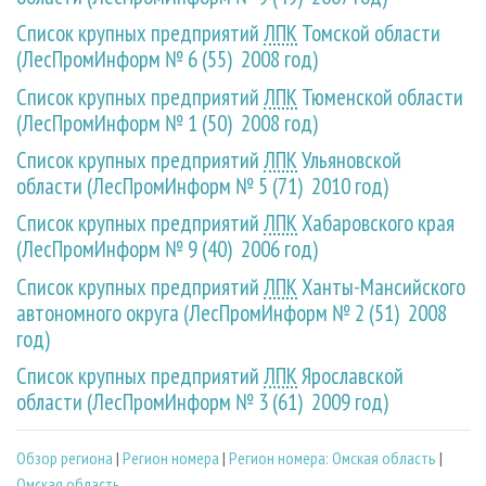
Список крупных предприятий
ЛПК
Томской области
(ЛесПромИнформ № 6 (55) 2008 год)
Список крупных предприятий
ЛПК
Тюменской области
(ЛесПромИнформ № 1 (50) 2008 год)
Список крупных предприятий
ЛПК
Ульяновской
области (ЛесПромИнформ № 5 (71) 2010 год)
Список крупных предприятий
ЛПК
Хабаровского края
(ЛесПромИнформ № 9 (40) 2006 год)
Список крупных предприятий
ЛПК
Ханты-Мансийского
автономного округа (ЛесПромИнформ № 2 (51) 2008
год)
Список крупных предприятий
ЛПК
Ярославской
области (ЛесПромИнформ № 3 (61) 2009 год)
Обзор региона
|
Регион номера
|
Регион номера: Омская область
|
Омская область