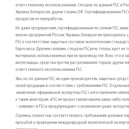
ответственному лесопользованию. Сегодня, по данным FSC, в Ро
Украина, Белоруссия, другие страны СНГ. Сертифицированным FS
продуктов ее переработки.
Но даже предприятиям, сертифицированным по схемам FSC, живе
многих предприятий России, Украины, Беларуси им приходилось
FSC о соответствии защитных составов экологическим стандарта
Евросоюза. Другими словами, с подачи FSC речь теперь идет не 
материалах, использованных при их производстве. Ясно, что и 
инсектициды, средства против растрескивания торцов, другие 
ответственного лесопользования FSC.
Увы, но, по данным FSC, ни один производитель защитных средс
своей продукции в соответствии с требованиями FSC. Отдельн
заключение официальной экспертизы FSC с изготовлением «липов
к таким авантюрам. «FSC не предоставлял никому каких-либо по
− заявляют в FSC и предупреждают о возможном срыве экспортн
Стремясь полностью соответствовать требованиям деловых партн
просьбой о проведении международной экологической эксперти
организации.