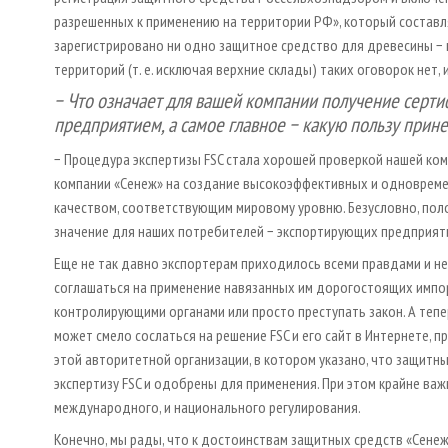
разрешенных к применению на территории РФ», который составля
зарегистрировано ни одно защитное средство для древесины − 
территорий (т. е. исключая верхние склады) таких оговорок нет
− Что означает для вашей компании получение серти
предприятием, а самое главное − какую пользу прин
− Процедура экспертизы FSC стала хорошей проверкой нашей ко
компании «Сенеж» на создание высокоэффективных и одновреме
качеством, соответствующим мировому уровню. Безусловно, пол
значение для наших потребителей − экспортирующих предприяти
Еще не так давно экспортерам приходилось всеми правдами и н
соглашаться на применение навязанных им дорогостоящих импор
контролирующими органами или просто преступать закон. А теп
может смело сослаться на решение FSC и его сайт в Интернете,
этой авторитетной организации, в котором указано, что защит
экспертизу FSC и одобрены для применения. При этом крайне важ
международного, и национального регулирования.
Конечно, мы рады, что к достоинствам защитных средств «Сенеж