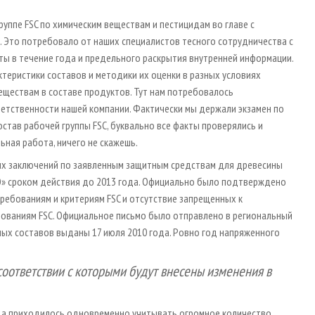
уппе FSC по химическим веществам и пестицидам во главе с
. Это потребовало от наших специалистов тесного сотрудничества с
ты в течение года и предельного раскрытия внутренней информации.
теристики составов и методики их оценки в разных условиях
еществам в составе продуктов. Тут нам потребовалось
тственности нашей компании. Фактически мы держали экзамен по
остав рабочей группы FSC, буквально все факты проверялись и
ьная работа, ничего не скажешь.
ых заключений по заявленным защитным средствам для древесины
» сроком действия до 2013 года. Официально было подтверждено
ебованиям и критериям FSC и отсутствие запрещенных к
ованиям FSC. Официальное письмо было отправлено в региональный
тных составов выданы 17 июля 2010 года. Ровно год напряженного
соответствии с которыми будут внесены изменения в
гда приходилось одновременно учитывать огромное количество