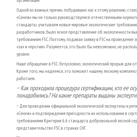
Одной из важных причин, побудивших нас к этому решению, стал
«Сенеж» мы не только руководствуемся отечественными норматив
стандарты, учитываем новые мировые экологические требования.
разработчиков, было ясное представление об экологичности вы
требованиям FSC. Поэтому, подавая заявку в FSC на проведение 
«за» и «против». Разумеется, это было бы невозможно, не распо
уровне.
Наше обращение в FSC, безусловно, экологический прорыв для от
Кроме того, мы надеемся, это поможет нашему лесному комплекс
работаем.
− Как проходила процедура сертификации, кто ее ос
понадобились? На какие препараты выданы экспертны
− Для проведении официальной экологической экспертизы и рег
«Сенеж» и подтверждения пригодности их использования в серт
требованиями Критерия 6.6 стандарта добровольной лесной сер
представительство FSC в странах СНГ.