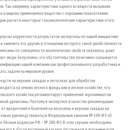
. Так, например, характеристики одного из веществ вызывали
ое и широко применяемое вещество с хорошими показателями
дик расчета некоторые токсикологические характеристики этого
угрозы корректности результатов экспертизы по нашей инициативе
и заменить его другим, в отношении которого такой двойственности
евесины по совокупности экологических свойств оказалось даже
уют люди. Безусловно, это обстоятельство позитивно сказывается
валификацию нашей компании как профессионального разработчика и
ать задачи на мировом уровне.
редств на верхних складах и лесосеках для обработки
водятся на землях лесного фонда или в лесном хозяйстве, что
ельского хозяйства регламентирует применение агрохимикатов
нной древесины. Поэтому в экспертизе в качестве рекомендации
от вредителей и болезней на лесосеках и верхних складах на
ительно руководствоваться Федеральным законом № 109-ФЗ «О
же Лесным кодексом РФ − № 200-ФЗ. В этих случаях необходима
ие его в «Государственный каталог пестицидов и агрохимикатов,