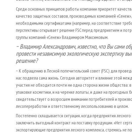
Среди основных принципов работы компании приоритет качества
качество защитных составов, производимых компанией «Сенеж»,
необходимыми сертификатами (например, на соответствие требо
перспективы открывает решение FSC перед предприятием и потр
группы компаний «Сенеж» Владимиром Максимовым.
− Владимир Александрович, известно, что Вы сами об
провести независимую экологическую экспертизу вы
решение?
− К обращению в Лесной попечительский совет (FSC) для прове
нас подвела сама жизнь. Сегодня авторитет и влияние этой меж
участия не обходится почти ни одна сторона жизни общества: в 
упаковке косметики, и на черенке лопаты, и даже на проездных
свидетельствует о возросшем внимании потребителей и произв
лесопереработки и ответственному лесопользованию в целом.
Постепенно складывается ситуация, когда предприятия лесного
заключить выгодный контракт на поставку продукции. «Нет серти
экспортирующие предприятия лесного комплекса, стремясь не по