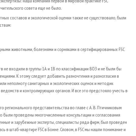
экспертизы: наша компания первой в мировой практике FSC
ечительского совета еще не было.
тных составов и экологической оценки также не существовало, были
ствам:
дными животными, болезнями и сорняками в сертифицированных FSC
 не входили в группы 1А и 1В по классификации ВОЗ и не были бы
циями. К этому следует добавить разночтения и разногласия в
или неполноту санитарных и экологических оценок и методик
ведомств и контролирующих органов. И все это предстояло учесть в
его регионального представительства во главе с А. В. Птичниковым
 что были проведены многочисленные консультации и согласования
венные и зарубежные эксперты, специалисты ряда фирм, был проведен
ь в штаб-квартире FSC в Бонне. Словом, в FSC мы нашли понимание и