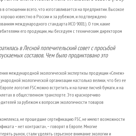
 в отношении всего, что изготавливается на предприятии. Высокое
 хорошо известно в России и за рубежом, и подтверждено
ваниям международного стандарта ИСО 9001). О том, какие
ебителями его продукции, мы беседуем с техническим директором
ратилась в Лесной попечительский совет с просьбой
пускаемых составов. Чем было продиктовано это
дения международной экологической экспертизы продукции «Сенеж»
дународной экологической организации настолько велики, что без ее
Европе логотип FSC можно встретить и на пачке писчей бумаги, и на
 билетах в общественном транспорте. Это красноречиво
одителей за рубежом к вопросам экологичности товаров
 комплекса, не прошедшие сертификацию FSC, не имеют возможности
фиката − нет контракта», − говорят в Европе. Многие
терять рынок, стали уделять серьезное внимание экологии и