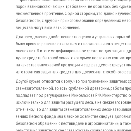
порой взаимоисключающих требований, не обошлось без курьезов
множественное прочтение. С одной стороны, это давно изученн
безопасности, с другой − при использовании определенных мето
вещества могут вызывать сомнения.
Для преодоления двойственности оценок и устранения скрытой 
было принято решение отказаться от неоднозначного вещества 
оценок нет. В итоге модифицированное средство для защиты др
лучше средств бытовой химии, с которыми постоянно контактир
на качестве выпускаемой продукции и еще раз демонстрирует к
изготовителя защитных средств для древесины, способного реш
Другой курьез относится к тому, что при применении защитных с
свежезаготовленной, то есть срубленной древесины, работы про
подпадает под регулирование Минсельхоза РФ. Министерство с
исключительно для защиты растущего леса, а не свежезаготовле
отмечено, что для защиты свежезаготовленных лесоматериалов 
землях Лесного фонда или в лесном хозяйстве следует дополн
безопасном обращении с пестицидами и агрохимикатами», а так
регистрация защитного средства Россельхознадзором и включен