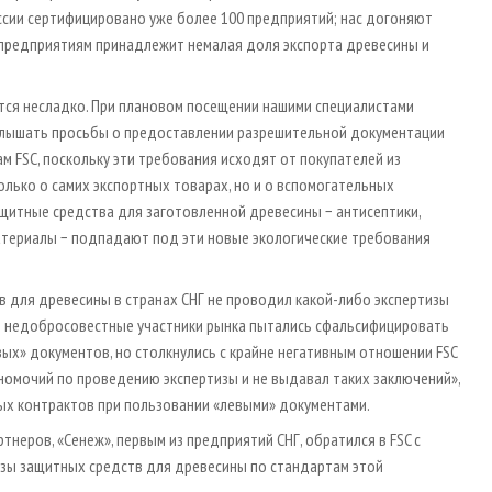
ссии сертифицировано уже более 100 предприятий; нас догоняют
C предприятиям принадлежит немалая доля экспорта древесины и
тся несладко. При плановом посещении нашими специалистами
 слышать просьбы о предоставлении разрешительной документации
м FSC, поскольку эти требования исходят от покупателей из
только о самих экспортных товарах, но и о вспомогательных
защитные средства для заготовленной древесины − антисептики,
материалы − подпадают под эти новые экологические требования
тв для древесины в странах СНГ не проводил какой-либо экспертизы
ые недобросовестные участники рынка пытались сфальсифицировать
ых» документов, но столкнулись с крайне негативным отношении FSC
лномочий по проведению экспертизы и не выдавал таких заключений»,
ых контрактов при пользовании «левыми» документами.
еров, «Сенеж», первым из предприятий СНГ, обратился в FSC с
зы защитных средств для древесины по стандартам этой