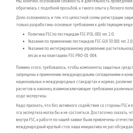
Мы, конечно, осознавали сложность и длительность проведения 
обратилась с подобной просьбой, а такого опыта у Лесного поп
Дело осложнялось и тем, что целостной схемы регистрации защи
только разработаны основные требования к действующим веще
Политика FSC по пестицидам FSC-POL-001 ver. 2.0;
Указания по применению пестицидов FSC-GUI 30 001 ver. 2.0;
Указания по интегрированному управлению растительноя
лесах и на плантациях FSC-PRO-01-004.
Помимо этого, требовалось, чтобы компоненты защитных средств
запрещены к применению международными соглашениями и конвен
национальных и международных стандартах и нормах, различие 
расчетов и, наконец, взаимоисключающие требования различных 
ходе экспертизы.
Надо признать, что без активного содействия со стороны FSC и 
эта экспертиза могла бы и не состояться. Достаточно сказать,
внутри FSC, к работе по нашей заявке были привлечены отечест
международный круглый стол, наша инициатива не раз обсуждалас