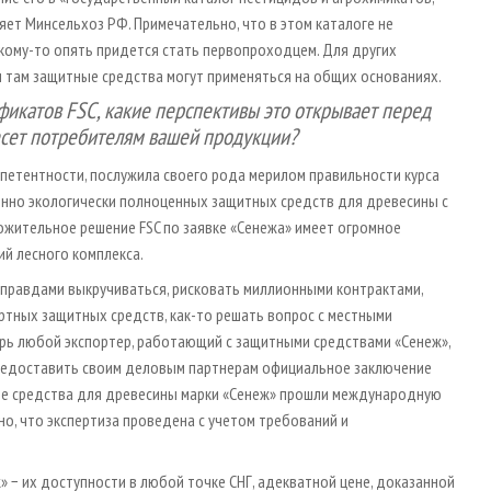
ет Минсельхоз РФ. Примечательно, что в этом каталоге не
кому-то опять придется стать первопроходцем. Для других
, и там защитные средства могут применяться на общих основаниях.
фикатов FSC, какие перспективы это открывает перед
есет потребителям вашей продукции?
мпетентности, послужила своего рода мерилом правильности курса
нно экологически полноценных защитных средств для древесины с
ожительное решение FSC по заявке «Сенежа» имеет огромное
й лесного комплекса.
еправдами выкручиваться, рисковать миллионными контрактами,
тных защитных средств, как-то решать вопрос с местными
ерь любой экспортер, работающий с защитными средствами «Сенеж»,
 предоставить своим деловым партнерам официальное заключение
ные средства для древесины марки «Сенеж» прошли международную
но, что экспертиза проведена с учетом требований и
» − их доступности в любой точке СНГ, адекватной цене, доказанной