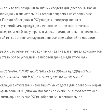
о и то, что при создании защитных средств для древесины марки
ами, но и в значительной степени опираемся на европейские
 Еще до обращения в FSC у нас, как непосредственных
пускаемой нами продукции и ее соответствии экологическим
экспертизы, мы были уверены в успехе, предварительно взвесив все
лагай мы собственным научным центром и не работай на мировом
расли. Это означает, что компания идет на шаг впереди конкурентов.
у стать более успешным на мировой арене. Ради этого мы и
уществлял, какие действия со стороны предприятия
е заключения FSC и каков срок их действия?
истрации выпускаемых нами защитных средств для древесины марки
ифицированных цепочках поставок по схеме FSC в соответствии с
тификации по схеме FSC мы обратились в региональное