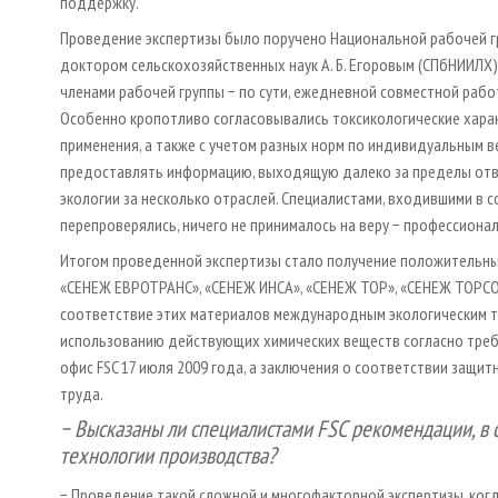
поддержку.
Проведение экспертизы было поручено Национальной рабочей гр
доктором сельскохозяйственных наук А. Б. Егоровым (СПбНИИЛХ)
членами рабочей группы − по сути, ежедневной совместной рабо
Особенно кропотливо согласовывались токсикологические харак
применения, а также с учетом разных норм по индивидуальным в
предоставлять информацию, выходящую далеко за пределы отве
экологии за несколько отраслей. Специалистами, входившими в с
перепроверялись, ничего не принималось на веру − профессионал
Итогом проведенной экспертизы стало получение положительн
«СЕНЕЖ ЕВРОТРАНС», «СЕНЕЖ ИНСА», «СЕНЕЖ ТОР», «СЕНЕЖ ТОРСО
соответствие этих материалов международным экологическим тр
использованию действующих химических веществ согласно треб
офис FSC 17 июля 2009 года, а заключения о соответствии защи
труда.
− Высказаны ли специалистами FSC рекомендации, в 
технологии производства?
− Проведение такой сложной и многофакторной экспертизы, ко