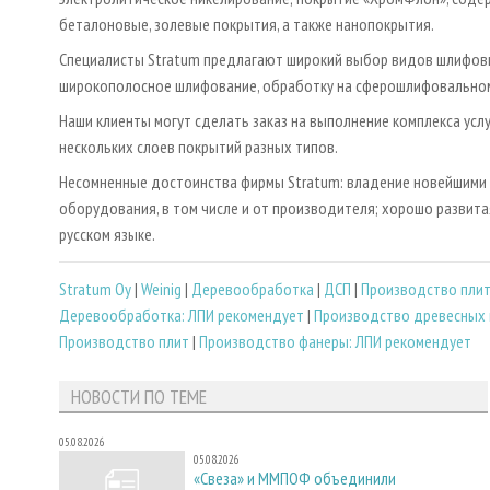
беталоновые, золевые покрытия, а также нанопокрытия.
Специалисты Stratum предлагают широкий выбор видов шлифовк
широкополосное шлифование, обработку на сферошлифовальном
Наши клиенты могут сделать заказ на выполнение комплекса усл
нескольких слоев покрытий разных типов.
Несомненные достоинства фирмы Stratum: владение новейшими т
оборудования, в том числе и от производителя; хорошо развита
русском языке.
Stratum Oy
|
Weinig
|
Деревообработка
|
ДСП
|
Производство пли
Деревообработка: ЛПИ рекомендует
|
Производство древесных 
Производство плит
|
Производство фанеры: ЛПИ рекомендует
НОВОСТИ ПО ТЕМЕ
05.08.2026
05.08.2026
«Свеза» и ММПОФ объединили