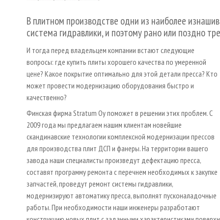
В плитном производстве одни из наиболее изнашив
система гидравлики, и поэтому рано или поздно тр
И тогда перед владельцем компании встают следующие
вопросы: где купить плиты хорошего качества по умеренной
цене? Какое покрытие оптимально для этой детали пресса? Кто
может провести модернизацию оборудования быстро и
качественно?
Финская фирма Stratum Oy поможет в решении этих проблем. С
2009 года мы предлагаем нашим клиентам новейшие
скандинавские технологии комплексной модернизации прессов
для производства плит ДСП и фанеры. На территории вашего
завода наши специалисты произведут дефектацию пресса,
составят программу ремонта с перечнем необходимых к закупке
запчастей, проведут ремонт системы гидравлики,
модернизируют автоматику пресса, выполнят пусконаладочные
работы. При необходимости наши инженеры разработают
конструкцию новых плит с заданными характеристиками поверхно