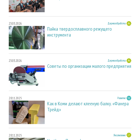
23.03.2026
Деревообработка
Пайка твердосплавного режущего
инструмента
23.03.2026
Деревообработка
Советы по организации малого предприятия
28.11.2025
Развитие
Как в Коми делают клееную балку. «Фанера
Трейд»
28.11.2025
Лесопиление