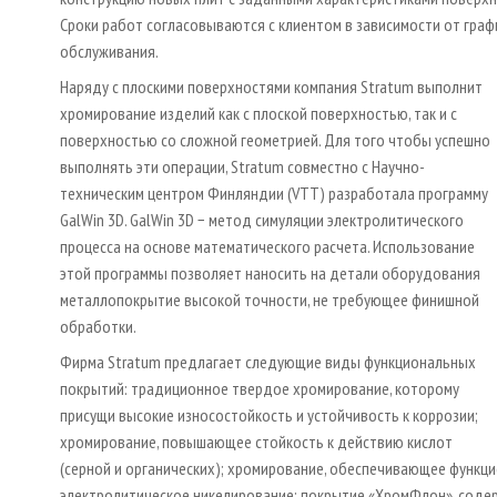
Сроки работ согласовываются с клиентом в зависимости от гра
обслуживания.
Наряду с плоскими поверхностями компания Stratum выполнит
хромирование изделий как с плоской поверхностью, так и с
поверхностью со сложной геометрией. Для того чтобы успешно
выполнять эти операции, Stratum совместно с Научно-
техническим центром Финляндии (VTT) разработала программу
GalWin 3D. GalWin 3D − метод симуляции электролитического
процесса на основе математического расчета. Использование
этой программы позволяет наносить на детали оборудования
металлопокрытие высокой точности, не требующее финишной
обработки.
Фирма Stratum предлагает следующие виды функциональных
покрытий: традиционное твердое хромирование, которому
присущи высокие износостойкость и устойчивость к коррозии;
хромирование, повышающее стойкость к действию кислот
(серной и органических); хромирование, обеспечивающее функц
электролитическое никелирование; покрытие «ХромФлон», соде