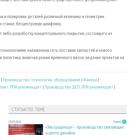
и и полировки деталей различной величины и геометрии:
 станке, бесцентровую шлифовку.
уг либо разработку концептуального покрытия, состоящего из
ехнологиями; налаженная сеть поставки запчастей и нового
я логистика, включая режим временного ввоза; ведение проектов на
т
|
Производство, технологии, оборудование
|
Фанера
|
плит: ЛПИ рекомендует
|
Производство ДСП: ЛПИ рекомендует
|
СТАТЬИ ПО ТЕМЕ
23.03.2026
Развитие
«Ультрадекор» – производство связующих
и центр дизайна