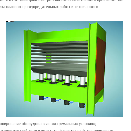
фика планово-предупредительных работ и технического
ионирование оборудования в экстремальных условиях;
ржащее жесткий хром и политетрафторэтилен; фторполимерные,