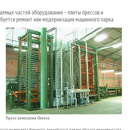
аемых частей оборудования − плиты прессов и
ебуется ремонт или модернизация машинного парка.
Пресс компании Omeco
сти из металла финского, российского или китайского производства.