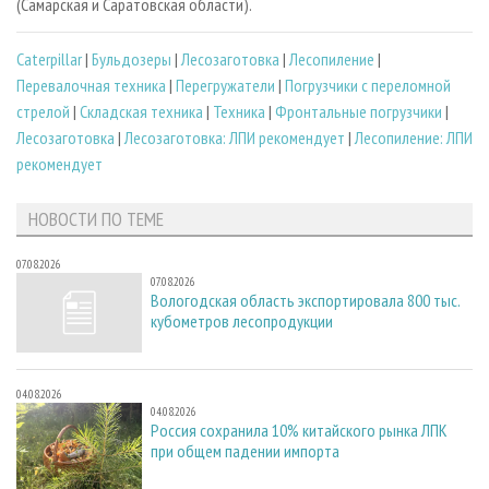
(Самарская и Саратовская области).
Caterpillar
|
Бульдозеры
|
Лесозаготовка
|
Лесопиление
|
Перевалочная техника
|
Перегружатели
|
Погрузчики с переломной
стрелой
|
Складская техника
|
Техника
|
Фронтальные погрузчики
|
Лесозаготовка
|
Лесозаготовка: ЛПИ рекомендует
|
Лесопиление: ЛПИ
рекомендует
НОВОСТИ ПО ТЕМЕ
07.08.2026
07.08.2026
Вологодская область экспортировала 800 тыс.
кубометров лесопродукции
04.08.2026
04.08.2026
Россия сохранила 10% китайского рынка ЛПК
при общем падении импорта