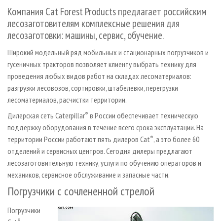
СУШКА ДРЕВЕСИНЫ
ПЕРСОНЫ
КОНТАКТЫ
РЕКЛАМА
Компания Cat Forest Products предлагает российским
лесозаготовителям комплексные решения для
ПРОИЗВОДСТВО ДРЕВЕСНЫХ ПЛИТ
МОБИЛЬНЫЕ ВЫСТАВКИ
РЕКЛАМА НА САЙТЕ
лесозаготовки: машины, сервис, обучение.
ДЕРЕВЯННОЕ ДОМОСТРОЕНИЕ
ОФИЦИАЛЬНЫЕ ДЕЛЕГАЦИИ
Широкий модельный ряд мобильных и стационарных погрузчиков и
ПРОИЗВОДСТВО МЕБЕЛИ
ПРИОРИТЕТНЫЕ ИНВЕСТПРОЕКТЫ
гусеничных тракторов позволяет клиенту выбрать технику для
БИОЭНЕРГЕТИКА
RUSSIAN FORESTRY REVIEW
проведения любых видов работ на складах лесоматериалов:
ЦБП
разгрузки лесовозов, сортировки, штабелевки, перегрузки
ГАЗЕТА ЛЕСПРОМФОРУМ
лесоматериалов, расчистки территории.
ИНСТРУМЕНТ И МАТЕРИАЛЫ
БИБЛИОТЕКА СПЕЦИАЛИСТА
Дилерская сеть Caterpillar
®
в России обеспечивает техническую
поддержку оборудования в течение всего срока эксплуатации. На
территории России работают пять дилеров Cat
®
, а это более 60
отделений и сервисных центров. Сегодня дилеры предлагают
лесозаготовительную технику, услуги по обучению операторов и
механиков, сервисное обслуживание и запасные части.
Погрузчики с сочлененной стрелой
Погрузчики
®