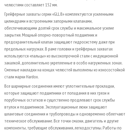
челюстями составляет 152 мм.
Грейферные захваты серии «GLL B» комплектуются усиленными
цилиндрами и встроенными запорными клапанами,
обеспечивающими долгий срок службы и максимальное усилие
закрытия. Мощный опорно-поворотный подшипник и
предохранительный клапан защищают гидросистему даже при
предельных нагрузках. В раме головки и грейферных захватах
используются «пальцы» из высокопрочной стали с индукционной
закалкой, дополнительно укрепленные в особо нагруженных зонах.
Сменные накладки на концах челюстей выполнены из износостойкой
стали марки Hardox.
Все шарнирные соединения имеют уплотнительные прокладки,
которые защищают подшипники от попадания в них грязи и
порубочных остатков и существенно продлевают срок службы
втулок и подшипников. Эксплуатационные люки защищают
шланговые соединения и трубопроводы и одновременно облегчают
техническое обслуживание. Все точки смазки, двигатель и другие
компоненты, требующие обслуживания, легкодоступны. Работы по