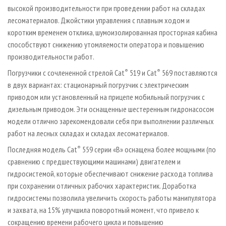
высокой производительности при проведении работ на складах
лесоматериалов. Джойстики управления с плавным ходом и
коротким временем отклика, шумоизолированная просторная кабина
способствуют снижению утомляемости оператора и повышению
производительности работ.
Погрузчики с сочлененной стрелой Cat
®
519 и Cat
®
569 поставляются
в двух вариантах: стационарный погрузчик с электрическим
приводом или установленный на прицепе мобильный погрузчик с
дизельным приводом. Эти оснащенные шестеренным гидронасосом
модели отлично зарекомендовали себя при выполнении различных
работ на лесных складах и складах лесоматериалов.
Последняя модель Cat
®
559 серии «B» оснащена более мощными (по
сравнению с предшествующими машинами) двигателем и
гидросистемой, которые обеспечивают снижение расхода топлива
при сохранении отличных рабочих характеристик. Доработка
гидросистемы позволила увеличить скорость работы манипулятора
и захвата, на 15% улучшила поворотный момент, что привело к
сокращению времени рабочего цикла и повышению