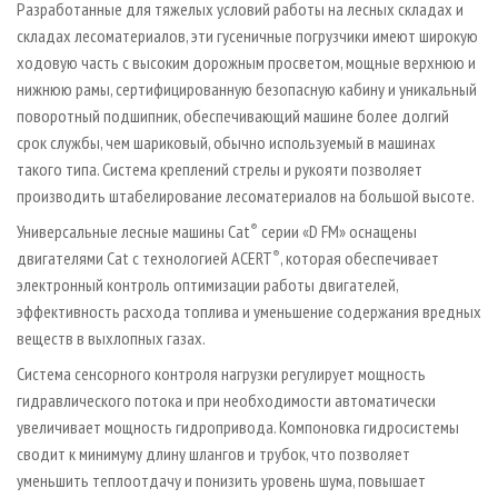
Разработанные для тяжелых условий работы на лесных складах и
складах лесоматериалов, эти гусеничные погрузчики имеют широкую
ходовую часть с высоким дорожным просветом, мощные верхнюю и
нижнюю рамы, сертифицированную безопасную кабину и уникальный
поворотный подшипник, обеспечивающий машине более долгий
срок службы, чем шариковый, обычно используемый в машинах
такого типа. Система креплений стрелы и рукояти позволяет
производить штабелирование лесоматериалов на большой высоте.
Универсальные лесные машины Cat
®
серии «D FM» оснащены
двигателями Cat с технологией ACERT
®
, которая обеспечивает
электронный контроль оптимизации работы двигателей,
эффективность расхода топлива и уменьшение содержания вредных
веществ в выхлопных газах.
Система сенсорного контроля нагрузки регулирует мощность
гидравлического потока и при необходимости автоматически
увеличивает мощность гидропривода. Компоновка гидросистемы
сводит к минимуму длину шлангов и трубок, что позволяет
уменьшить теплоотдачу и понизить уровень шума, повышает