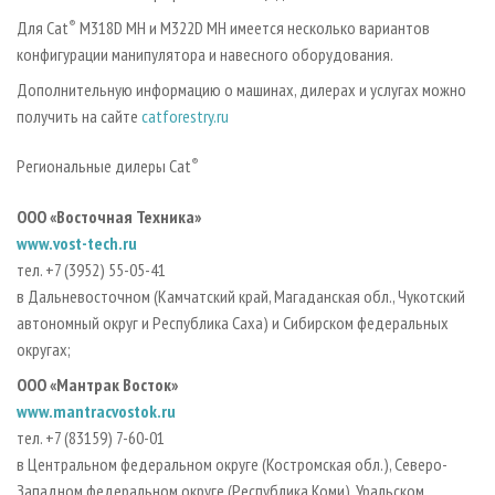
Для Cat
®
M318D MH и M322D MH имеется несколько вариантов
конфигурации манипулятора и навесного оборудования.
Дополнительную информацию о машинах, дилерах и услугах можно
получить на сайте
catforestry.ru
Региональные дилеры Cat
®
OOO «Восточная Техника»
www.vost-tech.ru
тел. +7 (3952) 55-05-41
в Дальневосточном (Камчатский край, Магаданская обл., Чукотский
автономный округ и Республика Саха) и Сибирском федеральных
округах;
OOO «Мантрак Восток»
www.mantracvostok.ru
тел. +7 (83159) 7-60-01
в Центральном федеральном округе (Костромская обл.), Северо-
Западном федеральном округе (Республика Коми), Уральском