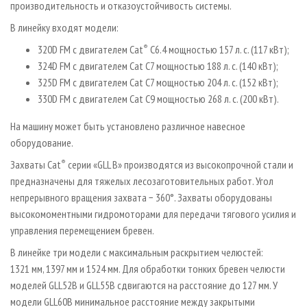
производительность и отказоустойчивость системы.
В линейку входят модели:
320D FM с двигателем Cat
®
C6.4 мощностью 157 л. с. (117 кВт);
324D FM с двигателем Cat C7 мощностью 188 л. с. (140 кВт);
325D FM с двигателем Cat C7 мощностью 204 л. с. (152 кВт);
330D FM с двигателем Cat C9 мощностью 268 л. с. (200 кВт).
На машину может быть установлено различное навесное
оборудование.
Захваты Cat
®
серии «GLL B» производятся из высокопрочной стали и
предназначены для тяжелых лесозаготовительных работ. Угол
непрерывного вращения захвата − 360°. Захваты оборудованы
высокомоментными гидромоторами для передачи тягового усилия и
управления перемещением бревен.
В линейке три модели с максимальным раскрытием челюстей:
1321 мм, 1397 мм и 1524 мм. Для обработки тонких бревен челюсти
моделей GLL52B и GLL55B сдвигаются на расстояние до 127 мм. У
модели GLL60B минимальное расстояние между закрытыми