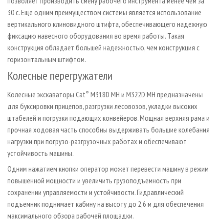
позволяет производить смену рабочего инструмента менее чем за
30 с. Еще одним преимуществом системы является использование
вертикального клиновидного штифта, обеспечивающего надежную
фиксацию навесного оборудования во время работы. Такая
конструкция обладает большей надежностью, чем конструкция с
горизонтальным штифтом.
Колесные перегружатели
Колесные экскаваторы Cat
®
M318D MH и M322D MH предназначены
для буксировки прицепов, разгрузки лесовозов, укладки высоких
штабелей и погрузки подающих конвейеров. Мощная верхняя рама и
прочная ходовая часть способны выдерживать большие колебания
нагрузки при погрузо-разгрузочных работах и обеспечивают
устойчивость машины.
Одним нажатием кнопки оператор может перевести машину в режим
повышенной мощности и увеличить грузоподъемность при
сохранении управляемости и устойчивости. Гидравлический
подъемник поднимает кабину на высоту до 2,6 м для обеспечения
максимального обзора рабочей площадки.