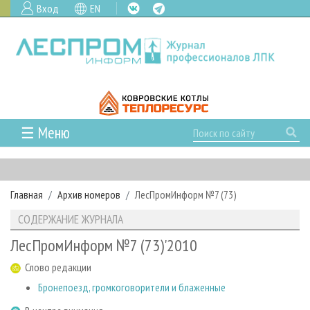
Вход
EN
☰ Меню
ГЛАВНАЯ
РУБРИКИ И ТЕМЫ
Главная
Архив номеров
ЛесПромИнформ №7 (73)
РУБРИКИ ЖУРНАЛА
НОВОСТИ
СОДЕРЖАНИЕ ЖУРНАЛА
ЛЕСНОЕ ХОЗЯЙСТВО
КАЛЕНДАРЬ СОБЫТИЙ
ПРОЕКТЫ ЛПИ
ЛесПромИнформ №7 (73)'2010
ЛЕСОЗАГОТОВКА
НОВОСТИ ЛПК
АНАЛИТИКА
АРХИВ
Слово редакции
ЛЕСОПИЛЕНИЕ
НОВОСТИ ЖУРНАЛА
ПРЕДПРИЯТИЯ ЛПК
АРХИВ ЖУРНАЛОВ
О ЖУРНАЛЕ
Бронепоезд, громкоговорители и блаженные
ДЕРЕВООБРАБОТКА
НОВОСТИ КОМПАНИЙ
ЛЕСНЫЕ РЕГИОНЫ РОССИИ
СТАТЬИ
ПОДПИСКА
РЕКЛАМОДАТЕЛЯМ