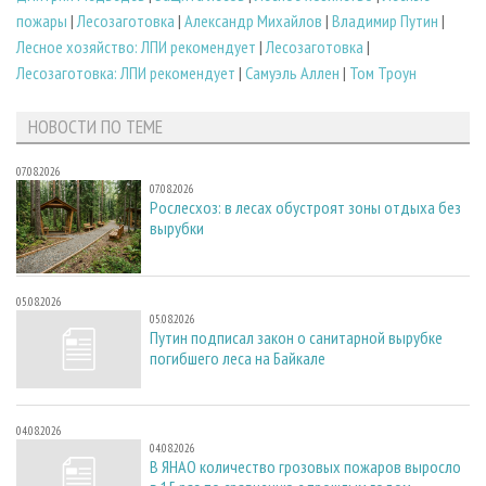
пожары
|
Лесозаготовка
|
Александр Михайлов
|
Владимир Путин
|
Лесное хозяйство: ЛПИ рекомендует
|
Лесозаготовка
|
Лесозаготовка: ЛПИ рекомендует
|
Самуэль Аллен
|
Том Троун
НОВОСТИ ПО ТЕМЕ
07.08.2026
07.08.2026
Рослесхоз: в лесах обустроят зоны отдыха без
вырубки
05.08.2026
05.08.2026
Путин подписал закон о санитарной вырубке
погибшего леса на Байкале
04.08.2026
04.08.2026
В ЯНАО количество грозовых пожаров выросло