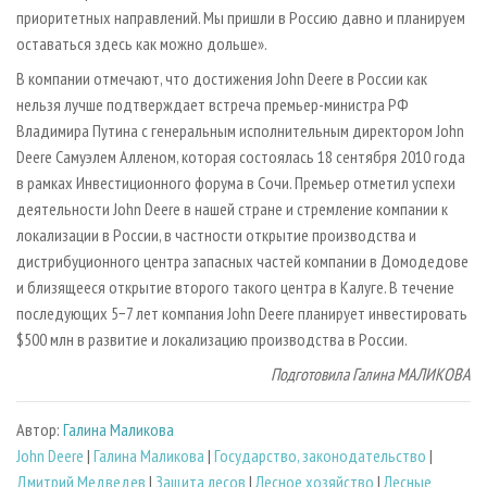
приоритетных направлений. Мы пришли в Россию давно и планируем
оставаться здесь как можно дольше».
В компании отмечают, что достижения John Deere в России как
нельзя лучше подтверждает встреча премьер-министра РФ
Владимира Путина с генеральным исполнительным директором John
Deere Самуэлем Алленом, которая состоялась 18 сентября 2010 года
в рамках Инвестиционного форума в Сочи. Премьер отметил успехи
деятельности John Deere в нашей стране и стремление компании к
локализации в России, в частности открытие производства и
дистрибуционного центра запасных частей компании в Домодедове
и близящееся открытие второго такого центра в Калуге. В течение
последующих 5−7 лет компания John Deere планирует инвестировать
$500 млн в развитие и локализацию производства в России.
Подготовила Галина МАЛИКОВА
Автор:
Галина Маликова
John Deere
|
Галина Маликова
|
Государство, законодательство
|
Дмитрий Медведев
|
Защита лесов
|
Лесное хозяйство
|
Лесные