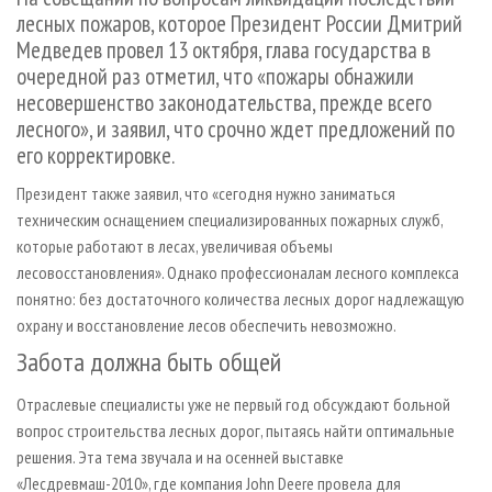
СУШКА ДРЕВЕСИНЫ
ПЕРСОНЫ
КОНТАКТЫ
РЕКЛАМА
лесных пожаров, которое Президент России Дмитрий
Медведев провел 13 октября, глава государства в
ПРОИЗВОДСТВО ДРЕВЕСНЫХ ПЛИТ
МОБИЛЬНЫЕ ВЫСТАВКИ
РЕКЛАМА НА САЙТЕ
очередной раз отметил, что «пожары обнажили
ДЕРЕВЯННОЕ ДОМОСТРОЕНИЕ
ОФИЦИАЛЬНЫЕ ДЕЛЕГАЦИИ
несовершенство законодательства, прежде всего
ПРОИЗВОДСТВО МЕБЕЛИ
ПРИОРИТЕТНЫЕ ИНВЕСТПРОЕКТЫ
лесного», и заявил, что срочно ждет предложений по
его корректировке.
БИОЭНЕРГЕТИКА
RUSSIAN FORESTRY REVIEW
Президент также заявил, что «сегодня нужно заниматься
ЦБП
ГАЗЕТА ЛЕСПРОМФОРУМ
техническим оснащением специализированных пожарных служб,
ИНСТРУМЕНТ И МАТЕРИАЛЫ
БИБЛИОТЕКА СПЕЦИАЛИСТА
которые работают в лесах, увеличивая объемы
лесовосстановления». Однако профессионалам лесного комплекса
понятно: без достаточного количества лесных дорог надлежащую
охрану и восстановление лесов обеспечить невозможно.
Забота должна быть общей
Отраслевые специалисты уже не первый год обсуждают больной
вопрос строительства лесных дорог, пытаясь найти оптимальные
решения. Эта тема звучала и на осенней выставке
«Лесдревмаш-2010», где компания John Deere провела для