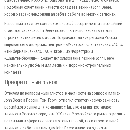
одновременно можно использовать и для нужд лесного бизнеса.
Подобным сочетанием качеств обладает техника John Deere,
хорошо зарекомендовавшая себя в работе во многих регионах.
Известный в лесном комплексе широкий ассортимент и высочайший
стандарт сервиса John Deere позволяют использовать ее для
строительства лесных дорог. Покрывающая все регионы России
широкая сеть дилерских центров − «Универсал Спецтехника», «АСТ»,
«Тимбермаш-Байкал», ЗАО «Джон Дир Форестри» и
«Дальтимбермаш» − делает использование техники John Deere
максимально удобным для лесных и дорожно-строительных
компаний.
Приоритетный рынок
Отвечая на вопросы журналистов, в частности на вопрос о планах
John Deere в России, Том Троун отметил стратегическую важность
российского рынка для компании: «Наша компания поставляет
технику в Россию с середины XIX века. У российского рынка огромный
потенциал в сфере как лесозаготовительной, так и строительной
техники, и работа на нем для John Deere является одним из