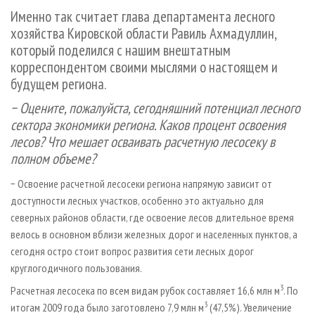
СУШКА ДРЕВЕСИНЫ
ПЕРСОНЫ
КОНТАКТЫ
РЕКЛАМА
Именно так считает глава департамента лесного
хозяйства Кировской области Равиль Ахмадуллин,
ПРОИЗВОДСТВО ДРЕВЕСНЫХ ПЛИТ
МОБИЛЬНЫЕ ВЫСТАВКИ
РЕКЛАМА НА САЙТЕ
который поделился с нашим внештатным
ДЕРЕВЯННОЕ ДОМОСТРОЕНИЕ
ОФИЦИАЛЬНЫЕ ДЕЛЕГАЦИИ
корреспондентом своими мыслями о настоящем и
ПРОИЗВОДСТВО МЕБЕЛИ
ПРИОРИТЕТНЫЕ ИНВЕСТПРОЕКТЫ
будущем региона.
БИОЭНЕРГЕТИКА
RUSSIAN FORESTRY REVIEW
− Оцените, пожалуйста, сегодняшний потенциал лесного
сектора экономики региона. Каков процент освоения
ЦБП
ГАЗЕТА ЛЕСПРОМФОРУМ
лесов? Что мешает осваивать расчетную лесосеку в
ИНСТРУМЕНТ И МАТЕРИАЛЫ
БИБЛИОТЕКА СПЕЦИАЛИСТА
полном объеме?
− Освоение расчетной лесосеки региона напрямую зависит от
доступности лесных участков, особенно это актуально для
северных районов области, где освоение лесов длительное время
велось в основном вблизи железных дорог и населенных пунктов, а
сегодня остро стоит вопрос развития сети лесных дорог
круглогодичного пользования.
3
Расчетная лесосека по всем видам рубок составляет 16,6 млн м
. По
3
итогам 2009 года было заготовлено 7,9 млн м
(47,5%). Увеличение