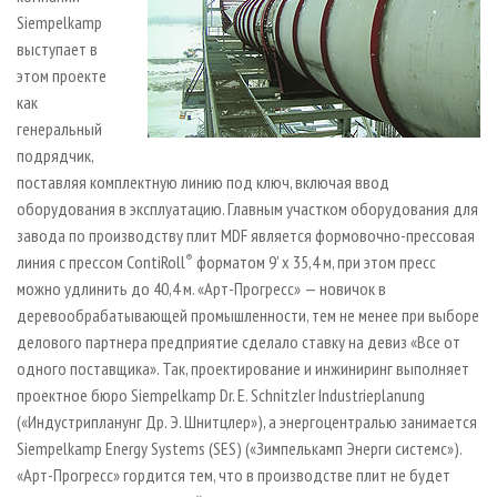
Siempelkamp
выступает в
этом проекте
как
генеральный
подрядчик,
поставляя комплектную линию под ключ, включая ввод
оборудования в эксплуатацию. Главным участком оборудования для
завода по производству плит MDF является формовочно-прессовая
линия с прессом ContiRoll
®
форматом 9' x 35,4 м, при этом пресс
можно удлинить до 40,4 м. «Арт-Прогресс» — новичок в
деревообрабатывающей промышленности, тем не менее при выборе
делового партнера предприятие сделало ставку на девиз «Все от
одного поставщика». Так, проектирование и инжиниринг выполняет
проектное бюро Siempelkamp Dr. E. Schnitzler Industrieplanung
(«Индустрипланунг Др. Э. Шнитцлер»), а энергоцентралью занимается
Siempelkamp Energy Systems (SES) («Зимпелькамп Энерги системс»).
«Арт-Прогресс» гордится тем, что в производстве плит не будет