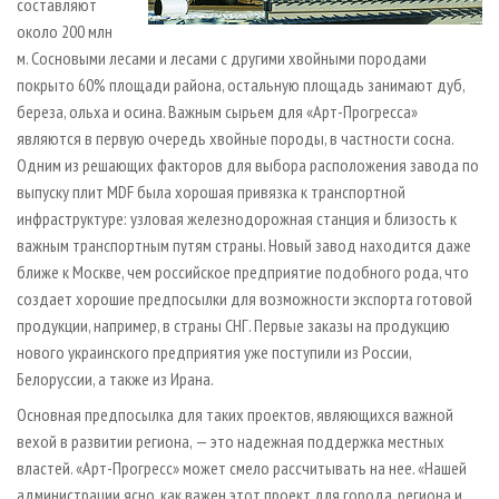
составляют
около 200 млн
м. Сосновыми лесами и лесами с другими хвойными породами
покрыто 60% площади района, остальную площадь занимают дуб,
береза, ольха и осина. Важным сырьем для «Арт-Прогресса»
являются в первую очередь хвойные породы, в частности сосна.
Одним из решающих факторов для выбора расположения завода по
выпуску плит MDF была хорошая привязка к транспортной
инфраструктуре: узловая железнодорожная станция и близость к
важным транспортным путям страны. Новый завод находится даже
ближе к Москве, чем российское предприятие подобного рода, что
создает хорошие предпосылки для возможности экспорта готовой
продукции, например, в страны СНГ. Первые заказы на продукцию
нового украинского предприятия уже поступили из России,
Белоруссии, а также из Ирана.
Основная предпосылка для таких проектов, являющихся важной
вехой в развитии региона, — это надежная поддержка местных
властей. «Арт-Прогресс» может смело рассчитывать на нее. «Нашей
администрации ясно, как важен этот проект для города, региона и