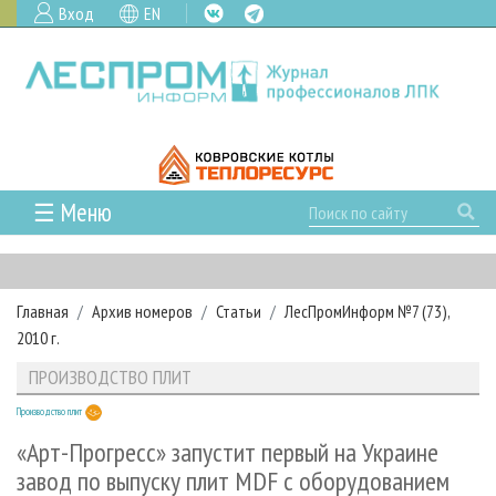
Вход
EN
☰ Меню
ГЛАВНАЯ
РУБРИКИ И ТЕМЫ
Главная
Архив номеров
Статьи
ЛесПромИнформ №7 (73),
РУБРИКИ ЖУРНАЛА
НОВОСТИ
2010 г.
ЛЕСНОЕ ХОЗЯЙСТВО
КАЛЕНДАРЬ СОБЫТИЙ
ПРОЕКТЫ ЛПИ
ПРОИЗВОДСТВО ПЛИТ
ЛЕСОЗАГОТОВКА
НОВОСТИ ЛПК
АНАЛИТИКА
АРХИВ
Производство плит
ЛЕСОПИЛЕНИЕ
НОВОСТИ ЖУРНАЛА
ПРЕДПРИЯТИЯ ЛПК
АРХИВ ЖУРНАЛОВ
О ЖУРНАЛЕ
«Арт-Прогресс» запустит первый на Украине
ДЕРЕВООБРАБОТКА
НОВОСТИ КОМПАНИЙ
ЛЕСНЫЕ РЕГИОНЫ РОССИИ
СТАТЬИ
завод по выпуску плит MDF с оборудованием
ПОДПИСКА
РЕКЛАМОДАТЕЛЯМ