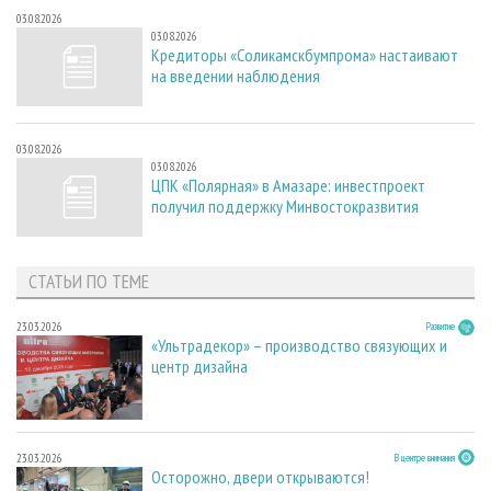
03.08.2026
03.08.2026
Кредиторы «Соликамскбумпрома» настаивают
на введении наблюдения
03.08.2026
03.08.2026
ЦПК «Полярная» в Амазаре: инвестпроект
получил поддержку Минвостокразвития
СТАТЬИ ПО ТЕМЕ
23.03.2026
Развитие
«Ультрадекор» – производство связующих и
центр дизайна
23.03.2026
В центре внимания
Осторожно, двери открываются!