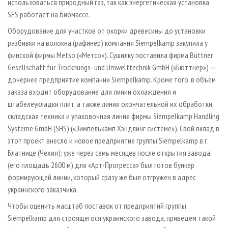
использоваться природный газ, так как энергетическая установка
SES работает на биомассе.
Оборудование для участков от окорки древесины до установки
разбивки на волокна (рафинер) компания Siempelkamp закупила у
финской фирмы Metso («Метсо»). Сушилку поставила фирма Büttner
Gesellschaft für Trocknungs- und Umwelttechnik GmbH («Бюттнер») —
дочернее предприятие компании Siempelkamp. Кроме того, в объем
заказа входит оборудование для линии охлаждения и
штабелеукладки плит, а также линия окончательной их обработки,
складская техника и упаковочная линия фирмы Siempelkamp Handling
Systeme GmbH (SHS) («Зимпелькамп Хэндлинг системе»). Свой вклад в
этот проект внесло и новое предприятие группы Siempelkamp в г.
Блатнице (Чехия): уже через семь месяцев после открытия завода
(его площадь 2600 м) для «Арт-Прогресса» был готов бункер
формирующей линии, который сразу же был отгружен в адрес
украинского заказчика.
Чтобы оценить масштаб поставок от предприятий группы
Siempelkamp для строящегося украинского завода, приведем такой