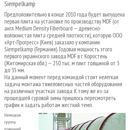
Siempelkamp
СУШКА ДРЕВЕСИНЫ
ПЕРСОНЫ
КОНТАКТЫ
РЕКЛАМА
ПРОИЗВОДСТВО ДРЕВЕСНЫХ ПЛИТ
Предположительно в конце 2010 года будет выпущена
МОБИЛЬНЫЕ ВЫСТАВКИ
РЕКЛАМА НА САЙТЕ
первая плита на установке по производству MDF (от
ДЕРЕВЯННОЕ ДОМОСТРОЕНИЕ
ОФИЦИАЛЬНЫЕ ДЕЛЕГАЦИИ
англ. Medium Density Fiberboard — древесно-
ПРОИЗВОДСТВО МЕБЕЛИ
ПРИОРИТЕТНЫЕ ИНВЕСТПРОЕКТЫ
волокнистая плита средней плотности), которую ООО
«Арт-Прогресс» (Киев) заказало у компании
БИОЭНЕРГЕТИКА
RUSSIAN FORESTRY REVIEW
Siempelkamp (Германия). Годовая мощность этого
ЦБП
ГАЗЕТА ЛЕСПРОМФОРУМ
первого украинского завода MDF в г. Коростень
ИНСТРУМЕНТ И МАТЕРИАЛЫ
БИБЛИОТЕКА СПЕЦИАЛИСТА
(Житомирская обл.) — 250 тыс. м плит толщиной от 3
до 35 мм.
На данный момент перед командой стоит нелегкая
задача монтажа тяжеловесных частей оборудования
на различных участках завода. К тому же из-за
прошедшей суровой зимы пришлось пересмотреть
график и задать работам жесткий темп.
Немецкая
группа
компаний