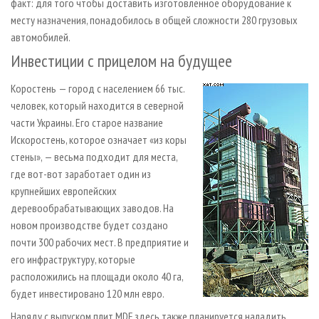
факт: для того чтобы доставить изготовленное оборудование к
месту назначения, понадобилось в общей сложности 280 грузовых
автомобилей.
Инвестиции с прицелом на будущее
Коростень — город с населением 66 тыс.
человек, который находится в северной
части Украины. Его старое название
Искоростень, которое означает «из коры
стены», — весьма подходит для места,
где вот-вот заработает один из
крупнейших европейских
деревообрабатывающих заводов. На
новом производстве будет создано
почти 300 рабочих мест. В предприятие и
его инфраструктуру, которые
расположились на площади около 40 га,
будет инвестировано 120 млн евро.
Наряду с выпуском плит MDF здесь также планируется наладить