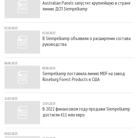
Australian Panels запустит крупнейшую в стране
СУШКА ДРЕВЕСИНЫ
ПЕРСОНЫ
КОНТАКТЫ
РЕКЛАМА
линию ДСП Siempelkamp
ПРОИЗВОДСТВО ДРЕВЕСНЫХ ПЛИТ
МОБИЛЬНЫЕ ВЫСТАВКИ
РЕКЛАМА НА САЙТЕ
ДЕРЕВЯННОЕ ДОМОСТРОЕНИЕ
ОФИЦИАЛЬНЫЕ ДЕЛЕГАЦИИ
02.10.2023
02.10.2023
ПРОИЗВОДСТВО МЕБЕЛИ
ПРИОРИТЕТНЫЕ ИНВЕСТПРОЕКТЫ
В Siempelkamp объявили о расширении состава
руководства
БИОЭНЕРГЕТИКА
RUSSIAN FORESTRY REVIEW
ЦБП
ГАЗЕТА ЛЕСПРОМФОРУМ
06.06.2023
ИНСТРУМЕНТ И МАТЕРИАЛЫ
БИБЛИОТЕКА СПЕЦИАЛИСТА
06.06.2023
Siempelkamp поставила линию MDF на завод
Roseburg Forest Products в США
11.05.2023
11.05.2023
В 2022 финансовом году продажи Siempelkamp
достигли 611 млн евро
03.05.2023