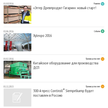
01.08.2016
Развитие
«Эггер Древпродукт Гагарин»: новый старт!
01.06.2016
События
Xylexpo 2016
01.02.2016
Производство плит
Китайское оборудование для производства
ДСП
01.11.2015
Производство плит
®
300-й пресс Contiroll
Siempelkamp будет
поставлен в Россию