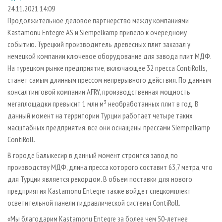
СУШКА ДРЕВЕСИНЫ
ПЕРСОНЫ
КОНТАКТЫ
РЕКЛАМА
24.11.2021 14:09
Продолжительное деловое партнерство между компаниями
ПРОИЗВОДСТВО ДРЕВЕСНЫХ ПЛИТ
МОБИЛЬНЫЕ ВЫСТАВКИ
РЕКЛАМА НА САЙТЕ
Kastamonu Entegre AS и Siempelkamp привело к очередному
ДЕРЕВЯННОЕ ДОМОСТРОЕНИЕ
ОФИЦИАЛЬНЫЕ ДЕЛЕГАЦИИ
событию. Турецкий производитель древесных плит заказал у
ПРОИЗВОДСТВО МЕБЕЛИ
немецкой компании ключевое оборудование для завода плит МДФ.
ПРИОРИТЕТНЫЕ ИНВЕСТПРОЕКТЫ
На турецком рынке предприятие, включающее 32 пресса ContiRolls,
БИОЭНЕРГЕТИКА
RUSSIAN FORESTRY REVIEW
станет самым длинным прессом непрерывного действия. По данным
ЦБП
ГАЗЕТА ЛЕСПРОМФОРУМ
консалтинговой компании AFRY, производственная мощность
мегаплощадки превысит 1 млн м³ необработанных плит в год. В
ИНСТРУМЕНТ И МАТЕРИАЛЫ
БИБЛИОТЕКА СПЕЦИАЛИСТА
данный момент на территории Турции работает четыре таких
масштабных предприятия, все они оснащены прессами Siempelkamp
ContiRoll.
В городе Балыкесир в данный момент строится завод по
производству МДФ, длина пресса которого составит 63,7 метра, что
для Турции является рекордом. В объем поставки для нового
предприятия Kastamonu Entegre также войдет спецкомплект
осветительной панели гидравлической системы ContiRoll.
«Мы благодарим Kastamonu Entegre за более чем 50-летнее