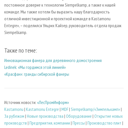
постоянное доверие к технологии Siempelkamp, а также к нашей
команде. Мы также хотели бы выразить нашу благодарность
отличной инвестиционной и проектной команде в Kastamonu
Entegre», – поделился Ульрих Кайзер, руководитель отдела продаж
Siempelkamp.
Также по теме:
Инновационная фанера для деревянного домостроения
Ledinek: «Мы гордимся этой линией»
«Красфан»: гранды сибирской фанеры
Источник новости:
«ЛесПромИнформ»
Kastamonu
|
Kastamonu Entegre
|
MDF
|
Siempelkamp/«Зимпелькамп»
|
За рубежом
|
Новые производства
|
Оборудование
|
Открытие новых
производств
|
Предприятия, компании
|
Прессы
|
Производство плит
|