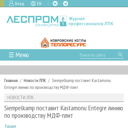
Вход
EN
☰ Меню
ГЛАВНАЯ
РУБРИКИ И ТЕМЫ
Главная
Новости ЛПК
Siempelkamp поставит Kastamonu
РУБРИКИ ЖУРНАЛА
НОВОСТИ
Entegre линию по производству МДФ-плит
ЛЕСНОЕ ХОЗЯЙСТВО
КАЛЕНДАРЬ СОБЫТИЙ
ПРОЕКТЫ ЛПИ
НОВОСТИ ЛПК
ЛЕСОЗАГОТОВКА
НОВОСТИ ЛПК
АНАЛИТИКА
АРХИВ
Siempelkamp поставит Kastamonu Entegre линию
ЛЕСОПИЛЕНИЕ
НОВОСТИ ЖУРНАЛА
ПРЕДПРИЯТИЯ ЛПК
АРХИВ ЖУРНАЛОВ
по производству МДФ-плит
О ЖУРНАЛЕ
ДЕРЕВООБРАБОТКА
НОВОСТИ КОМПАНИЙ
ЛЕСНЫЕ РЕГИОНЫ РОССИИ
СТАТЬИ
ПОДПИСКА
РЕКЛАМОДАТЕЛЯМ
Турция