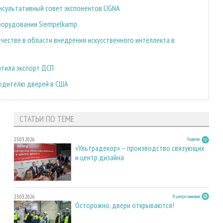
нсультативный совет экспонентов LIGNA
борудовании Siempelkamp
честве в области внедрения искусственного интеллекта в
атила экспорт ДСП
одителю дверей в США
СТАТЬИ ПО ТЕМЕ
23.03.2026
Развитие
«Ультрадекор» – производство связующих
и центр дизайна
23.03.2026
В центре внимания
Осторожно, двери открываются!