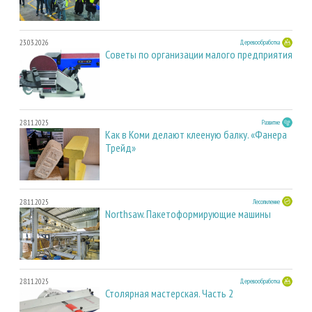
23.03.2026
Деревообработка
Советы по организации малого предприятия
28.11.2025
Развитие
Как в Коми делают клееную балку. «Фанера
Трейд»
28.11.2025
Лесопиление
Northsaw. Пакетоформирующие машины
28.11.2025
Деревообработка
Столярная мастерская. Часть 2