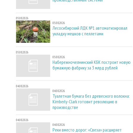
05.08.2026
05.08.2026
Лесосибирский ЛДК №1 автоматизировал
укладку мешков с пеллетами
05.08.2026
05.08.2026
Набережночелнинский КБК построит новую
бумажную фабрику за 3 млрд рублей
04.08.2026
04.08.2026
Туалетная бумага без древесного волокна:
Kimberly-Clark готовит революцию в
производстве
04.08.2026
04.08.2026
Реки вместо дорог: «Свеза» расширяет