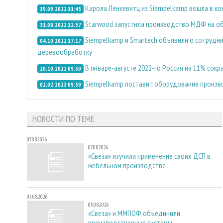
Карола Ленкевитц из Siempelkamp вошла в ко
19.09.2022 11:45
Starwood запустила производство МДФ на о
31.08.2022 12:57
Siempelkamp и Smartech объявили о сотрудни
04.10.2022 17:17
деревообработку
В январе-августе 2022-го Россия на 11% сокр
20.10.2022 09:30
Siempelkamp поставит оборудование произв
02.02.2023 09:59
НОВОСТИ ПО ТЕМЕ
07.08.2026
07.08.2026
«Свеза» изучила применение своих ДСП в
мебельном производстве
05.08.2026
05.08.2026
«Свеза» и ММПОФ объединили
производственные системы