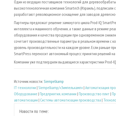
Один из ведущих поставщиков технологий для деревообрабаты
высокотехнологичная компания Smartech (Израиль), подписали с
разработают революционное оснащение для заводов древесно-
Партнеры предложат решение замкнутого цикла Prod-IQ SmartPre
интеллекта и машинного обучения, а также данные в режиме ре
оборудования и качества продукции при одновременном снижени
сочетает производственные параметры в реальном времени с к
уровень производительности на каждом уровне. Если раньше при
SmartPress переносит автономный процесс принятия решений на 
Компании уже подтвердили выдающиеся характеристики Prod-IQ 
Источник новости:
Siempelkamp
IT-технологии
|
Siempelkamp/«Зимпелькамп»
|
Автоматизация про
Оборудование
|
Предприятия, компании
|
Производство плит
|
Пр
автоматизации
|
Системы автоматизации производства
|
Техноло
Новости по теме: