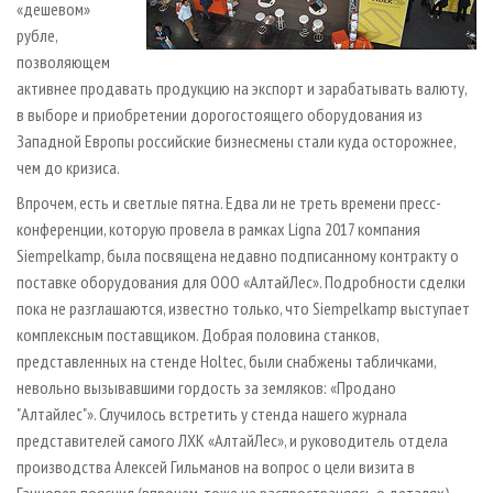
«дешевом»
рубле,
позволяющем
активнее продавать продукцию на экспорт и зарабатывать валюту,
в выборе и приобретении дорогостоящего оборудования из
Западной Европы российские бизнесмены стали куда осторожнее,
чем до кризиса.
Впрочем, есть и светлые пятна. Едва ли не треть времени пресс-
конференции, которую провела в рамках Ligna 2017 компания
Siempelkamp, была посвящена недавно подписанному контракту о
поставке оборудования для ООО «АлтайЛес». Подробности сделки
пока не разглашаются, известно только, что Siempelkamp выступает
комплексным поставщиком. Добрая половина станков,
представленных на стенде Holtec, были снабжены табличками,
невольно вызывавшими гордость за земляков: «Продано
"Алтайлес"». Случилось встретить у стенда нашего журнала
представителей самого ЛХК «АлтайЛес», и руководитель отдела
производства Алексей Гильманов на вопрос о цели визита в