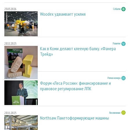
23.03.2026
События
Woodex удваивает усилия
28.11.2025
Развитие
Как в Коми делают клееную балку. «Фанера
Трейд»
28.11.2025
Регион номера
Форум «Леса России»: финансирование и
правовое регулирование ЛПК
28.11.2025
Лесопиление
Northsaw. Пакетоформирующие машины