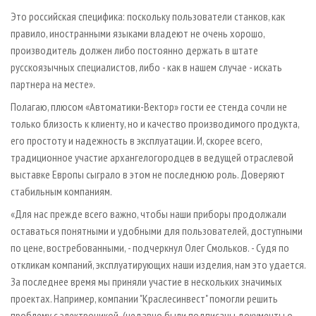
Это российская специфика: поскольку пользователи станков, как
правило, иностранными языками владеют не очень хорошо,
производитель должен либо постоянно держать в штате
русскоязычных специалистов, либо - как в нашем случае - искать
партнера на месте».
Полагаю, плюсом «Автоматики-Вектор» гости ее стенда сочли не
только близость к клиенту, но и качество производимого продукта,
его простоту и надежность в эксплуатации. И, скорее всего,
традиционное участие архангелогородцев в ведущей отраслевой
выставке Европы сыграло в этом не последнюю роль. Доверяют
стабильным компаниям.
«Для нас прежде всего важно, чтобы наши приборы продолжали
оставаться понятными и удобными для пользователей, доступными
по цене, востребованными, - подчеркнул Олег Смольков. - Судя по
откликам компаний, эксплуатирующих наши изделия, нам это удается.
За последнее время мы приняли участие в нескольких значимых
проектах. Например, компании "Краслесинвест" помогли решить
проблему с электроникой (недавно были подписаны документы о