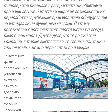
СУШКА ДРЕВЕСИНЫ
ПЕРСОНЫ
КОНТАКТЫ
РЕКЛАМА
ганноверской биеннале с распростертыми объятиями:
про наши лесные богатства и широкие возможности их
ПРОИЗВОДСТВО ДРЕВЕСНЫХ ПЛИТ
МОБИЛЬНЫЕ ВЫСТАВКИ
РЕКЛАМА НА САЙТЕ
переработки зарубежные производители оборудования
ДЕРЕВЯННОЕ ДОМОСТРОЕНИЕ
ОФИЦИАЛЬНЫЕ ДЕЛЕГАЦИИ
знают едва ли не лучше, чем мы сами. Поэтому
ПРОИЗВОДСТВО МЕБЕЛИ
ПРИОРИТЕТНЫЕ ИНВЕСТПРОЕКТЫ
посетителей с постсоветского пространства тут всегда
было очень много. Другое дело, что те российские
БИОЭНЕРГЕТИКА
RUSSIAN FORESTRY REVIEW
компании, которые выставлялись со своими станками и
ЦБП
ГАЗЕТА ЛЕСПРОМФОРУМ
технологиями, можно пересчитать по пальцам...
ИНСТРУМЕНТ И МАТЕРИАЛЫ
БИБЛИОТЕКА СПЕЦИАЛИСТА
Но вот грянул
кризис, и
обеспокоенные
устроители
выставки
отметили
довольно
резкий спад
гостей из
Российской