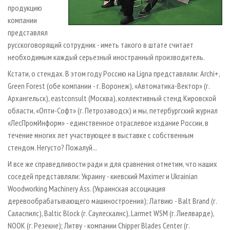
продукцию
компании
представлял
русскоговорящий сотрудник - иметь такого в штате считает
необходимым каждый серьезный иностранный производитель.
Кстати, о стендах. В этом году Россию на Ligna представляли: Archi+,
Green Forest (обе компании - г. Воронеж), «Автоматика-Вектор» (г.
Архангельск), eastconsult (Москва), коллективный стенд Кировской
области, «Опти-Софт» (г. Петрозаводск) и мы, петербургский журнал
«ЛесПромИнформ» - единственное отраслевое издание России, в
течение многих лет участвующее в выставке с собственным
стендом. Негусто? Пожалуй...
И все же справедливости ради и для сравнения отметим, что наших
соседей представляли: Украину - киевский Maximer и Ukrainian
Woodworking Machinery Ass. (Украинская ассоциация
деревообрабатывающего машиностроения); Латвию - Balt Brand (г.
Саласпилс), Baltic Block (г. Саулескалнс), Larmet WSM (г. Лиелварде),
NOOK (г. Резекне); Литву - компании Chipper Blades Center (г.