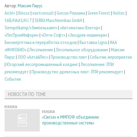
Автор:
Максим Пирус
Archi+
|
Biesse
|
eastconsult
|
Grecon Реклама
|
Green Forest
|
Holtec
|
SAB/HAAS/H.I.T
|
SERRA Maschinenbau GmbH
|
Siempelkamp/«Зимпелькамп»
|
«Автоматика-Вектор»
|
«ЛесПромИнформ»
|
«Опти-Софт»
|
«Экодрев-машинери»
|
Биoэнергетика и переработка отходов
|
Выставка Ligna
|
ИАА
«ИНФОБИО»
|
Лесопиление
|
Лесопильное оборудование
|
Максим
Пирус
|
ООО «АлтайЛес»
|
Производство плит
|
События, мероприятия
|
Югорский лесопромышленный холдинг
|
Лесопиление: ЛПИ
рекомендует
|
Производство древесных плит: ЛПИ рекомендует
|
События
НОВОСТИ ПО ТЕМЕ
05.08.2026
05.08.2026
«Свеза» и ММПОФ объединили
производственные системы