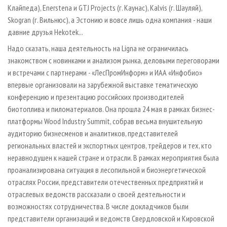
Клайпеда), Enerstena и GTJ Projects (г. Каунас), Kalvis (г. Шауляй),
Skogran (г. Вильнюс), а Эстонию и вовсе лишь одна компания - наши
давние друзья Hekotek...
Надо сказать, наша деятельность на Ligna не ограничилась
знакомством с новинками и анализом рынка, деловыми переговорами
и встречами с партнерами - «ЛесПромИнформ» и ИАА «Инфобио»
впервые организовали на зарубежной выставке тематическую
конференцию и презентацию российских производителей
биотоплива и пиломатериалов. Она прошла 24 мая в рамках бизнес-
платформы Wood Industry Summit, собрав весьма внушительную
аудиторию бизнесменов и аналитиков, представителей
региональных властей и экспортных центров, трейдеров и тех, кто
неравнодушен к нашей стране и отрасли. В рамках мероприятия была
проанализирована ситуация в лесопильной и биоэнергетической
отраслях России, представители отечественных предприятий и
отраслевых ведомств рассказали о своей деятельности и
возможностях сотрудничества. В числе докладчиков были
представители организаций и ведомств Свердловской и Кировской