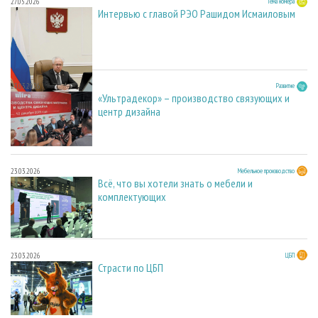
27.05.2026
Тема номера
Интервью с главой РЭО Рашидом Исмаиловым
23.03.2026
Развитие
«Ультрадекор» – производство связующих и
центр дизайна
23.03.2026
Мебельное производство
Всё, что вы хотели знать о мебели и
комплектующих
23.03.2026
ЦБП
Страсти по ЦБП