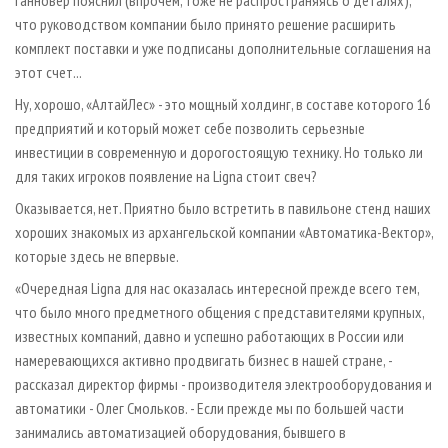
Ганновер пояснил (впрочем, тоже не распространяясь о деталях),
что руководством компании было принято решение расширить
комплект поставки и уже подписаны дополнительные соглашения на
этот счет...
Ну, хорошо, «АлтайЛес» - это мощный холдинг, в составе которого 16
предприятий и который может себе позволить серьезные
инвестиции в современную и дорогостоящую технику. Но только ли
для таких игроков появление на Ligna стоит свеч?
Оказывается, нет. Приятно было встретить в павильоне стенд наших
хороших знакомых из архангельской компании «Автоматика-Вектор»,
которые здесь не впервые.
«Очередная Ligna для нас оказалась интересной прежде всего тем,
что было много предметного общения с представителями крупных,
известных компаний, давно и успешно работающих в России или
намеревающихся активно продвигать бизнес в нашей стране, -
рассказал директор фирмы - производителя электрооборудования и
автоматики - Олег Смольков. - Если прежде мы по большей части
занимались автоматизацией оборудования, бывшего в