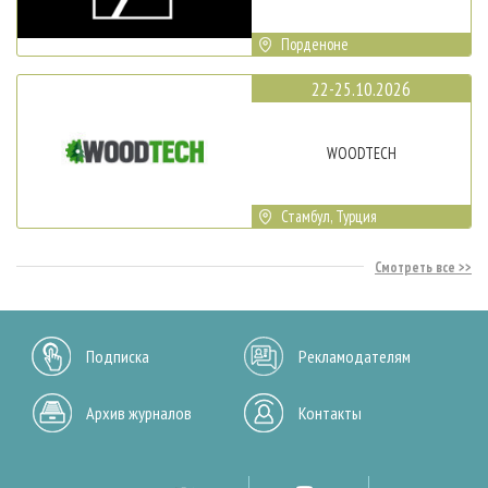
Порденоне
22-25.10.2026
WOODTECH
Стамбул, Турция
Смотреть все
Подписка
Рекламодателям
Архив журналов
Контакты