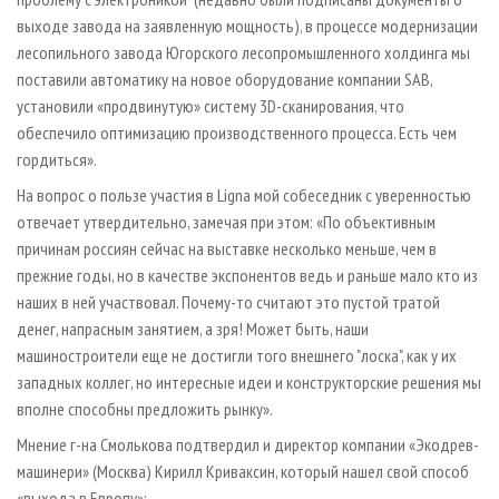
выходе завода на заявленную мощность), в процессе модернизации
лесопильного завода Югорского лесопромышленного холдинга мы
поставили автоматику на новое оборудование компании SAB,
установили «продвинутую» систему 3D-сканирования, что
обеспечило оптимизацию производственного процесса. Есть чем
гордиться».
На вопрос о пользе участия в Ligna мой собеседник с уверенностью
отвечает утвердительно, замечая при этом: «По объективным
причинам россиян сейчас на выставке несколько меньше, чем в
прежние годы, но в качестве экспонентов ведь и раньше мало кто из
наших в ней участвовал. Почему-то считают это пустой тратой
денег, напрасным занятием, а зря! Может быть, наши
машиностроители еще не достигли того внешнего "лоска", как у их
западных коллег, но интересные идеи и конструкторские решения мы
вполне способны предложить рынку».
Мнение г-на Смолькова подтвердил и директор компании «Экодрев-
машинери» (Москва) Кирилл Криваксин, который нашел свой способ
«выхода в Европу»: