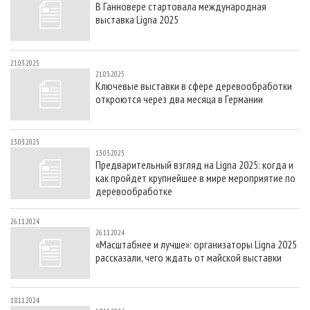
В Ганновере стартовала международная
СУШКА ДРЕВЕСИНЫ
ПЕРСОНЫ
КОНТАКТЫ
РЕКЛАМА
выставка Ligna 2025
ПРОИЗВОДСТВО ДРЕВЕСНЫХ ПЛИТ
МОБИЛЬНЫЕ ВЫСТАВКИ
РЕКЛАМА НА САЙТЕ
ДЕРЕВЯННОЕ ДОМОСТРОЕНИЕ
ОФИЦИАЛЬНЫЕ ДЕЛЕГАЦИИ
21.03.2025
21.03.2025
ПРОИЗВОДСТВО МЕБЕЛИ
ПРИОРИТЕТНЫЕ ИНВЕСТПРОЕКТЫ
Ключевые выставки в сфере деревообработки
откроются через два месяца в Германии
БИОЭНЕРГЕТИКА
RUSSIAN FORESTRY REVIEW
ЦБП
ГАЗЕТА ЛЕСПРОМФОРУМ
13.03.2025
ИНСТРУМЕНТ И МАТЕРИАЛЫ
БИБЛИОТЕКА СПЕЦИАЛИСТА
13.03.2025
Предварительный взгляд на Ligna 2025: когда и
как пройдет крупнейшее в мире мероприятие по
деревообработке
26.11.2024
26.11.2024
«Масштабнее и лучше»: организаторы Ligna 2025
рассказали, чего ждать от майской выставки
18.11.2024