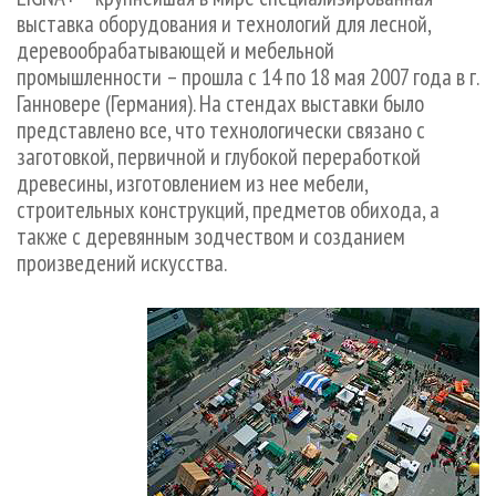
СУШКА ДРЕВЕСИНЫ
ПЕРСОНЫ
КОНТАКТЫ
РЕКЛАМА
выставка оборудования и технологий для лесной,
деревообрабатывающей и мебельной
ПРОИЗВОДСТВО ДРЕВЕСНЫХ ПЛИТ
МОБИЛЬНЫЕ ВЫСТАВКИ
РЕКЛАМА НА САЙТЕ
промышленности – прошла с 14 по 18 мая 2007 года в г.
ДЕРЕВЯННОЕ ДОМОСТРОЕНИЕ
ОФИЦИАЛЬНЫЕ ДЕЛЕГАЦИИ
Ганновере (Германия). На стендах выставки было
ПРОИЗВОДСТВО МЕБЕЛИ
ПРИОРИТЕТНЫЕ ИНВЕСТПРОЕКТЫ
представлено все, что технологически связано с
заготовкой, первичной и глубокой переработкой
БИОЭНЕРГЕТИКА
RUSSIAN FORESTRY REVIEW
древесины, изготовлением из нее мебели,
ЦБП
ГАЗЕТА ЛЕСПРОМФОРУМ
строительных конструкций, предметов обихода, а
также с деревянным зодчеством и созданием
ИНСТРУМЕНТ И МАТЕРИАЛЫ
БИБЛИОТЕКА СПЕЦИАЛИСТА
произведений искусства.