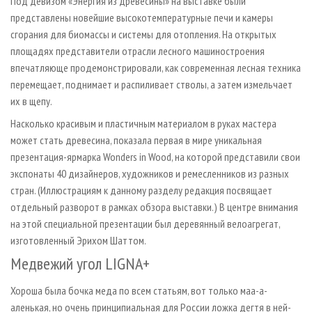
Под девизом «Энергия из древесины» на выставке были
представлены новейшие высокотемпературные печи и камеры
сгорания для биомассы и системы для отопления. На открытых
площадях представители отрасли лесного машиностроения
впечатляюще продемонстрировали, как современная лесная техника
перемещает, поднимает и распиливает стволы, а затем измельчает
их в щепу.
Насколько красивым и пластичным материалом в руках мастера
может стать древесина, показала первая в мире уникальная
презентация-ярмарка Wonders in Wood, на которой представили свои
экспонаты 40 дизайнеров, художников и ремесленников из разных
стран. (Иллюстрациям к данному разделу редакция посвящает
отдельный разворот в рамках обзора выставки.) В центре внимания
на этой специальной презентации был деревянный велоагрегат,
изготовленный Эрихом Шаттом.
Mедвежий угол LIGNA+
Хороша была бочка меда по всем статьям, вот только маа-а-
аленькая, но очень принципиальная для России ложка дегтя в ней-