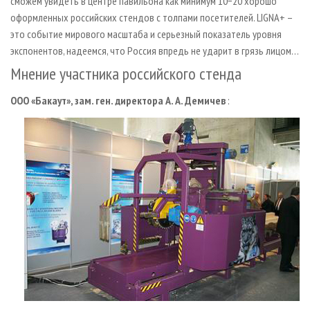
сможем увидеть в центре павильона как минимум 10−20 хорошо
оформленных российских стендов с толпами посетителей. LIGNA+ –
это событие мирового масштаба и серьезный показатель уровня
экспонентов, надеемся, что Россия впредь не ударит в грязь лицом…
Мнение участника российского стенда
ООО «Бакаут», зам. ген. директора А. А. Демичев
: