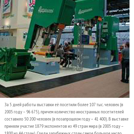
За 5 дней работы выставки её посетили более 107 тыс. человек (в
2005 году – 96 675), причем количество иностранных посетителей
составило 50 200 человек (в позапрошлом году – 41 400). В выставке
приняли участие 1879 экспонентов из 49 стран мира (в 2005 году –
1800 из 44 стран). Среди зарубежных стран самое большое число