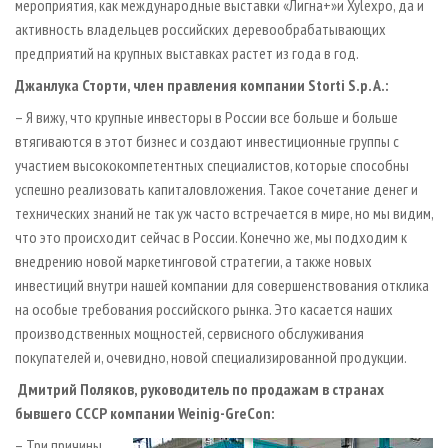
мероприятия, как международные выставки «Лигна+»и Xylexpo, да и
активность владельцев российских деревообрабатывающих
предприятий на крупных выставках растет из года в год.
Джанлука Сторти, член правления компании Storti S.p. A.:
– Я вижу, что крупные инвесторы в России все больше и больше
втягиваются в этот бизнес и создают инвестиционные группы с
участием высококомпетентных специалистов, которые способны
успешно реализовать капиталовложения. Такое сочетание денег и
технических знаний не так уж часто встречается в мире, но мы видим,
что это происходит сейчас в России. Конечно же, мы подходим к
внедрению новой маркетинговой стратегии, а также новых
инвестиций внутри нашей компании для совершенствования отклика
на особые требования российского рынка. Это касается наших
производственных мощностей, сервисного обслуживания
покупателей и, очевидно, новой специализированной продукции.
Дмитрий Поляков, руководитель по продажам в странах
бывшего СССР компании Weinig-GreCon:
– Три причины