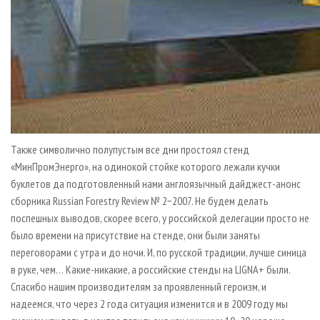
Также символично полупустым все дни простоял стенд
«МинПромЭнерго», на одинокой стойке которого лежали кучки
буклетов да подготовленный нами англоязычный дайджест-анонс
сборника Russian Forestry Review № 2−2007. Не будем делать
поспешных выводов, скорее всего, у российской делегации просто не
было времени на присутствие на стенде, они были заняты
переговорами с утра и до ночи. И, по русской традиции, лучше синица
в руке, чем… Какие-никакие, а российские стенды на LIGNA+ были.
Спасибо нашим производителям за проявленный героизм, и
надеемся, что через 2 года ситуация изменится и в 2009 году мы