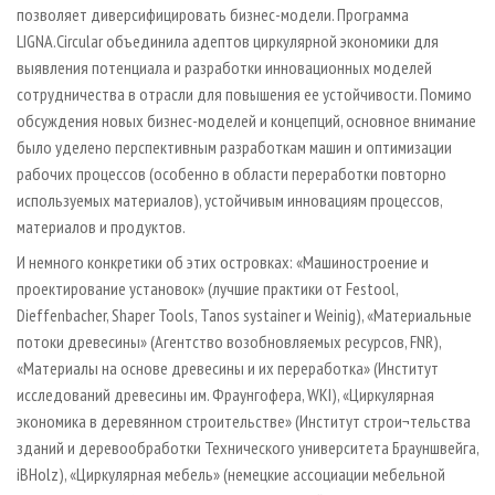
позволяет диверсифицировать бизнес-модели. Программа
LIGNA.Circular объединила адептов циркулярной экономики для
выявления потенциала и разработки инновационных моделей
сотрудничества в отрасли для повышения ее устойчивости. Помимо
обсуждения новых бизнес-моделей и концепций, основное внимание
было уделено перспективным разработкам машин и оптимизации
рабочих процессов (особенно в области переработки повторно
используемых материалов), устойчивым инновациям процессов,
материалов и продуктов.
И немного конкретики об этих островках: «Машиностроение и
проектирование установок» (лучшие практики от Festool,
Dieffenbacher, Shaper Tools, Tanos systainer и Weinig), «Материальные
потоки древесины» (Агентство возобновляемых ресурсов, FNR),
«Материалы на основе древесины и их переработка» (Институт
исследований древесины им. Фраунгофера, WKI), «Циркулярная
экономика в деревянном строительстве» (Институт строи¬тельства
зданий и деревообработки Технического университета Брауншвейга,
iBHolz), «Циркулярная мебель» (немецкие ассоциации мебельной