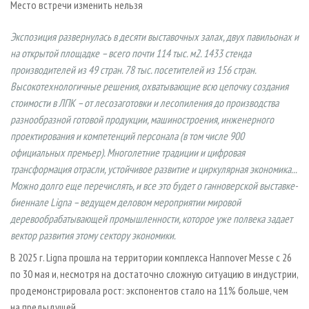
Место встречи изменить нельзя
СУШКА ДРЕВЕСИНЫ
ПЕРСОНЫ
КОНТАКТЫ
РЕКЛАМА
ПРОИЗВОДСТВО ДРЕВЕСНЫХ ПЛИТ
МОБИЛЬНЫЕ ВЫСТАВКИ
РЕКЛАМА НА САЙТЕ
Экспозиция развернулась в десяти выставочных залах, двух павильонах и
на открытой площадке – всего почти 114 тыс. м2. 1433 стенда
ДЕРЕВЯННОЕ ДОМОСТРОЕНИЕ
ОФИЦИАЛЬНЫЕ ДЕЛЕГАЦИИ
производителей из 49 стран. 78 тыс. посетителей из 156 стран.
ПРОИЗВОДСТВО МЕБЕЛИ
ПРИОРИТЕТНЫЕ ИНВЕСТПРОЕКТЫ
Высокотехнологичные решения, охватывающие всю цепочку создания
БИОЭНЕРГЕТИКА
RUSSIAN FORESTRY REVIEW
стоимости в ЛПК – от лесозаготовки и лесопиления до производства
разнообразной готовой продукции, машиностроения, инженерного
ЦБП
ГАЗЕТА ЛЕСПРОМФОРУМ
проектирования и компетенций персонала (в том числе 900
ИНСТРУМЕНТ И МАТЕРИАЛЫ
БИБЛИОТЕКА СПЕЦИАЛИСТА
официальных премьер). Многолетние традиции и цифровая
трансформация отрасли, устойчивое развитие и циркулярная экономика...
Можно долго еще перечислять, и все это будет о ганноверской выставке-
биеннале Ligna – ведущем деловом мероприятии мировой
деревообрабатывающей промышленности, которое уже полвека задает
вектор развития этому сектору экономики.
В 2025 г. Ligna прошла на территории комплекса Hannover Messe с 26
по 30 мая и, несмотря на достаточно сложную ситуацию в индустрии,
продемонстрировала рост: экспонентов стало на 11% больше, чем
на предыдущей.