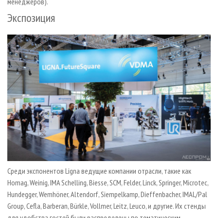
менеджеров).
Экспозиция
Среди экспонентов Ligna ведущие компании отрасли, такие как
Homag, Weinig, IMA Schelling, Biesse, SCM, Felder, Linck, Springer, Microtec,
Hundegger, Wemhöner, Altendorf, Siempelkamp, Dieffenbacher, IMAL/Pal
Group, Cefla, Barberan, Bürkle, Vollmer, Leitz, Leuco, и другие. Их стенды
для удобства гостей были распределены по тематическим