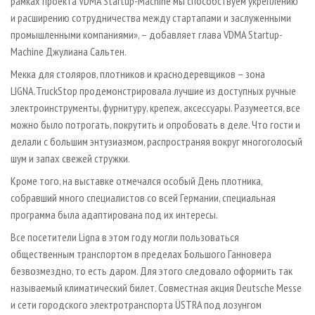
рамках проекта VDMA Startup-Machine мы способствуем укреплению
и расширению сотрудничества между стартапами и заслуженными
промышленными компаниями», – добавляет глава VDMA Startup-
Machine Джулиана Сальтен.
Мекка для столяров, плотников и краснодеревщиков – зона
LIGNA.TruckStop продемонстрировала лучшие из доступных ручные
электроинструменты, фурнитуру, крепеж, аксессуары. Разумеется, все
можно было потрогать, покрутить и опробовать в деле. Что гости и
делали с большим энтузиазмом, распространяя вокруг многоголосый
шум и запах свежей стружки.
Кроме того, на выставке отмечался особый День плотника,
собравший много специалистов со всей Германии, специальная
программа была адаптирована под их интересы.
Все посетители Ligna в этом году могли пользоваться
общественным транспортом в пределах Большого Ганновера
безвозмездно, то есть даром. Для этого следовало оформить так
называемый климатический билет. Совместная акция Deutsche Messe
и сети городского электротранспорта ÜSTRA под лозунгом