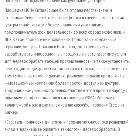
блоков с помощью «механических рук» манипуляторов.
Площадка LIGNA.FutureSquare была отдана перспективным
стартапам. Университеты, частные фонды и специальные стартап-
центры становятся все более значимыми участниками
предпринимательской деятельности во всех сферах экономики, и
ЛПК в этом процессе не исключение. 14 молодых компаний из
Германии, Австрии, Польши и Нидерландов, стремящиеся
разрабатывать инновационные продукты и нестандартные услуги
для деревообрабатывающей промышленности, а также установить
необходимые для развития контакты в отрасли, нашли себе место
там. «Зона стартапов отражает стремление отрасли предложить
инновационным компаниям более простой доступ к индустрии,
традиционному машиностроению. Участие в этом проекте наряду с
опытными профессионалами из ассоциации VDMA облегчает
талантливой молодежи налаживание связей», – говорит Стефани
Вагнер.
«Стартапы привносят динамизм и прорывную силу, внося решающий
вклад в дальнейшее развитие технологий деревообработки. В