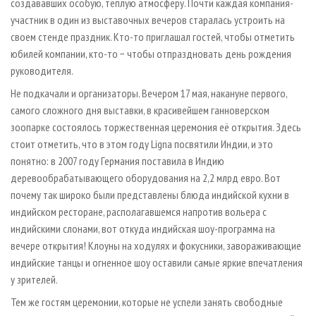
создававших особую, теплую атмосферу. Почти каждая компания-
участник в один из выставочных вечеров старалась устроить на
своем стенде праздник. Кто-то приглашал гостей, чтобы отметить
юбилей компании, кто-то − чтобы отпраздновать день рождения
руководителя.
Не подкачали и организаторы. Вечером 17 мая, накануне первого,
самого сложного дня выставки, в красивейшем ганноверском
зоопарке состоялось торжественная церемония её открытия. Здесь
стоит отметить, что в этом году Ligna посвятили Индии, и это
понятно: в 2007 году Германия поставила в Индию
деревообрабатывающего оборудования на 2,2 млрд евро. Вот
почему так широко были представлены блюда индийской кухни в
индийском ресторане, располагавшемся напротив вольера с
индийскими слонами, вот откуда индийская шоу-программа на
вечере открытия! Клоуны на ходулях и фокусники, завораживающие
индийские танцы и огненное шоу оставили самые яркие впечатления
у зрителей.
Тем же гостям церемонии, которые не успели занять свободные