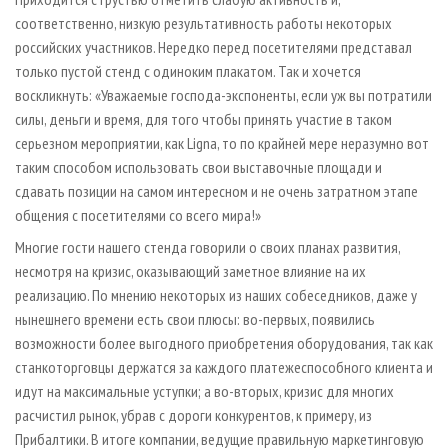
соответственно, низкую результативность работы некоторых
российских участников. Нередко перед посетителями представал
только пустой стенд с одиноким плакатом. Так и хочется
воскликнуть: «Уважаемые господа-экспоненты, если уж вы потратили
силы, деньги и время, для того чтобы принять участие в таком
серьезном мероприятии, как Ligna, то по крайней мере неразумно вот
таким способом использовать свои выставочные площади и
сдавать позиции на самом интересном и не очень затратном этапе
общения с посетителями со всего мира!»
Многие гости нашего стенда говорили о своих планах развития,
несмотря на кризис, оказывающий заметное влияние на их
реализацию. По мнению некоторых из наших собеседников, даже у
нынешнего времени есть свои плюсы: во-первых, появились
возможности более выгодного приобретения оборудования, так как
станкоторговцы держатся за каждого платежеспособного клиента и
идут на максимальные уступки; а во-вторых, кризис для многих
расчистил рынок, убрав с дороги конкурентов, к примеру, из
Прибалтики. В итоге компании, ведущие правильную маркетинговую