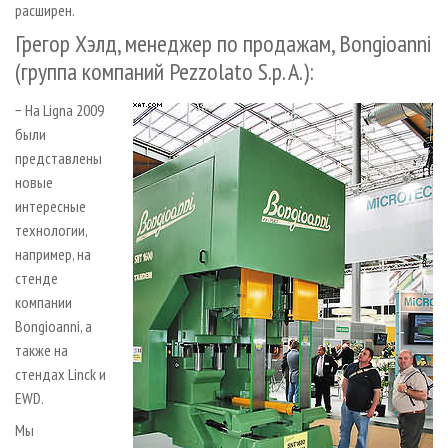
расширен.
Грегор Хэлд, менеджер по продажам, Bongioanni
(группа компаний Pezzolato S.p. A.):
− На Ligna 2009
были
представлены
новые
интересные
технологии,
например, на
стенде
компании
Bongioanni, а
также на
стендах Linck и
EWD.
Мы