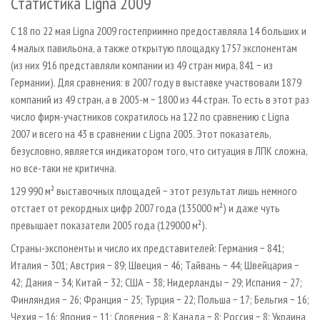
Статистика Ligna 2009
С 18 по 22 мая Ligna 2009 гостеприимно предоставляла 14 больших и
4 малых павильона, а также открытую площадку 1757 экспонентам
(из них 916 представляли компании из 49 стран мира, 841 − из
Германии). Для сравнения: в 2007 году в выставке участвовали 1879
компаний из 49 стран, а в 2005-м − 1800 из 44 стран. То есть в этот раз
число фирм-участников сократилось на 122 по сравнению с Ligna
2007 и всего на 43 в сравнении с Ligna 2005. Этот показатель,
безусловно, является индикатором того, что ситуация в ЛПК сложна,
но все-таки не критична.
129 990 м² выставочных площадей − этот результат лишь немного
отстает от рекордных цифр 2007 года (135000 м²) и даже чуть
превышает показатели 2005 года (129000 м²).
Страны-экспоненты и число их представителей: Германия − 841;
Италия − 301; Австрия − 89; Швеция − 46; Тайвань − 44; Швейцария −
42; Дания − 34; Китай − 32; США − 38; Нидерланды − 29; Испания − 27;
Финляндия − 26; Франция − 25; Турция − 22; Польша − 17; Бельгия − 16;
Чехия − 16; Япония − 11; Словения − 8; Канада − 8; Россия − 8; Украина