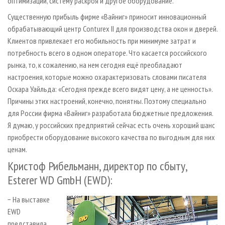
оптимизации, систему раскроя и другое оборудование.
Существенную прибыль фирме «Вайниг» приносит инновационный
обрабатывающий центр Conturex II для производства окон и дверей.
Клиентов привлекает его мобильность при минимуме затрат и
потребность всего в одном операторе. Что касается российского
рынка, то, к сожалению, на нем сегодня ещё преобладают
настроения, которые можно охарактеризовать словами писателя
Оскара Уайльда: «Сегодня прежде всего видят цену, а не ценность».
Причины этих настроений, конечно, понятны. Поэтому специально
для России фирма «Вайниг» разработала бюджетные предложения.
Я думаю, у российских предприятий сейчас есть очень хороший шанс
приобрести оборудование высокого качества по выгодным для них
ценам.
Кристоф Рибельманн, директор по сбыту,
Esterer WD GmbH (EWD):
− На выставке
EWD
представила