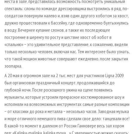
места в зале, представилась возможность посмотреть уникальный
спектакль: слоны по команде дрессировщика выстроились в ряд, по-
солдатски повернули налево и, взяв один другого хоботом за хвост,
дружно прошествовали к бассейну, где одновременно бултыхнулись
в воду. Вечернее купание слонов, а также их последующее
построение в шеренгу по росту и шествие хвост об хобот в
«спальню» − это удивительное представление, к сожалению, видели
только несколько человек, включая нас. Тем интереснее было узнать,
что такой моцион животные совершают ежедневно, после закрытия
зоопарка.
А 20 мая в огромном зале на 2 тыс. мест для участников Ligna 2009
был организован праздничный концерт, продолжавшийся до
глубокой ночи. После роскошного ужина на сцене появились
музыканты, которые устроили прекрасное костюмированное шоу и
исполняли на всевозможных инструментах самые разные композиции
− от классики до рока и металла − несколько часов. Заводная музыка
и море отличного немецкого пива сделали свое дело: танцевали все!
В какой-то момент в далеком от России Ганновере весь зал хором
пел: «Kalinka-malinka, kalinka moya…» С уверенностью можно сказать: