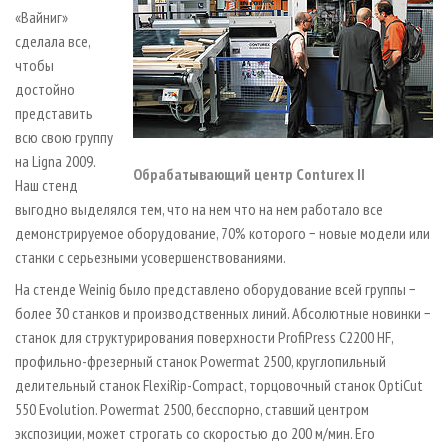
«Вайниг»
сделала все,
чтобы
достойно
представить
всю свою группу
на Ligna 2009.
Обрабатывающий центр Conturex II
Наш стенд
выгодно выделялся тем, что на нем что на нем работало все
демонстрируемое оборудование, 70% которого − новые модели или
станки с серьезными усовершенствованиями.
На стенде Weinig было представлено оборудование всей группы −
более 30 станков и производственных линий. Абсолютные новинки −
станок для структурирования поверхности ProfiPress С2200 HF,
профильно-фрезерный станок Powermat 2500, круглопильный
делительный станок FlexiRip-Compact, торцовочный станок OptiCut
550 Evolution. Powermat 2500, бесспорно, ставший центром
экспозиции, может строгать со скоростью до 200 м/мин. Его