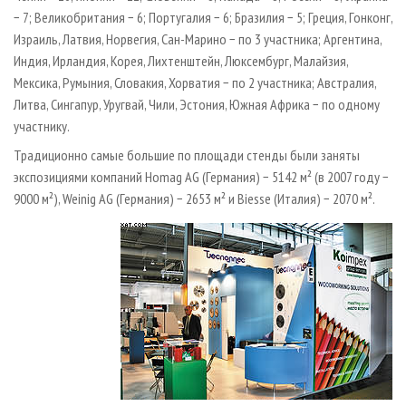
− 7; Великобритания − 6; Португалия − 6; Бразилия − 5; Греция, Гонконг,
Израиль, Латвия, Норвегия, Сан-Марино − по 3 участника; Аргентина,
Индия, Ирландия, Корея, Лихтенштейн, Люксембург, Малайзия,
Мексика, Румыния, Словакия, Хорватия − по 2 участника; Австралия,
Литва, Сингапур, Уругвай, Чили, Эстония, Южная Африка − по одному
участнику.
Традиционно самые большие по площади стенды были заняты
экспозициями компаний Homag AG (Германия) − 5142 м² (в 2007 году −
9000 м²), Weinig AG (Германия) − 2653 м² и Biesse (Италия) − 2070 м².