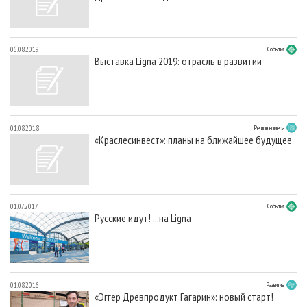
06.08.2019
События
Выставка Ligna 2019: отрасль в развитии
01.08.2018
Регион номера
«Краслесинвест»: планы на ближайшее будущее
01.07.2017
События
Русские идут! ...на Ligna
01.08.2016
Развитие
«Эггер Древпродукт Гагарин»: новый старт!