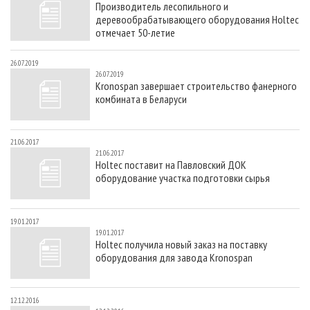
Производитель лесопильного и
СУШКА ДРЕВЕСИНЫ
ПЕРСОНЫ
КОНТАКТЫ
РЕКЛАМА
деревообрабатывающего оборудования Holtec
ПРОИЗВОДСТВО ДРЕВЕСНЫХ ПЛИТ
МОБИЛЬНЫЕ ВЫСТАВКИ
отмечает 50-летие
РЕКЛАМА НА САЙТЕ
ДЕРЕВЯННОЕ ДОМОСТРОЕНИЕ
ОФИЦИАЛЬНЫЕ ДЕЛЕГАЦИИ
26.07.2019
26.07.2019
ПРОИЗВОДСТВО МЕБЕЛИ
ПРИОРИТЕТНЫЕ ИНВЕСТПРОЕКТЫ
Kronospan завершает строительство фанерного
комбината в Беларуси
БИОЭНЕРГЕТИКА
RUSSIAN FORESTRY REVIEW
ЦБП
ГАЗЕТА ЛЕСПРОМФОРУМ
21.06.2017
ИНСТРУМЕНТ И МАТЕРИАЛЫ
БИБЛИОТЕКА СПЕЦИАЛИСТА
21.06.2017
Holtec поставит на Павловский ДОК
оборудование участка подготовки сырья
19.01.2017
19.01.2017
Holtec получила новый заказ на поставку
оборудования для завода Kronospan
12.12.2016