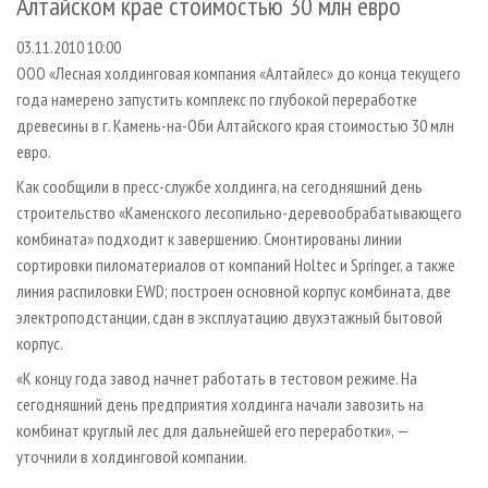
Алтайском крае стоимостью 30 млн евро
СУШКА ДРЕВЕСИНЫ
ПЕРСОНЫ
КОНТАКТЫ
РЕКЛАМА
03.11.2010 10:00
ПРОИЗВОДСТВО ДРЕВЕСНЫХ ПЛИТ
МОБИЛЬНЫЕ ВЫСТАВКИ
РЕКЛАМА НА САЙТЕ
ООО «Лесная холдинговая компания «Алтайлес» до конца текущего
ДЕРЕВЯННОЕ ДОМОСТРОЕНИЕ
ОФИЦИАЛЬНЫЕ ДЕЛЕГАЦИИ
года намерено запустить комплекс по глубокой переработке
ПРОИЗВОДСТВО МЕБЕЛИ
ПРИОРИТЕТНЫЕ ИНВЕСТПРОЕКТЫ
древесины в г. Камень-на-Оби Алтайского края стоимостью 30 млн
евро.
БИОЭНЕРГЕТИКА
RUSSIAN FORESTRY REVIEW
Как сообщили в пресс-службе холдинга, на сегодняшний день
ЦБП
ГАЗЕТА ЛЕСПРОМФОРУМ
строительство «Каменского лесопильно-деревообрабатывающего
ИНСТРУМЕНТ И МАТЕРИАЛЫ
БИБЛИОТЕКА СПЕЦИАЛИСТА
комбината» подходит к завершению. Смонтированы линии
сортировки пиломатериалов от компаний Holtec и Springer, а также
линия распиловки EWD; построен основной корпус комбината, две
электроподстанции, сдан в эксплуатацию двухэтажный бытовой
корпус.
«К концу года завод начнет работать в тестовом режиме. На
сегодняшний день предприятия холдинга начали завозить на
комбинат круглый лес для дальнейшей его переработки», —
уточнили в холдинговой компании.