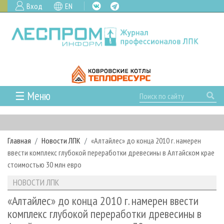
Вход
EN
☰ Меню
ГЛАВНАЯ
РУБРИКИ И ТЕМЫ
Главная
Новости ЛПК
«Алтайлес» до конца 2010 г. намерен
РУБРИКИ ЖУРНАЛА
НОВОСТИ
ввести комплекс глубокой переработки древесины в Алтайском крае
ЛЕСНОЕ ХОЗЯЙСТВО
КАЛЕНДАРЬ СОБЫТИЙ
стоимостью 30 млн евро
ПРОЕКТЫ ЛПИ
ЛЕСОЗАГОТОВКА
НОВОСТИ ЛПК
АНАЛИТИКА
НОВОСТИ ЛПК
АРХИВ
ЛЕСОПИЛЕНИЕ
НОВОСТИ ЖУРНАЛА
ПРЕДПРИЯТИЯ ЛПК
АРХИВ ЖУРНАЛОВ
«Алтайлес» до конца 2010 г. намерен ввести
О ЖУРНАЛЕ
комплекс глубокой переработки древесины в
ДЕРЕВООБРАБОТКА
НОВОСТИ КОМПАНИЙ
ЛЕСНЫЕ РЕГИОНЫ РОССИИ
СТАТЬИ
ПОДПИСКА
РЕКЛАМОДАТЕЛЯМ