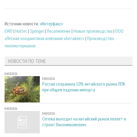
Источник новости:
«Интерфакс»
EWD
|
Holtec
|
Springer
|
Лесопиление
|
Новые производства
|
ООО
«Лесная холдинговая компания «Алтайлес»
|
Производство
пиломатериалов
НОВОСТИ ПО ТЕМЕ
04.08.2026
04.08.2026
Россия сохранила 10% китайского рынка ЛПК
при общем падении импорта
04.08.2026
04.08.2026
Сегежа выходит на китайский рынок пеллет и
строит биохимкомплекс