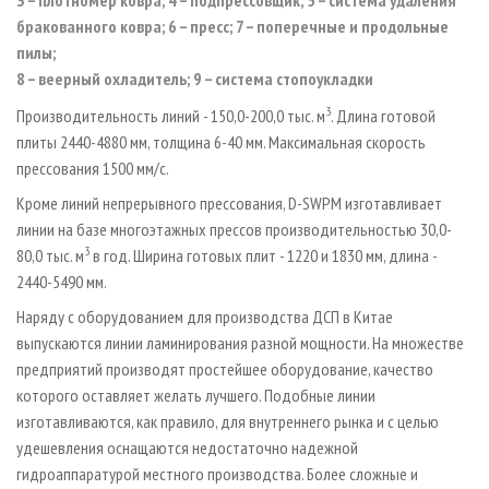
3 – плотномер ковра; 4 – подпрессовщик; 5 – система удаления
бракованного ковра; 6 – пресс; 7 – поперечные и продольные
пилы;
8 – веерный охладитель; 9 – система стопоукладки
3
Производительность линий - 150,0-200,0 тыс. м
. Длина готовой
плиты 2440-4880 мм, толщина 6-40 мм. Максимальная скорость
прессования 1500 мм/с.
Кроме линий непрерывного прессования, D-SWPM изготавливает
линии на базе многоэтажных прессов производительностью 30,0-
3
80,0 тыс. м
в год. Ширина готовых плит - 1220 и 1830 мм, длина -
2440-5490 мм.
Наряду с оборудованием для производства ДСП в Китае
выпускаются линии ламинирования разной мощности. На множестве
предприятий производят простейшее оборудование, качество
которого оставляет желать лучшего. Подобные линии
изготавливаются, как правило, для внутреннего рынка и с целью
удешевления оснащаются недостаточно надежной
гидроаппаратурой местного производства. Более сложные и