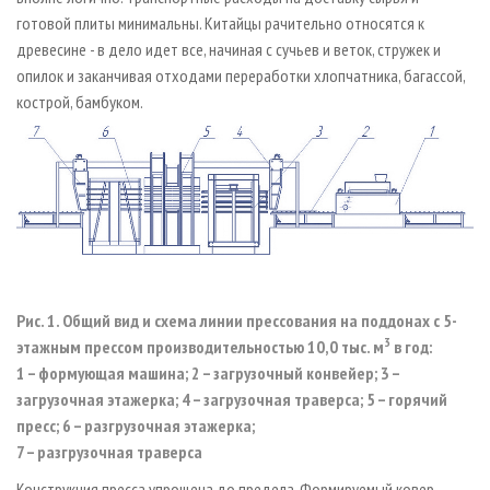
готовой плиты минимальны. Китайцы рачительно относятся к
древесине - в дело идет все, начиная с сучьев и веток, стружек и
опилок и заканчивая отходами переработки хлопчатника, багассой,
кострой, бамбуком.
Рис. 1. Общий вид и схема линии прессования на поддонах с 5-
3
этажным прессом производительностью 10,0 тыс. м
в год:
1 – формующая машина; 2 – загрузочный конвейер; 3 –
загрузочная этажерка; 4 – загрузочная траверса; 5 – горячий
пресс; 6 – разгрузочная этажерка;
7 – разгрузочная траверса
Конструкция пресса упрощена до предела. Формируемый ковер