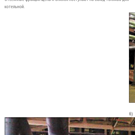
котельной.
б)