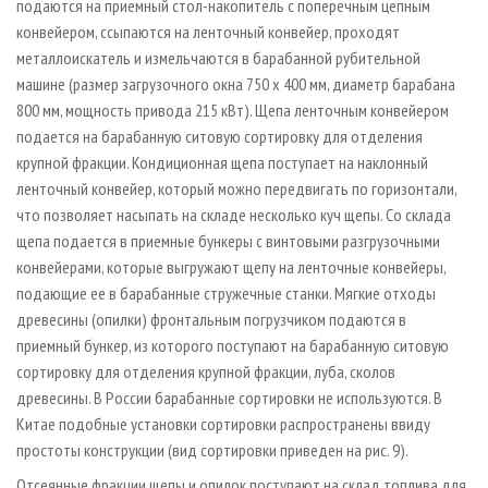
подаются на приемный стол-накопитель с поперечным цепным
конвейером, ссыпаются на ленточный конвейер, проходят
металлоискатель и измельчаются в барабанной рубительной
машине (размер загрузочного окна 750 х 400 мм, диаметр барабана
800 мм, мощность привода 215 кВт). Щепа ленточным конвейером
подается на барабанную ситовую сортировку для отделения
крупной фракции. Кондиционная щепа поступает на наклонный
ленточный конвейер, который можно передвигать по горизонтали,
что позволяет насыпать на складе несколько куч щепы. Со склада
щепа подается в приемные бункеры с винтовыми разгрузочными
конвейерами, которые выгружают щепу на ленточные конвейеры,
подающие ее в барабанные стружечные станки. Мягкие отходы
древесины (опилки) фронтальным погрузчиком подаются в
приемный бункер, из которого поступают на барабанную ситовую
сортировку для отделения крупной фракции, луба, сколов
древесины. В России барабанные сортировки не используются. В
Китае подобные установки сортировки распространены ввиду
простоты конструкции (вид сортировки приведен на рис. 9).
Отсеянные фракции щепы и опилок поступают на склад топлива для