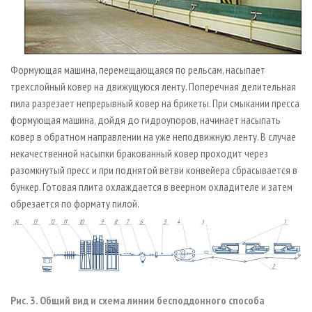
Формующая машина, перемещающаяся по рельсам, насыпает
трехслойный ковер на движущуюся ленту. Поперечная делительная
пила разрезает непрерывный ковер на брикеты. При смыкании пресса
формующая машина, дойдя до гидроупоров, начинает насыпать
ковер в обратном направлении на уже неподвижную ленту. В случае
некачественной насыпки бракованный ковер проходит через
разомкнутый пресс и при поднятой ветви конвейера сбрасывается в
бункер. Готовая плита охлаждается в веерном охладителе и затем
обрезается по формату пилой.
Рис. 3. Общий вид и схема линии бесподдонного способа