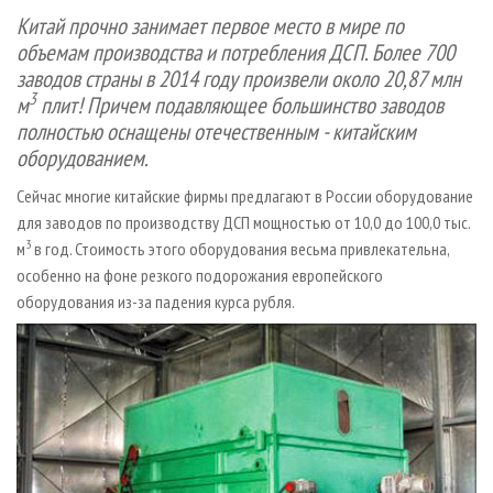
СУШКА ДРЕВЕСИНЫ
ПЕРСОНЫ
КОНТАКТЫ
РЕКЛАМА
Китай прочно занимает первое место в мире по
объемам производства и потребления ДСП. Более 700
ПРОИЗВОДСТВО ДРЕВЕСНЫХ ПЛИТ
МОБИЛЬНЫЕ ВЫСТАВКИ
РЕКЛАМА НА САЙТЕ
заводов страны в 2014 году произвели около 20,87 млн
ДЕРЕВЯННОЕ ДОМОСТРОЕНИЕ
ОФИЦИАЛЬНЫЕ ДЕЛЕГАЦИИ
3
м
плит! Причем подавляющее большинство заводов
ПРОИЗВОДСТВО МЕБЕЛИ
ПРИОРИТЕТНЫЕ ИНВЕСТПРОЕКТЫ
полностью оснащены отечественным - китайским
оборудованием.
БИОЭНЕРГЕТИКА
RUSSIAN FORESTRY REVIEW
ЦБП
Сейчас многие китайские фирмы предлагают в России оборудование
ГАЗЕТА ЛЕСПРОМФОРУМ
для заводов по производству ДСП мощностью от 10,0 до 100,0 тыс.
ИНСТРУМЕНТ И МАТЕРИАЛЫ
БИБЛИОТЕКА СПЕЦИАЛИСТА
3
м
в год. Стоимость этого оборудования весьма привлекательна,
особенно на фоне резкого подорожания европейского
оборудования из-за падения курса рубля.