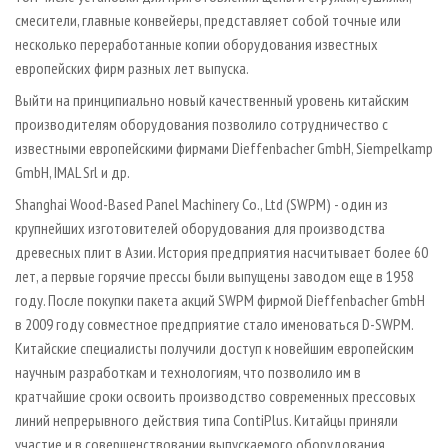
смесители, главные конвейеры, представляет собой точные или
несколько переработанные копии оборудования известных
европейских фирм разных лет выпуска.
Выйти на принципиально новый качественный уровень китайским
производителям оборудования позволило сотрудничество с
известными европейскими фирмами Dieffenbacher GmbH, Siempelkamp
GmbH, IMAL Srl и др.
Shanghai Wood-Based Panel Machinery Co., Ltd (SWPM) - один из
крупнейших изготовителей оборудования для производства
древесных плит в Азии. История предприятия насчитывает более 60
лет, а первые горячие прессы были выпущены заводом еще в 1958
году. После покупки пакета акций SWPM фирмой Dieffenbacher GmbH
в 2009 году совместное предприятие стало именоваться D-SWPM.
Китайские специалисты получили доступ к новейшим европейским
научным разработкам и технологиям, что позволило им в
кратчайшие сроки освоить производство современных прессовых
линий непрерывного действия типа ContiPlus. Китайцы приняли
участие и в совершенствовании выпускаемого оборудования,