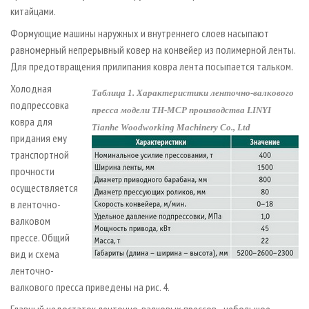
китайцами.
Формующие машины наружных и внутреннего слоев насыпают
равномерный непрерывный ковер на конвейер из полимерной ленты.
Для предотвращения прилипания ковра лента посыпается тальком.
Холодная
Таблица 1. Характеристики ленточно-валкового
подпрессовка
пресса модели TH-MCP производства LINYI
ковра для
Tianhe Woodworking Machinery Cо., Ltd
придания ему
транспортной
прочности
осуществляется
в ленточно-
валковом
прессе. Общий
вид и схема
ленточно-
валкового пресса приведены на рис. 4.