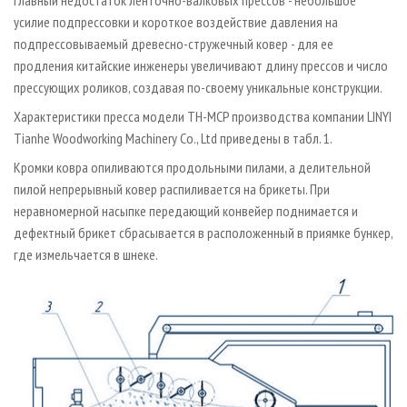
Главный недостаток ленточно-валковых прессов - небольшое
усилие подпрессовки и короткое воздействие давления на
подпрессовываемый древесно-стружечный ковер - для ее
продления китайские инженеры увеличивают длину прессов и число
прессующих роликов, создавая по-своему уникальные конструкции.
Характеристики пресса модели TH-MCP производства компании LINYI
Tianhe Woodworking Machinery Cо., Ltd приведены в табл. 1.
Кромки ковра опиливаются продольными пилами, а делительной
пилой непрерывный ковер распиливается на брикеты. При
неравномерной насыпке передающий конвейер поднимается и
дефектный брикет сбрасывается в расположенный в приямке бункер,
где измельчается в шнеке.