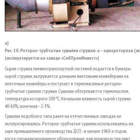
а)
Рис. 10. Роторно-трубчатые сушилки стружки: а – однороторная (э
(эксплуатируется на заводе «СибПромИнвест»)
Сырая стружка пневмотранспортной системой подается в бункеры
сырой стружки, выгружается донными винтовыми конвейерами на
ленточные конвейеры и поступает в термомасляные роторно-
трубчатые сушилки стружки. Сушилки обогреваются термомаслом,
о
температура которого 200
С. Начальная влажность сырой стружки
40-60%, конечная - 2-3%.
Сушилки подобного типа ранее на отечественных заводах не
эксплуатировались. Роторно-трубчатые сушилки использовались на
заре промышленного производства ДСП - в начале 1960-х годов,
когда специализированное оборудование для производства плит