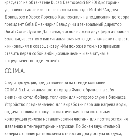
красуется на обтекателе Ducati Desmosedici GP 2018, которыми
управляют самые известные пилоты команды MotoGP Андреа
Довицьозо и Хорхе Лоренцо. Как пояснили на подписании договора
президент Cefla Джанмария Бальдуччи и генеральный директор
Ducati Corse Луиджи Даллинья, в основе союза двух фирм из района
Болоньи, известного как «итальянская мото-долина», лежит страсть
к инновациям и совершенству: «Мы похожи в том, что привыкли
ставить перед собой амбициозные цели – и значит, наше
сотрудничество ждет успех!».
CO.IM.A.
Среди продукции, представленной на стенде компании
CO.IM.A. S.r.l. из итальянского города Фано, обращал на себя
внимание котел-бойлер, топливом для которого служит биомасса.
Устройство предназначено для выработки пара или нагрева воды,
подача топлива в топку автоматическая. Горизонтальная
конструкция усилена металлическими листами для противостояния
давлению и температурным нагрузкам. По бокам внушительной
камеры сгорания расположены отверстия для доступа воздуха,