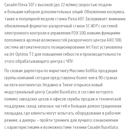
Casadei Flexa 507 с высокой (до 22 м/мин) скоростью подачи
и большим набором дополнительных опций. Обновления коснулись
также и популярной модели станка Flexa 607. Заслуживает внимания
обновленный форматно-раскроечный станок SC 40 P с системой
электронного контроля и управления FOX 100, новыми функциями
пополнился арсенал возможностей раскроечного центра AXO 300,
система автоматического позиционирования Jet Fast установлена
на Jet Optima T5 для повышения гибкости и производительности
этого обрабатывающего центра с ЧПУ.
По словам директора по маркетингу Массимо Бобба, продукция
группы компаний сегодня представлена более чем в 90 странах
на пяти континентах. Недавно в Тиене открылся новый
индустриальный центр Casadei Busellato, в составе которого,
помимо заводских цехов и офисов службы продаж и технической
поддержки, склад запасных частей и большая демонстрационная
площадка, где клиенты могут испытать оборудование в рабочем
режиме, а дилеры – пройти тренинги для лучшего ознакомления
с характеристиками и возможностями техники Casadei Busellato.