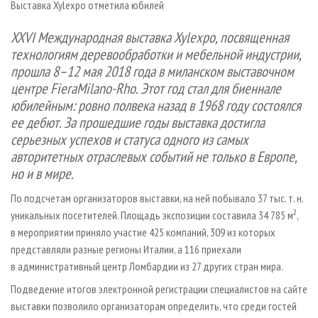
Выставка Xylexpo отметила юбилей
СУШКА ДРЕВЕСИНЫ
ПЕРСОНЫ
КОНТАКТЫ
РЕКЛАМА
ПРОИЗВОДСТВО ДРЕВЕСНЫХ ПЛИТ
МОБИЛЬНЫЕ ВЫСТАВКИ
XXVI Международная выставка Xylexpo, посвященная
РЕКЛАМА НА САЙТЕ
технологиям деревообработки и мебельной индустрии,
ДЕРЕВЯННОЕ ДОМОСТРОЕНИЕ
ОФИЦИАЛЬНЫЕ ДЕЛЕГАЦИИ
прошла 8–12 мая 2018 года в миланском выставочном
ПРОИЗВОДСТВО МЕБЕЛИ
ПРИОРИТЕТНЫЕ ИНВЕСТПРОЕКТЫ
центре FieraMilano-Rho. Этот год стал для биеннале
БИОЭНЕРГЕТИКА
юбилейным: ровно полвека назад в 1968 году состоялся
RUSSIAN FORESTRY REVIEW
ее дебют. За прошедшие годы выставка достигла
ЦБП
ГАЗЕТА ЛЕСПРОМФОРУМ
серьезных успехов и статуса одного из самых
ИНСТРУМЕНТ И МАТЕРИАЛЫ
БИБЛИОТЕКА СПЕЦИАЛИСТА
авторитетных отраслевых событий не только в Европе,
но и в мире.
По подсчетам организаторов выставки, на ней побывало 37 тыс. т. н.
2
уникальных посетителей. Площадь экспозиции составила 34 785 м
,
в мероприятии приняло участие 425 компаний, 309 из которых
представляли разные регионы Италии, а 116 приехали
в административный центр Ломбардии из 27 других стран мира.
Подведение итогов электронной регистрации специалистов на сайте
выставки позволило организаторам определить, что среди гостей