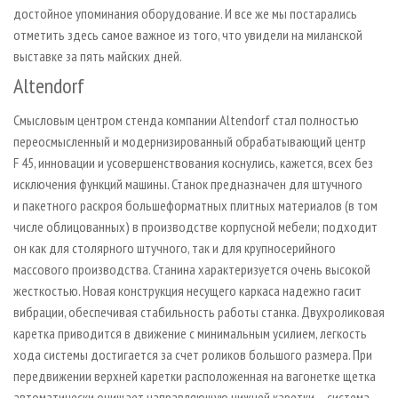
достойное упоминания оборудование. И все же мы постарались
отметить здесь самое важное из того, что увидели на миланской
выставке за пять майских дней.
Altendorf
Смысловым центром стенда компании Altendorf стал полностью
переосмысленный и модернизированный обрабатывающий центр
F 45, инновации и усовершенствования коснулись, кажется, всех без
исключения функций машины. Станок предназначен для штучного
и пакетного раскроя большеформатных плитных материалов (в том
числе облицованных) в производстве корпусной мебели; подходит
он как для столярного штучного, так и для крупносерийного
массового производства. Станина характеризуется очень высокой
жесткостью. Новая конструкция несущего каркаса надежно гасит
вибрации, обеспечивая стабильность работы станка. Двухроликовая
каретка приводится в движение с минимальным усилием, легкость
хода системы достигается за счет роликов большого размера. При
передвижении верхней каретки расположенная на вагонетке щетка
автоматически очищает направляющую нижней каретки – система