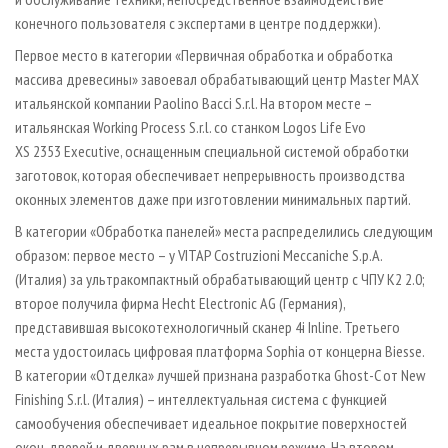
конечного пользователя с экспертами в центре поддержки).
Первое место в категории «Первичная обработка и обработка
массива древесины» завоевал обрабатывающий центр Master MAX
итальянской компании Paolino Bacci S.r.l. На втором месте –
итальянская Working Process S.r.l. со станком Logos Life Evo
XS 2353 Executive, оснащенным специальной системой обработки
заготовок, которая обеспечивает непрерывность производства
оконных элементов даже при изготовлении минимальных партий.
В категории «Обработка панелей» места распределились следующим
образом: первое место – у VITAP Costruzioni Meccaniche S.p.A.
(Италия) за ультракомпактный обрабатывающий центр с ЧПУ K2 2.0;
второе получила фирма Hecht Electronic AG (Германия),
представившая высокотехнологичный сканер 4i Inline. Третьего
места удостоилась цифровая платформа Sophia от концерна Biesse.
В категории «Отделка» лучшей признана разработка Ghost-C от New
Finishing S.r.l. (Италия) – интеллектуальная система с функцией
самообучения обеспечивает идеальное покрытие поверхностей
окон, дверей и дверных рам в непрерывном режиме. На втором