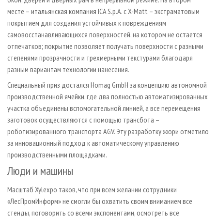
месте – итальянская компания ICA S.p.A. с X-Matt – экстраматовым
покрытием для создания устойчивых к повреждениям
самовосстанавливающихся поверхностей, на котором не остается
отпечатков; покрытие позволяет получать поверхности с разными
степенями прозрачности и трехмерными текстурами благодаря
разным вариантам технологии нанесения.
Специальный приз достался Homag GmbH за концепцию автономной
производственной ячейки, где два полностью автоматизированных
участка объединены вспомогательной линией, а все перемещения
заготовок осуществляются с помощью трансбота –
роботизированного транспорта AGV. Эту разработку жюри отметило
за инновационный подход к автоматическому управлению
производственными площадками.
Люди и машины
Масштаб Xylexpo таков, что при всем желании сотрудники
«ЛесПромИнформ» не смогли бы охватить своим вниманием все
стенды, поговорить со всеми экспонентами, осмотреть все