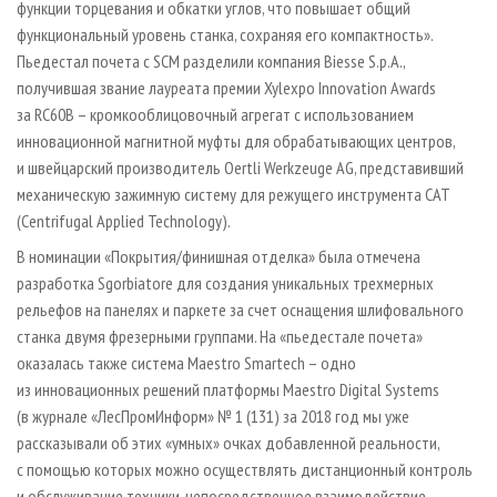
функции торцевания и обкатки углов, что повышает общий
функциональный уровень станка, сохраняя его компактность».
Пьедестал почета с SCM разделили компания Biesse S.p.A.,
получившая звание лауреата премии Xylexpo Innovation Awards
за RC60B – кромкооблицовочный агрегат с использованием
инновационной магнитной муфты для обрабатывающих центров,
и швейцарский производитель Oertli Werkzeuge AG, представивший
механическую зажимную систему для режущего инструмента CAT
(Centrifugal Applied Technology).
В номинации «Покрытия/финишная отделка» была отмечена
разработка Sgorbiatore для создания уникальных трехмерных
рельефов на панелях и паркете за счет оснащения шлифовального
станка двумя фрезерными группами. На «пьедестале почета»
оказалась также система Maestro Smartech – одно
из инновационных решений платформы Maestro Digital Systems
(в журнале «ЛесПромИнформ» № 1 (131) за 2018 год мы уже
рассказывали об этих «умных» очках добавленной реальности,
с помощью которых можно осуществлять дистанционный контроль
и обслуживание техники, непосредственное взаимодействие