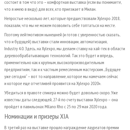
состоит в том что это – комфортная выставка (если вы понимаете,
что я имею в виду) для всех, кто приезжает в Милан.
Непростые несколько лет, которые предшествовали Xylexpo 2018,
показали, что мы не можем позволить себе топтаться на месте.
Поэтому лейтмотивом нынешней (и готов с уверенностью сказать,
что и будущей) выставки стали инновации, автоматизация,
Industry 4.0. Здесь, на Xylexpo, мы делаем ставку на хай-тек в области
деревообрабатывающих технологий. Так это будет и впредь,
применительно как к крупным, высокопроизводительным
предприятиям, так и к частным ремесленным мастерским. „Будущее
уже сегодня“ – вот то направление, которое мы намечаем сейчас
и которое еще отчетливей проявится на Xylexpo 2020».
Убедиться в правоте спикера можно будет довольно скоро. Уже
известны даты следующей, 27-й по счету выставки Xylexpo – она
пройдет в павильонах Milano Rho с 25 по 29 мая 2020 года.
Номинации и призеры XIA
В третий раз на выставке прошло награждение лауреатов премии