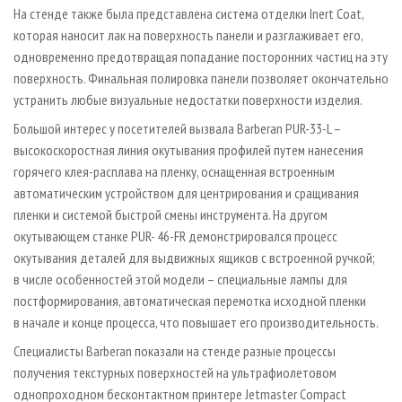
На стенде также была представлена система отделки Inert Coat,
которая наносит лак на поверхность панели и разглаживает его,
одновременно предотвращая попадание посторонних частиц на эту
поверхность. Финальная полировка панели позволяет окончательно
устранить любые визуальные недостатки поверхности изделия.
Большой интерес у посетителей вызвала Barberan PUR-33-L –
высокоскоростная линия окутывания профилей путем нанесения
горячего клея-расплава на пленку, оснащенная встроенным
автоматическим устройством для центрирования и сращивания
пленки и системой быстрой смены инструмента. На другом
окутывающем станке PUR- 46-FR демонстрировался процесс
окутывания деталей для выдвижных ящиков с встроенной ручкой;
в числе особенностей этой модели – специальные лампы для
постформирования, автоматическая перемотка исходной пленки
в начале и конце процесса, что повышает его производительность.
Специалисты Barberan показали на стенде разные процессы
получения текстурных поверхностей на ультрафиолетовом
однопроходном бесконтактном принтере Jetmaster Compact