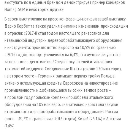
выступать под единым брендом демонстрирует пример концернов
Homag, SCM и некоторых других».
В своем выступление на пресс-конференции, открывавшей выставку,
Дарио Корбетта также уделил внимание изменениям, происходящим
в отрасли: «2017-й стал годом настоящего ренессанса для
итальянской индустрии деревообрабатывающего оборудования
и инструмента: производство выросло на 10,5% по сравнению
с 2016 годом, экспорт увеличился на 6,4%, это лучшие результаты
за последнее десятилетие! Среди покупателей итальянских
технологий лидируют Соединенные Штаты (около 170 млн евро),
на втором месте – Германия, замыкает первую тройку Польша,
активно использующая кредиты Евросоюза на инвестирование
промышленности и добивающаяся высоких темпов роста –
в прошлом году польские компании приобрели итальянского
оборудования на 105 млн евро. Значительно нарастили закупки
итальянского деревообрабатывающего оборудования Россия
(рост – 49,7% в сравнении с 2016 годом), Китай (25,1%) и Австрия
(14%).