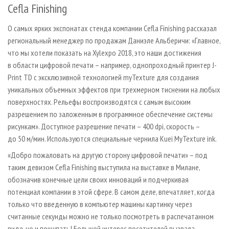
Cefla Finishing
О самых ярких экспонатах стенда компании Cefla Finishing рассказал
региональный менеджер по продажам Даниэле Альберичи: «Главное,
что мы хотели показать на Xylexpo 2018, это наши достижения
в области цифровой печати – например, однопроходный принтер J-
Print TD с эксклюзивной технологией myTexture для создания
уникальных объемных эффектов при трехмерном тиснении на любых
поверхностях. Рельефы воспроизводятся с самым высоким
разрешением по заложенным в программное обеспечение системы
рисункам». Доступное разрешение печати – 400 dpi, скорость –
до 50 м/мин. Используются специальные чернила Kuei MyTexture ink.
«Добро пожаловать на другую сторону цифровой печати» – под
таким девизом Cefla Finishing выступила на выставке в Милане,
обозначив конечные цели своих инноваций и подчеркивая
потенциал компании в этой сфере. В самом деле, впечатляет, когда
только что введенную в компьютер машины картинку через
считанные секунды можно не только посмотреть в распечатанном
виде, но и пощупать! Большой интерес посетителей вызвала