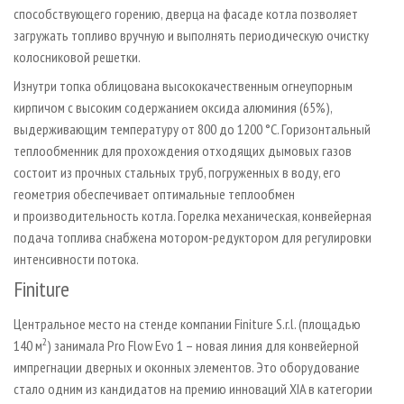
способствующего горению, дверца на фасаде котла позволяет
загружать топливо вручную и выполнять периодическую очистку
колосниковой решетки.
Изнутри топка облицована высококачественным огнеупорным
кирпичом с высоким содержанием оксида алюминия (65%),
выдерживающим температуру от 800 до 1200 °C. Горизонтальный
теплообменник для прохождения отходящих дымовых газов
состоит из прочных стальных труб, погруженных в воду, его
геометрия обеспечивает оптимальные теплообмен
и производительность котла. Горелка механическая, конвейерная
подача топлива снабжена мотором-редуктором для регулировки
интенсивности потока.
Finiture
Центральное место на стенде компании Finiture S.r.l. (площадью
2
140 м
) занимала Pro Flow Evo 1 – новая линия для конвейерной
импрегнации дверных и оконных элементов. Это оборудование
стало одним из кандидатов на премию инноваций XIA в категории