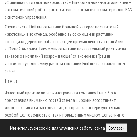
«Финишная отделка поверхностей». Еще одна новинка итальянцев –
автоматический робот-распылитель лакокрасочных материалов RAS
с системой управления.
Специалисты Finiture отметили большой интерес посетителей
к экспозиции их стенда, особенно высоко оценив растущий
потенциал деревообрабатывающей промышлености стран Азии
и Южной Америки. Также они отметили показательный рост числа
заказов от компаний возрождающейся экономики Греции
и позитивную динамику работы компании Finiture на итальянском
рынке.
Freud
Известный производитель инструмента компания Freud S.p.A
представила вниманию гостей стенда широкий ассортимент
дисковых пил для раскроя плит, которые характеризуются как
особой долговечностью, так и повышенным числом допустимых
переточек: оптимизация формы зубьев и увеличенная на 30%
Мы используем cookie для улучшения работы сайта
Согласен
толщина напаек гарантирует до 30 циклов заточек в течение срока
эксплуатации. Потребителю предлагаются пилы разнообразных