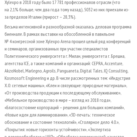
Xylexpo в 2018 году было 17 781 профессионалов отрасли (что
на 2,1% больше, чем два года тому назад), 5032 из них приехали из-
за пределов Италии (прирост – 28,3%).
Весьма интенсивной и разнообразной оказалась деловая программа
биеннале. В рамках выставки на обособленной в павильоне
№ 4 конгрессной зоне Xylexpo Arena прошел целый ряд конференций
и семинаров, организованных при участии специалистов
Политехнического университета г. Милан, университета г. Брешиа,
агентства ICE, а также компаний и организаций: CEPRA, Accenture,
AkzoNobel, Marlegno, Agroils, Panguaneta, Digital Tales, IQ Consulting,
Kosmosoft Engineering и др. В числе рассмотренных тем: «Индустрия
X.0: сетевые машины», «Клеи и связующие: природные материалы»,
«От производства продукции к последующему обслуживанию»,
«Мебельное производство в мире – взгляд из 2018 года»,
«Благосостояние корпораций – решения для больших компаний»,
«Новые идеи для ламинирования», «3D-печать: техническое
обоснование и состояние технологий», «Столярное дело 4.0.»,
«Покрытия: новые горизонты устойчивости», «Экспертиза
в деревообработке и ЦБП», «Обработка поверхностей: качество