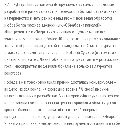
XIA – Xylexpo Innovation Awards, вручаемых за самые передовые
разработки в разных областях деревообработки. Претендовать
на первенство в четырех номинациях – «Первичная обработка
и обработка массива древесины», «Обработка панелей»,
«Инструменты» и «Покрытия/финишная отделка» могли все
участники. Было подано более 40 заявок, из них профессиональное
жюри отобрало самых достойных кандидатов. Список лауреатов
огласили во время гала-вечера – La Notte di Xylexpo (в этом году
он совпал по дате с Днем Победы и, что греха таить – российские
гости мероприятия поднимали бокалы не только за лауреатов
конкурса).
Победа аж в трех номинациях премии досталась концерну SCM –
видимо, не зря компания ежегодно тратит 7% своей выручки
на исследования и разработки. В категории «Инструменты» первое
место заняла комбинированная группа торцовки и обкатки углов
кромкооблицовочного станка minimax me 35, впервые
представленная на международном уровне на выставке Xylexpo.
Члены жюри оценили «возможности инструмента соединить в себе