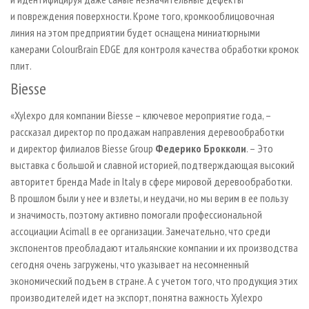
и повреждения поверхности. Кроме того, кромкооблицовочная
линия на этом предприятии будет оснащена миниатюрными
камерами ColourBrain EDGE для контроля качества обработки кромок
плит.
Biesse
«Xylexpo для компании Biesse – ключевое мероприятие года, –
рассказал директор по продажам направления деревообработки
и директор филиалов Biesse Group
Федерико Брокколи
. – Это
выставка с большой и славной историей, подтверждающая высокий
авторитет бренда Made in Italy в сфере мировой деревообработки.
В прошлом были у нее и взлеты, и неудачи, но мы верим в ее пользу
и значимость, поэтому активно помогали профессиональной
ассоциации Acimall в ее организации. Замечательно, что среди
экспонентов преобладают итальянские компании и их производства
сегодня очень загружены, что указывает на несомненный
экономический подъем в стране. А с учетом того, что продукция этих
производителей идет на экспорт, понятна важность Xylexpo