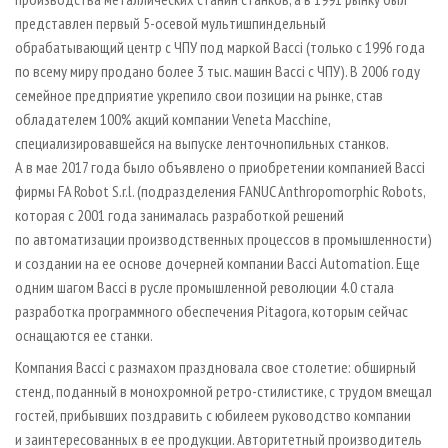
представлен первый 5-осевой мультишпиндельный
обрабатывающий центр с ЧПУ под маркой Bacci (только с 1996 года
по всему миру продано более 3 тыс. машин Bacci с ЧПУ). В 2006 году
семейное предприятие укрепило свои позиции на рынке, став
обладателем 100% акций компании Veneta Macchine,
специализировавшейся на выпуске ленточнопильных станков.
А в мае 2017 года было объявлено о приобретении компанией Bacci
фирмы FA Robot S.r.l. (подразделения FANUC Anthropomorphic Robots,
которая с 2001 года занималась разработкой решений
по автоматизации производственных процессов в промышленности)
и создании на ее основе дочерней компании Bacci Automation. Еще
одним шагом Bacci в русле промышленной революции 4.0 стала
разработка программного обеспечения Pitagora, которым сейчас
оснащаются ее станки.
Компания Bacci с размахом праздновала свое столетие: обширный
стенд, поданный в монохромной ретро-стилистике, с трудом вмещал
гостей, прибывших поздравить с юбилеем руководство компании
и заинтересованных в ее продукции. Авторитетный производитель