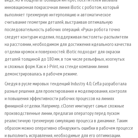
инновационная покрасочная линия iBotic с роботом, который
выполняет трехмерную интерполяцию и автоматическое
считывание геометрии деталей, выстраивая оптимальную
последовательность рабочих операций. «Рука» робота точно
следует контурам изделия, поддерживая пистолеты-распылители
на расстоянии, необходимом для достижения идеального качества
отделки кромок и поверхностей. iBotic подходит для окраски
деталей толщиной до 180 мм, в том числе рельефных, изогнутых
и сложных форм. Как и J-Print, на стенде компании линия
демонстрировалась в рабочем режиме.
Следуя в русле мировых тенденций Industry 4.0, Cefla разработала
разные решения для проектирования и моделирования, контроля
и повышения эффективности рабочих процессов на линиях
финишной отделки. Например, cCloner имитирует самые сложные
производственные линии, предлагая оператору перед пуском
реалистичную трехмерную симуляцию процесса в динамике. Таким
образом можно оперативно обнаружить ошибки в рабочем процессе
и выполнить исправления, необходимые для его оптимизации.