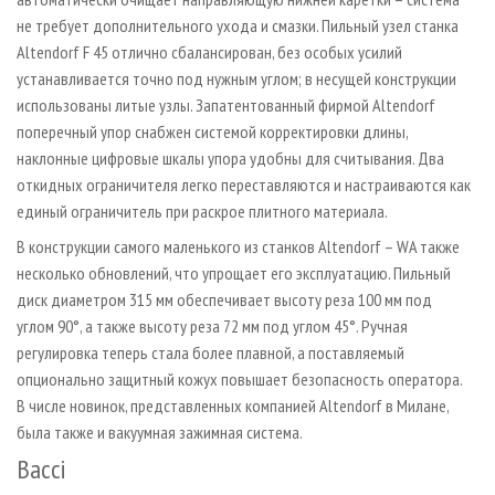
не требует дополнительного ухода и смазки. Пильный узел станка
Altendorf F 45 отлично сбалансирован, без особых усилий
устанавливается точно под нужным углом; в несущей конструкции
использованы литые узлы. Запатентованный фирмой Altendorf
поперечный упор снабжен системой корректировки длины,
наклонные цифровые шкалы упора удобны для считывания. Два
откидных ограничителя легко переставляются и настраиваются как
единый ограничитель при раскрое плитного материала.
В конструкции самого маленького из станков Altendorf – WA также
несколько обновлений, что упрощает его эксплуатацию. Пильный
диск диаметром 315 мм обеспечивает высоту реза 100 мм под
углом 90°, а также высоту реза 72 мм под углом 45°. Ручная
регулировка теперь стала более плавной, а поставляемый
опционально защитный кожух повышает безопасность оператора.
В числе новинок, представленных компанией Altendorf в Милане,
была также и вакуумная зажимная система.
Bacci