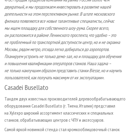
двукратный, и мы продолжаем инвестировать в развитие нашей
деятельности на этом перспективном рынке. В штате московского
филиала появляются все новые талантливые специалисты, сейчас
мы ищем площадку для собственного шоу-рума. Скорее всего,
он расположится в районе Ленинского проспекта, что удобно – это
не проблемный по транспортной доступности центр, но и не окраина
Москвы, рядом метро, отсюда легко добираться до аэропортов.
Планируем устроить не только демо-зал, но и площадку для обучения
и повышения квалификации операторов станков. Наша задача –
не только наилучшим образом представить станки Biesse, но и научить
пользователей, как получать максимум от их эксплуатации».
Casadei Busellato
Тандем двух известных производителей деревообрабатывающего
оборудования Casadei Busellato (г. Тиена, Италия) представил
на Xylexpo широкий ассортимент классических и специальных
станков, обрабатывающих центров с ЧПУ и аксессуаров.
Самой яркой новинкой стенда стал кромкооблицовочный станок