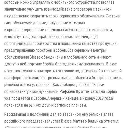
которым можно управлять с мобильного устройства, позволяет
значительно улучшить взаимодействие оператора с техникой
и существенно сократить сроки сервисного обслуживания. Система
самообучаемая: данные, полученные от машин
и проанализированные с помощью искусственного интеллекта,
используются для выработки полезных рекомендаций
по оптимизации производства и повышению качества продукции,
предотвращению простоев и сбоев. Все сервисные центры
обслуживания Biesse объединены в глобальную сеть и имеют
доступ к веб-порталу Sophia, благодаря чему специалисты Biesse
могут постоянно мониторить состояние подключенной к сервисной
платформе техники, быстро выявлять проблемы и быстро находить
решения для их устранения. Как сообщил директор Biesse
по маркетингу и коммуникациям
Рафаэль Пратти
, сегодня Sophia
уже продается в Европе, Америке и Канаде, а к концу 2018 года
появится и на рынках других регионов планеты.
Рассказывая о положении дел во вверенном ему регионе, глава
российского представительства Biesse
Маттео Вальика
отметил:
«Рост продаж продуктов компании на рынке России более чем