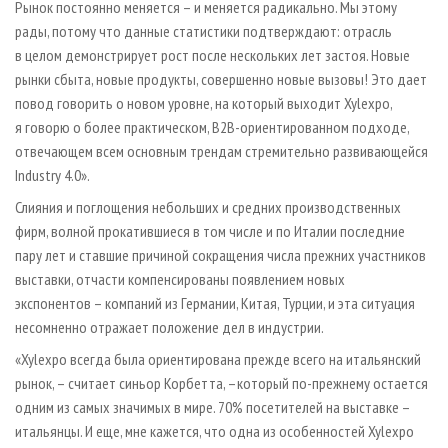
Рынок постоянно меняется – и меняется радикально. Мы этому
рады, потому что данные статистики подтверждают: отрасль
в целом демонстрирует рост после нескольких лет застоя. Новые
рынки сбыта, новые продукты, совершенно новые вызовы! Это дает
повод говорить о новом уровне, на который выходит Xylexpo,
я говорю о более практическом, B2B-ориентированном подходе,
отвечающем всем основным трендам стремительно развивающейся
Industry 4.0».
Слияния и поглощения небольших и средних производственных
фирм, волной прокатившиеся в том числе и по Италии последние
пару лет и ставшие причиной сокращения числа прежних участников
выставки, отчасти компенсированы появлением новых
экспонентов – компаний из Германии, Китая, Турции, и эта ситуация
несомненно отражает положение дел в индустрии.
«Xylexpo всегда была ориентирована прежде всего на итальянский
рынок, – считает синьор Корбетта, –который по-прежнему остается
одним из самых значимых в мире. 70% посетителей на выставке –
итальянцы. И еще, мне кажется, что одна из особенностей Xylexpo