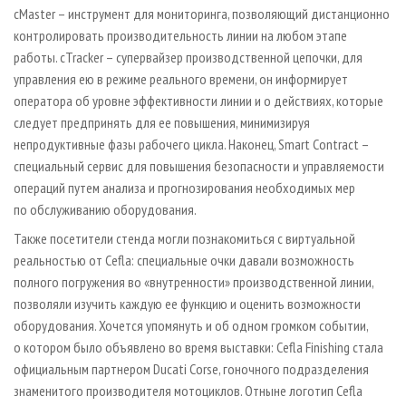
cMaster – инструмент для мониторинга, позволяющий дистанционно
контролировать производительность линии на любом этапе
работы. cTracker – супервайзер производственной цепочки, для
управления ею в режиме реального времени, он информирует
оператора об уровне эффективности линии и о действиях, которые
следует предпринять для ее повышения, минимизируя
непродуктивные фазы рабочего цикла. Наконец, Smart Contract –
специальный сервис для повышения безопасности и управляемости
операций путем анализа и прогнозирования необходимых мер
по обслуживанию оборудования.
Также посетители стенда могли познакомиться с виртуальной
реальностью от Cefla: специальные очки давали возможность
полного погружения во «внутренности» производственной линии,
позволяли изучить каждую ее функцию и оценить возможности
оборудования. Хочется упомянуть и об одном громком событии,
о котором было объявлено во время выставки: Cefla Finishing стала
официальным партнером Ducati Corse, гоночного подразделения
знаменитого производителя мотоциклов. Отныне логотип Cefla