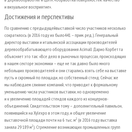
и визуальное восприятие».
Достижения и перспективы
По сравнению с предыдущейвыставкой число участников несколько
сократилось (в 2016 году их было441 – прим. ред.). Генеральный
директор выставки и итальянской ассоциации производителей
деревообрабатывающего оборудования Acimall Дарио Корбетта
объясняет это так: «Все дело в рыночных процессах, происходящих
в нашем секторе экономики – еще не так давно было много
небольших производителей и они старались взять себе на выставке
пусть и скромный по площади, но собственный стенд. Сейчас же
мы наблюдаем слияние компаний, что приводит к формальному
уменьшению числа участников выставки, но одновременно
и к увеличению площадей стендов каждого из концернов-
объединений. Свидетельством тому – дополнительный павильон,
появившийся на Xylexpo в этом году, и общее увеличение
2
выставочной площади почти на 6 тыс. м
(в 2016 году выставка
2
заняла 29 189 м
). Стремление возникающих промышленных групп