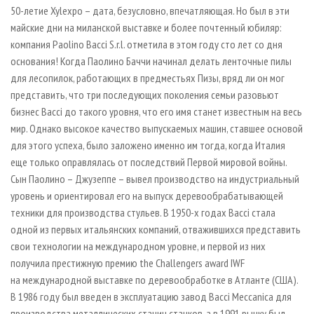
50-летие Xylexpo – дата, безусловно, впечатляющая. Но был в эти
майские дни на миланской выставке и более почтенный юбиляр:
компания Paolino Bacci S.r.l. отметила в этом году сто лет со дня
основания! Когда Паолино Баччи начинал делать ленточные пилы
для лесопилок, работающих в предместьях Пизы, вряд ли он мог
представить, что три последующих поколения семьи разовьют
бизнес Bacci до такого уровня, что его имя станет известным на весь
мир. Однако высокое качество выпускаемых машин, ставшее основой
для этого успеха, было заложено именно им тогда, когда Италия
еще только оправлялась от последствий Первой мировой войны.
Сын Паолино – Джузеппе – вывел производство на индустриальный
уровень и ориентировал его на выпуск деревообрабатывающей
техники для производства стульев. В 1950-х годах Bacci стала
одной из первых итальянских компаний, отважившихся представить
свои технологии на международном уровне, и первой из них
получила престижную премию the Challengers award IWF
на международной выставке по деревообработке в Атланте (США).
В 1986 году был введен в эксплуатацию завод Bacci Meccanica для
производства металлических станин станков, а в 1991 рынку был