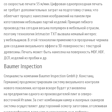
со скоростью печати 55 м/мин. Цифровая однопроходная печать
не требует дополнительных затрат на подготовку станка, что
облегчает процесс нанесения изображений на панели при
изготовлении небольших партий изделий. Принцип гибкого
производства сегодня весьма популярен в мебельной отрасли,
поэтому технология Jetmaster TXT вызвала немалый интерес
у мебельщиков. В этой технологии применяются прозрачные чернила
для создания визуального эффекта 3D-поверхности с текстурой
древесины. Печать может быть нанесена на поверхность MDF, HDF,
ДСП, изделий из пробки и др.
Baumer Inspection
Специалисты компании Baumer Inspection GmbH (г. Констанц,
Германия) продемонстрировали систему визуального контроля
нового поколения, которая вскоре будет установлена
на предприятии одного из производителей плит в северо-
восточной Италии. За счет комбинации камер и лазерных сканеров
система осуществляет двусторонний осмотр заготовки, отслеживая
и идентифицируя даже самые незначительные дефекты