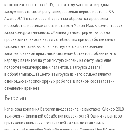
многоосевых центров с ЧПУ, в этом году Bacci подтвердила
заслуженность своей репутации, завоевав первое место на XIA
Awards 2018 в категории «Первичная обработка древесины
и обработка массива» с новым станком Master Max. В комментариях
жюри конкурса значилось: «Машина демонстрирует высокую
производительность наряду с гибкостью при обработке самых
сложных деталей, включая изогнутые, с использованием
запатентованной прижимной системы». Остается добавить, что
наряду с патентом на упомянутую систему на счету Bacci еще
полсотни международных патентов, а загрузка деталей
в обрабатывающий центр и выгрузка из него осуществляется
с помощью антропоморфных роботов. В полном соответствии
с веяниями времени.
Barberan
Испанская компания Barberan представила на выставке Xylexpo 2018
технологии финишной обработки поверхностей. Одним из центров
притяжения внимания посетителей на стенде стал самый
компактный в линейке Barberбn ламинатор Compact Line HG для