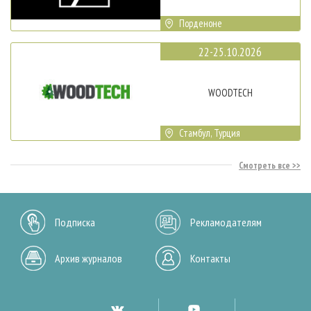
Порденоне
22-25.10.2026
WOODTECH
Стамбул, Турция
Смотреть все
Подписка
Рекламодателям
Архив журналов
Контакты