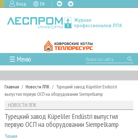
Вход
EN
☰ Меню
ГЛАВНАЯ
РУБРИКИ И ТЕМЫ
Главная
Новости ЛПК
Турецкий завод Küpeliler Endüstri
РУБРИКИ ЖУРНАЛА
НОВОСТИ
выпустил первую ОСП на оборудовании Siempelkamp
ЛЕСНОЕ ХОЗЯЙСТВО
КАЛЕНДАРЬ СОБЫТИЙ
ПРОЕКТЫ ЛПИ
НОВОСТИ ЛПК
ЛЕСОЗАГОТОВКА
НОВОСТИ ЛПК
АНАЛИТИКА
АРХИВ
Турецкий завод Küpeliler Endüstri выпустил
ЛЕСОПИЛЕНИЕ
НОВОСТИ ЖУРНАЛА
ПРЕДПРИЯТИЯ ЛПК
АРХИВ ЖУРНАЛОВ
первую ОСП на оборудовании Siempelkamp
О ЖУРНАЛЕ
ДЕРЕВООБРАБОТКА
НОВОСТИ КОМПАНИЙ
ЛЕСНЫЕ РЕГИОНЫ РОССИИ
СТАТЬИ
ПОДПИСКА
РЕКЛАМОДАТЕЛЯМ
Турция