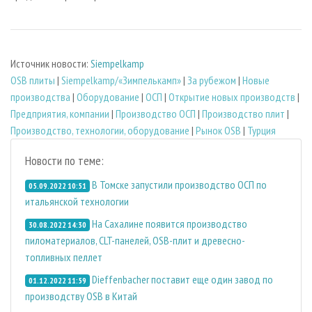
Источник новости:
Siempelkamp
OSB плиты
|
Siempelkamp/«Зимпелькамп»
|
За рубежом
|
Новые
производства
|
Оборудование
|
ОСП
|
Открытие новых производств
|
Предприятия, компании
|
Производство ОСП
|
Производство плит
|
Производство, технологии, оборудование
|
Рынок OSB
|
Турция
Новости по теме:
В Томске запустили производство ОСП по
05.09.2022 10:51
итальянской технологии
На Сахалине появится производство
30.08.2022 14:30
пиломатериалов, CLT-панелей, OSB-плит и древесно-
топливных пеллет
Dieffenbacher поставит еще один завод по
01.12.2022 11:59
производству OSB в Китай