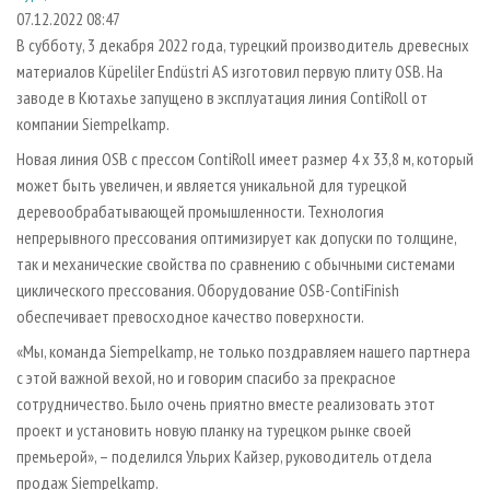
СУШКА ДРЕВЕСИНЫ
ПЕРСОНЫ
КОНТАКТЫ
РЕКЛАМА
07.12.2022 08:47
В субботу, 3 декабря 2022 года, турецкий производитель древесных
ПРОИЗВОДСТВО ДРЕВЕСНЫХ ПЛИТ
МОБИЛЬНЫЕ ВЫСТАВКИ
РЕКЛАМА НА САЙТЕ
материалов Küpeliler Endüstri AS изготовил первую плиту OSB. На
ДЕРЕВЯННОЕ ДОМОСТРОЕНИЕ
ОФИЦИАЛЬНЫЕ ДЕЛЕГАЦИИ
заводе в Кютахье запущено в эксплуатация линия ContiRoll от
ПРОИЗВОДСТВО МЕБЕЛИ
компании Siempelkamp.
ПРИОРИТЕТНЫЕ ИНВЕСТПРОЕКТЫ
БИОЭНЕРГЕТИКА
Новая линия OSB с прессом ContiRoll имеет размер 4 x 33,8 м, который
RUSSIAN FORESTRY REVIEW
может быть увеличен, и является уникальной для турецкой
ЦБП
ГАЗЕТА ЛЕСПРОМФОРУМ
деревообрабатывающей промышленности. Технология
ИНСТРУМЕНТ И МАТЕРИАЛЫ
БИБЛИОТЕКА СПЕЦИАЛИСТА
непрерывного прессования оптимизирует как допуски по толщине,
так и механические свойства по сравнению с обычными системами
циклического прессования. Оборудование OSB-ContiFinish
обеспечивает превосходное качество поверхности.
«Мы, команда Siempelkamp, не только поздравляем нашего партнера
с этой важной вехой, но и говорим спасибо за прекрасное
сотрудничество. Было очень приятно вместе реализовать этот
проект и установить новую планку на турецком рынке своей
премьерой», – поделился Ульрих Кайзер, руководитель отдела
продаж Siempelkamp.