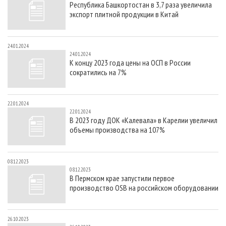
Республика Башкортостан в 3,7 раза увеличила
СУШКА ДРЕВЕСИНЫ
ПЕРСОНЫ
КОНТАКТЫ
РЕКЛАМА
экспорт плитной продукции в Китай
ПРОИЗВОДСТВО ДРЕВЕСНЫХ ПЛИТ
МОБИЛЬНЫЕ ВЫСТАВКИ
РЕКЛАМА НА САЙТЕ
ДЕРЕВЯННОЕ ДОМОСТРОЕНИЕ
ОФИЦИАЛЬНЫЕ ДЕЛЕГАЦИИ
24.01.2024
24.01.2024
ПРОИЗВОДСТВО МЕБЕЛИ
ПРИОРИТЕТНЫЕ ИНВЕСТПРОЕКТЫ
К концу 2023 года цены на ОСП в России
сократились на 7%
БИОЭНЕРГЕТИКА
RUSSIAN FORESTRY REVIEW
ЦБП
ГАЗЕТА ЛЕСПРОМФОРУМ
22.01.2024
ИНСТРУМЕНТ И МАТЕРИАЛЫ
БИБЛИОТЕКА СПЕЦИАЛИСТА
22.01.2024
В 2023 году ДОК «Калевала» в Карелии увеличил
объемы производства на 107%
08.12.2023
08.12.2023
В Пермском крае запустили первое
производство OSB на российском оборудовании
26.10.2023