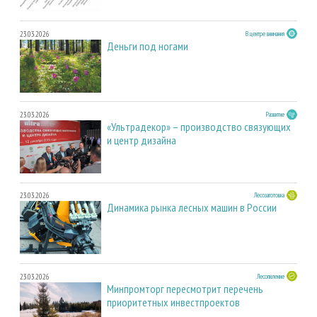
23.03.2026
В центре внимания
Деньги под ногами
23.03.2026
Развитие
«Ультрадекор» – производство связующих
и центр дизайна
23.03.2026
Лесозаготовка
Динамика рынка лесных машин в России
23.03.2026
Лесопиление
Минпромторг пересмотрит перечень
приоритетных инвестпроектов