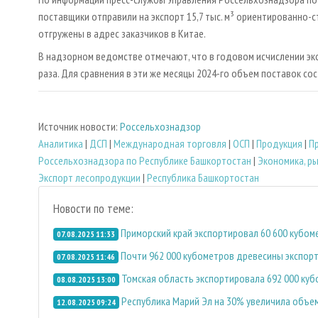
поставщики отправили на экспорт 15,7 тыс. м³ ориентированно-
отгружены в адрес заказчиков в Китае.
В надзорном ведомстве отмечают, что в годовом исчислении экс
раза. Для сравнения в эти же месяцы 2024-го объем поставок сост
Источник новости:
Россельхознадзор
Аналитика
|
ДСП
|
Международная торговля
|
ОСП
|
Продукция
|
П
Россельхознадзора по Республике Башкортостан
|
Экономика, р
Экспорт лесопродукции
|
Республика Башкортостан
Новости по теме:
Приморский край экспортировал 60 600 кубо
07.08.2025 11:33
Почти 962 000 кубометров древесины экспорт
07.08.2025 11:46
Томская область экспортировала 692 000 ку
08.08.2025 13:00
Республика Марий Эл на 30% увеличила объе
12.08.2025 09:24