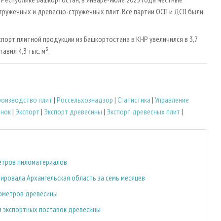
стружечных и древесно-стружечных плит. Все партии ОСП и ДСП были
порт плитной продукции из Башкортостана в КНР увеличился в 3,7
авил 4,3 тыс. м³.
роизводство плит
|
Россельхознадзор
|
Статистика
|
Управление
ынок
|
Экспорт
|
Экспорт древесины
|
Экспорт древесных плит
|
метров пиломатериалов
ировала Архангельская область за семь месяцев
бометров древесины
м экспортных поставок древесины