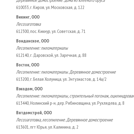
610033, г. Киров, ул. Московская, д. 122
Викинг, ООО
Лесозаготовка
612300, пос. Кикнур, ул. Советская, д. 71
Вонданское, ООО
Лесопиление: пиломатериалы
612140, г. Даровской, ул. Заречная, д. 88
Восток, ООО
Лесопиление: пиломатериалы. Деревянное домостроение
613200, г. Белая Холуница, ул. Энтузиастов, д. 14а/2
Вэкодом, ООО
Лесопиление: пиломатериалы, строительный погонаж, оцилиндрова
613440, Нолинский р-н, дер. Рябиновщина, ул. Рухлядева, д. 8
Вятдомстрой, ООО
Лесозаготовка, лесопиление. Деревянное домостроение
613601, пгт Юрья, ул. Калинина, д. 2