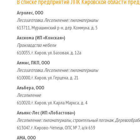
В списке предприятий ЛПК Кировской области пред
Агролес, ООО
Лесозаготовка. Лесопиление: пиломатериалы
613711, Мурашинский р-н, дер. Коммуна, д. 5
Аксиома (ИП «Конская»)
Производство мебели
610035, г. Киров, ул. Базовая, д. 12а
Алмис, ПКП, ООО
Лесозаготовка. Лесопиление: пиломатериалы
610000, г. Киров, ул. Герцена, д. 21
Альбера, ООО
Лесопиление
610020, г. Киров, ул. Карла Маркса, д. 4
Альянс-Лес (ИП «Лобастова»)
Лесопиление: пиломатериалы, строительный погонаж. Деревообработ
613047, г. Кирово-Чепецк, ОПС № 7, а/я 659
АМА, ООО