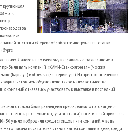
ет крупнейшая
8 – это
спектр
 производства
ивлекались
ованной выставки «Деревообработка: инструменты, станки,
инбурге.
ъявлениях. Далеко не по каждому направлению, заявленному в
г прибыли пять компаний: «КАМИ-Станкоагрегат» (Москва),
хмаш» (Барнаул) и «Олмая» (Екатеринбург). На пресс-конференции
ых журналистов, чем обусловлено такое малое количество
нных компаний отказались участвовать в выставке в последний
х лесной отрасли были размещены пресс-релизы о готовящемся
ыло встретить рекламные модули выставки) посетителей привлекла
40–50 уныло побродили среди стендов пяти компаний. А ведь
е – это тысяча посетителей стенда вашей компании в день, среди