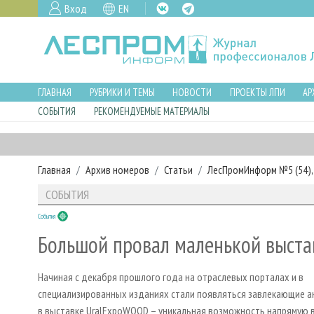
Вход
EN
ГЛАВНАЯ
РУБРИКИ И ТЕМЫ
НОВОСТИ
ПРОЕКТЫ ЛПИ
АР
СОБЫТИЯ
РЕКОМЕНДУЕМЫЕ МАТЕРИАЛЫ
Главная
Архив номеров
Статьи
ЛесПромИнформ №5 (54), 
СОБЫТИЯ
События
Большой провал маленькой выста
Начиная с декабря прошлого года на отраслевых порталах и в
специализированных изданиях стали появляться завлекающие а
в выставке UralExpoWOOD – уникальная возможность напрямую в