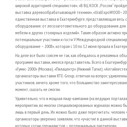
широкой аудиторией специалистов», «В ВЦ КОСК „Россия“ пройд
выставка деревообрабатывающей техники», «UralExpoWOOD–200
единственная выставка в Екатеринбурге, представляющая весь 
оборудования: от лесозаготовительного до оборудования для
мебели и других столярных изделий». Таким образом активно пр
потенциальные участники и гости V Международной специализир
оборудование – 2008», которая с 10 по 12 июня прошла в Екатер
На деле все было совсем не так, как обещалось в рекламных об
программе выставки, имелся представитель. Всего в Екатеринбур
«Гумис-2000» (Москва), «Пилацентр» (Нижний Тагил), «Алтайлесте
организаторы выставки RTE-Group, отвечая на вопрос удивленн
участников, ничего, кроме того, что большинство заинтересова
момент, сказать не смогли.
Удивительно, что и мощная пиар-кампания (на ведущих портала
мероприятии, во многих специализированных журналах можно б
лишь в первый день. Их можно было даже пересчитать: человек 
организаторы уверенно заявляли, что «участие в данной выставк
которых сотни специалистов – потенциальных партнеров».