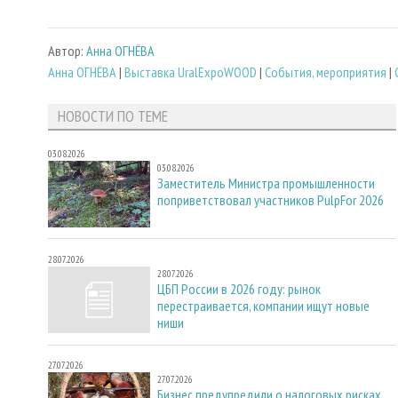
Автор:
Анна ОГНЁВА
Анна ОГНЁВА
|
Выставка UralExpoWOOD
|
События, мероприятия
|
НОВОСТИ ПО ТЕМЕ
03.08.2026
03.08.2026
Заместитель Министра промышленности
поприветствовал участников PulpFor 2026
28.07.2026
28.07.2026
ЦБП России в 2026 году: рынок
перестраивается, компании ищут новые
ниши
27.07.2026
27.07.2026
Бизнес предупредили о налоговых рисках