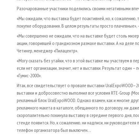
Разочарованные участники поделились своими негативными впеч
«Мы ожидали, что выставка будет поактивней, но, к сожалению,
покупке оборудования. В целом результаты просто плачевные», 
«Мы совершенно не ожидали, что на выставке будет столь мизер
акции, говорившей о грандиозном размахе выставки. А на деле 
Четинер, менеджер «Пилацентр».
«Могу сказать без утайки, что в этой выставке мы участвуем в 
если нет организации, значит, нет и выставки. Результат один 
«Гумис-2000».
Итак, все свидетельствует о провале выставки UralExpoWOOD–2
выставки и добросовестно выполнил все условия RTE-Group (Мо
рекламный блок UralExpoWOOD. Однако взамен, как и многие дру
рекламного макета в каталоге, обещанного по договору, ни да
скоропалительно покинула выставку в середине первого дня, п
стенде появится. Но, к сожалению, ни надписи, ни руководителя
телефон организатора был выключен…