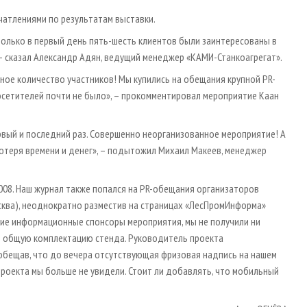
атлениями по результатам выставки.
 только в первый день пять-шесть клиентов были заинтересованы в
– сказал Александр Адян, ведущий менеджер «КАМИ-Станкоагрегат».
ное количество участников! Мы купились на обещания крупной PR-
посетителей почти не было», – прокомментировал мероприятие Каан
первый и последний раз. Совершенно неорганизованное мероприятие! А
– потеря времени и денег», – подытожил Михаил Макеев, менеджер
008. Наш журнал также попался на PR-обещания организаторов
сква), неоднократно разместив на страницах «ЛесПромИнформа»
гие информационные спонсоры мероприятия, мы не получили ни
же общую комплектацию стенда. Руководитель проекта
ообещав, что до вечера отсутствующая фризовая надпись на нашем
 проекта мы больше не увидели. Стоит ли добавлять, что мобильный