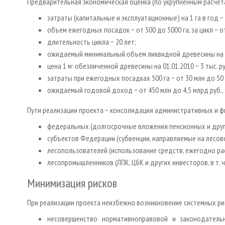
Предварительная экономическая оценка (по укрупненным расчет
затраты (капитальные и эксплуатационные) на 1 га в год − о
объем ежегодных посадок − от 500 до 5000 га, за цикл − от 
длительность цикла − 20 лет;
ожидаемый минимальный объем ликвидной древесины на 1
цена 1 м
обезличенной древесины на 01.01.2010 − 3 тыс. ру
3
затраты при ежегодных посадках 500 га − от 30 млн до 50 мл
ожидаемый годовой доход − от 450 млн до 4,5 млрд руб., з
Пути реализации проекта − консолидация административных и ф
федеральных (долгосрочные вложения пенсионных и друг
субъектов Федерации (субвенции, направляемые на лесово
лесопользователей (использование средств, ежегодно ра
лесопромышленников (ЛПК, ЦБК и других инвесторов, в т. ч
Минимизация рисков
При реализации проекта неизбежно возникновение системных рис
несовершенство нормативно­правовой и законодател