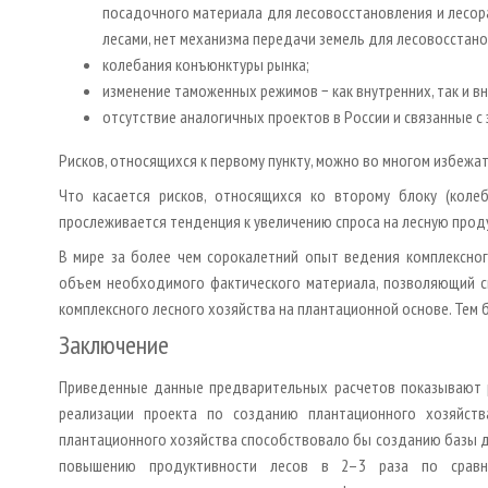
посадочного материала для лесовосстановления и лесора
лесами, нет механизма передачи земель для лесовосстано
колебания конъюнктуры рынка;
изменение таможенных режимов − как внутренних, так и в
отсутствие аналогичных проектов в России и связанные с 
Рисков, относящихся к первому пункту, можно во многом избежа
Что касается рисков, относящихся ко второму блоку (колеб
прослеживается тенденция к увеличению спроса на лесную проду
В мире за более чем сорокалетний опыт ведения комплексног
объем необходимого фактического материала, позволяющий св
комплексного лесного хозяйства на плантационной основе. Тем 
Заключение
Приведенные данные предварительных расчетов показывают 
реализации проекта по созданию плантационного хозяйств
плантационного хозяйства способствовало бы созданию базы д
повышению продуктивности лесов в 2–3 раза по сравне