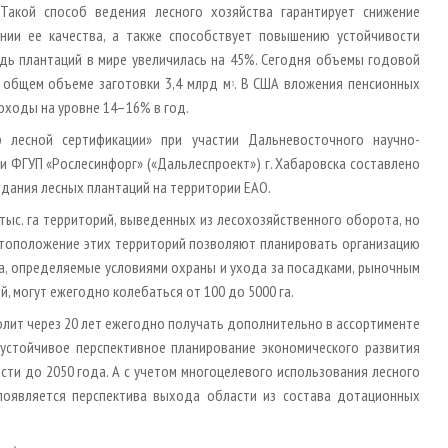
 Такой способ ведения лесного хозяйства гарантирует снижение
нии ее качества, а также способствует повышению устойчивости
дь плантаций в мире увеличилась на 45%. Сегодня объемы годовой
общем объеме заготовки 3,4 млрд м
. В США вложения пенсионных
3
оходы на уровне 14–16% в год.
 лесной сертификации» при участии Дальневосточного научно­
и ФГУП «Рослесинфорг» («Дальлеспроект») г. Хабаровска составлено
дания лесных плантаций на территории ЕАО.
ыс. га территорий, выведенных из лесохозяйственного оборота, но
тоположение этих территорий позволяют планировать организацию
а, определяемые условиями охраны и ухода за посадками, рыночным
, могут ежегодно колебаться от 100 до 5000 га.
лит через 20 лет ежегодно получать дополнительно в ассортименте
стойчивое перспективное планирование экономического развития
и до 2050 года. А с учетом многоцелевого использования лесного
появляется перспектива выхода области из состава дотационных