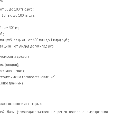
ам):
т 60 до 100 тыс. руб.;
10 тыс. до 100 тыс. га;
 га − 300 м
;
3
б.;
н руб., за цикл − от 600 млн до 1 млрд руб.;
а цикл − от 9 млрд до 90 млрд руб.
инансовых средств:
их фондов);
с­становление);
сходуемых на лесовосстановление);
. иностранных).
ков, основные из которых:
ьной базы (законодательством не решен вопрос о выращивании