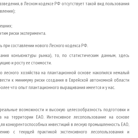
зведения, в Лесном кодексе РФ отсутствует такой вид пользования
вления);
нешних;
этим риски эксперимента.
ть при составлении нового Лесного кодекса РФ.
ания конъюнктуры рынка), то, по статистическим данным, здесь
кцию и росту ее стоимости.
о лесного хозяйства на плантационной основе накопился немалый
ести к минимуму риски создания в Еврейской автономной области
более что опыт плантационного выращивания имеется и у нас.
реальные возможности и высокую целесообразность подготовки и
а на территории ЕАО. Интенсивное лесопользование на основе
ля конкурентоспособных инвестиций в лесную промышленность ЕАО,
нию с текущей практикой экстенсивного лесопользования и