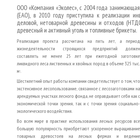
ООО «Компания «Эколес», с 2004 года занимающая
(ЕАО), в 2010 году приступила к реализации ин
деловой, нетоварной древесины и отходов (НТДО
древесный и активный уголь и топливные брикеты.
Реализация проекта рассчитана на пять лет, а период
жизнедеятельности строящихся предприятий должен
составлять не менее 25 лет при ежегодной заготовке
ликвидного леса лиственных и хвойных пород в объеме 325 тыс.
м
.
3
Шестилетний опыт работы компании свидетельствует о том, что
экстенсивное лесопользование, связанное с лесозаготовками на
арендуемых участках лесного фонда, не оправдывает себя как с
экономической точки зрения, так и с точки зрения социально­
экологического воздействия.
Во всем мире в практике использования лесных ресурсов все
большую популярность приобретают ускоренное выращивание
товарных древостоев на лесных фермах и ведение