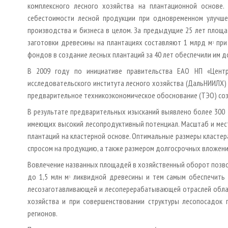
комплексного лесного хозяйства на плантационной основе.
себестоимости лесной продукции при одновременном улучше
производства и бизнеса в целом. За предыдущие 25 лет площа
заготовки древесины на плантациях составляют 1 млрд м
при 
3
фондов в создание лесных плантаций за 40 лет обеспечили им д
В 2009 году по инициативе правительства ЕАО НП «Центр
исследовательского института лесного хозяйства (ДальНИИЛХ) 
предварительное технико­экономическое обоснование (ТЭО) соз
В результате предварительных изысканий выявлено более 300 т
имеющих высокий лесопродуктивный потенциал. Масштаб и мес
плантаций на кластерной основе. Оптимальные размеры кластер
спросом на продукцию, а также размером долгосрочных вложений
Вовлечение названных площадей в хозяйственный оборот позво
до 1,5 млн м
ликвидной древесины и тем самым обеспечить у
3
лесозаготавливающей и лесоперерабатывающей отраслей област
хозяйства и при совершенствовании структуры лесопосадок 
регионов.