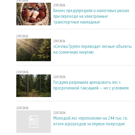
27.07.2026
27.07.2026
Бизнес предупредили о налоговых рисках
при переходе на электронные
транспортные накладные
27.07.2026
27.07.2026
«Сегежа Групп» переводит лесные объекты
на солнечную энергию
22.07.2026
22.07.2026
Госдума разрешила арендовать лес с
просроченной таксацией — но с условием
22.07.2026
22.07.2026
Молодой лес «пропололи» на 244 тыс. га:
итоги агроуходов за первое полугодие