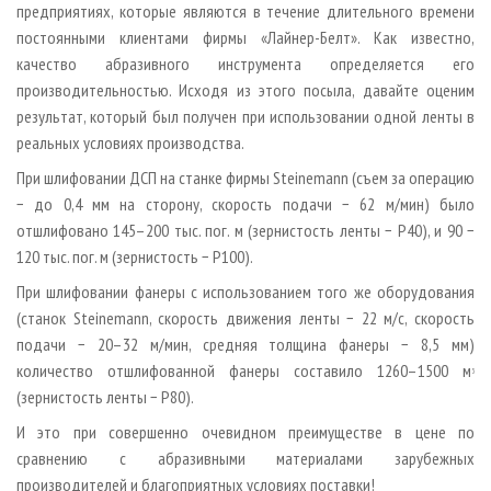
предприятиях, которые являются в течение длительного времени
постоянными клиентами фирмы «Лайнер­-Белт». Как известно,
качество абразивного инструмента определяется его
производительностью. Исходя из этого посыла, давайте оценим
результат, который был получен при использовании одной ленты в
реальных условиях производства.
При шлифовании ДСП на станке фирмы Steinemann (съем за операцию
− до 0,4 мм на сторону, скорость подачи − 62 м/мин) было
отшлифовано 145–200 тыс. пог. м (зернистость ленты − Р40), и 90 −
120 тыс. пог. м (зернистость − Р100).
При шлифовании фанеры с использованием того же оборудования
(станок Steinemann, скорость движения ленты − 22 м/с, скорость
подачи − 20–32 м/мин, средняя толщина фанеры − 8,5 мм)
количество отшлифованной фанеры составило 1260–1500 м
3
(зернистость ленты − Р80).
И это при совершенно очевидном преимуществе в цене по
сравнению с абразивными материалами зарубежных
производителей и благоприятных условиях поставки!