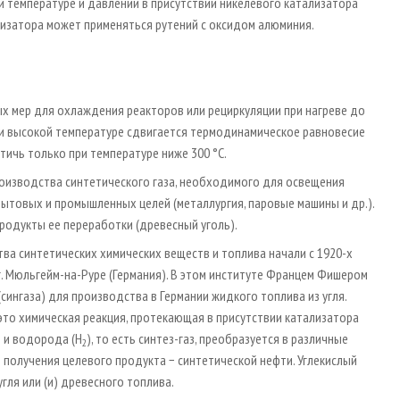
 температуре и давлении в присутствии никелевого катализатора
лизатора может применяться рутений с оксидом алюминия.
бых мер для охлаждения реакторов или рециркуляции при нагреве до
при высокой температуре сдвигается термодинамическое равновесие
ичь только при температуре ниже 300 °C.
роизводства синтетического газа, необходимого для освещения
бытовых и промышленных целей (металлургия, паровые машины и др.).
продукты ее переработки (древесный уголь).
ва синтетических химических веществ и топлива начали с 1920-х
. Мюльгейм-­на­-Руре (Германия). В этом институте Францем Фишером
(сингаза) для производства в Германии жидкого топлива из угля.
 это химическая реакция, протекающая в присутствии катализатора
) и водорода (H
), то есть синтез­-газ, преобразуется в различные
2
олучения целевого продукта − синтетической нефти. Углекислый
гля или (и) древесного топлива.