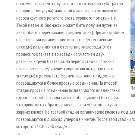
повсеместно схеме получают из растительных субстратов
(например, кукурузы), навозной жижи свиных комплексов,
навоза крупного рогатого скота, куриного помета и т. п.
Такой метан из биомассы может быть получен путем ее
анаэробного перегнивания (ферментации). При анаэробном
перегнивании органические вещества (естественные
отходы) разлагаются в отсутствие кислорода. Этот
процесс протекает в три стадии с участием двух
различных групп бактерий. На первой стадии сложные
органические соединения (жирные кислоты, протеины,
углеводы) в результате ферментационного гидролиза
превращаются в более простые соединения. На второй
Пе
стадии простые соединения подвергаются воздействию
ав
группы анаэробных (или кислотообразующих) бактерий,
что приводит к образованию главным образом летучих
жирных кислот. На третьей стадии органические кислоты под д
превращаются в диоксид углерода и метан. После этой стадии п
которого 5340–6230 кКал/м
.
3