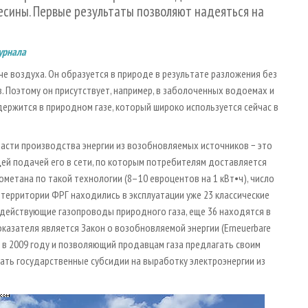
есины. Первые результаты позволяют надеяться на
урнала
егче воздуха. Он образуется в природе в результате разложения без
 Поэтому он присутствует, например, в заболоченных водоемах и
ержится в природном газе, который широко используется сейчас в
асти производства энергии из возобновляемых источников − это
й подачей его в сети, по которым потребителям доставляется
метана по такой технологии (8–10 евроцентов на 1 кВт•ч), число
 территории ФРГ находились в эксплуатации уже 23 классические
 действующие газопроводы природного газа, еще 36 находятся в
казателя является Закон о возобновляемой энергии (Erneuerbare
ый в 2009 году и позволяющий продавцам газа предлагать своим
чать государственные субсидии на выработку электроэнергии из