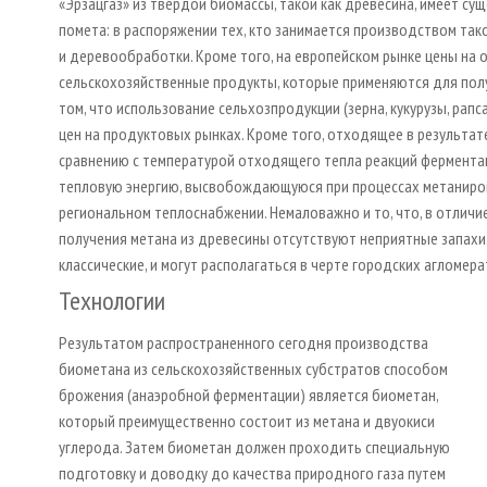
«Эрзацгаз» из твердой биомассы, такой как древесина, имеет су
помета: в распоряжении тех, кто занимается производством так
и деревообработки. Кроме того, на европейском рынке цены на 
сельскохозяйственные продукты, которые применяются для полу
том, что использование сельхозпродукции (зерна, кукурузы, рапс
цен на продуктовых рынках. Кроме того, отходящее в результат
сравнению с температурой отходящего тепла реакций ферментац
тепловую энергию, высвобождающуюся при процессах метаниро
региональном теплоснабжении. Немаловажно и то, что, в отличи
получения метана из древесины отсутствуют неприятные запахи.
классические, и могут располагаться в черте городских агломера
Технологии
Результатом распространенного сегодня производства
биометана из сельскохозяйственных субстратов способом
брожения (анаэробной ферментации) является биометан,
который преимущественно состоит из метана и двуокиси
углерода. Затем биометан должен проходить специальную
подготовку и доводку до качества природного газа путем