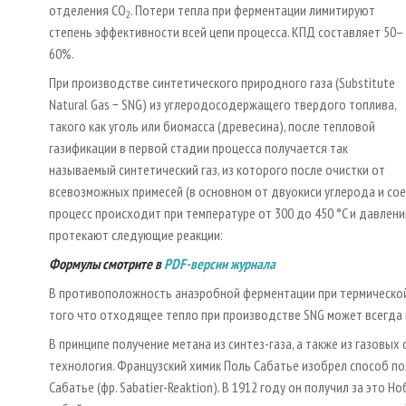
отделения CO
. Потери тепла при ферментации лимитируют
2
степень эффективности всей цепи процесса. КПД составляет 50–
60%.
При производстве синтетического природного газа (Substitute
Natural Gas − SNG) из углеродосодержащего твердого топлива,
такого как уголь или биомасса (древесина), после тепловой
газификации в первой стадии процесса получается так
называемый синтетический газ, из которого после очистки от
всевозможных примесей (в основном от двуокиси углерода и сое
процесс происходит при температуре от 300 до 450 °C и давлен
протекают следующие реакции:
Формулы смотрите в
PDF-версии журнала
В противоположность анаэробной ферментации при термической
того что отходящее тепло при производстве SNG может всегда 
В принципе получение метана из синтез­-газа, а также из газовых
технология. Французский химик Поль Сабатье изобрел способ по
Сабатье (фр. Sabatier­-Reaktion). В 1912 году он получил за это