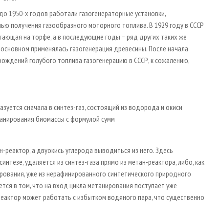
 до 1950­-х годов работали газогенераторные установки,
ью получения газо­образного моторного топлива. В 1929 году в СССР
тающая на торфе, а в последующие годы − ряд других таких же
 основном применялась газогенерация древесины. После начала
ождений голубого топлива газогенерацию в СССР, к сожалению,
зуется сначала в синтез-газ, состоящий из водорода и окиси
танирования биомассы с формулой сумм
-реактор, а двуокись углерода выводиться из него. Здесь
синтезе, удаляется из синтез­-газа прямо из метан-­реактора, либо, как
ирования, уже из нерафинированного синтетического природного
тся в том, что на вход цикла метанирования поступает уже
-реактор может работать с избытком водяного пара, что существенно