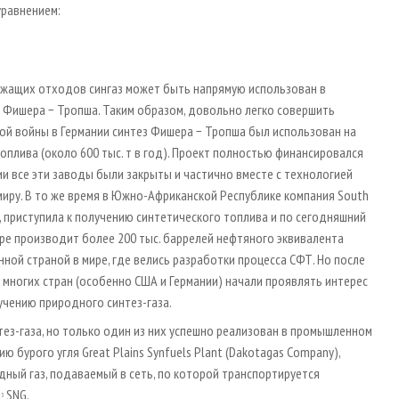
уравнением:
ржащих отходов сингаз может быть напрямую использован в
у Фишера − Тропша. Таким образом, довольно легко совершить
ой войны в Германии синтез Фишера − Тропша был использован на
плива (около 600 тыс. т в год). Проект полностью финансировался
и все эти заводы были закрыты и частично вместе с технологией
миру. В то же время в Южно­-Африканской Республике компания South
ию, приступила к получению синтетического топлива и по сегодняшний
ре производит более 200 тыс. баррелей нефтяного эквивалента
ой страной в мире, где велись разработки процесса СФТ. Но после
 многих стран (особенно США и Германии) начали проявлять интерес
учению природного синтез­-газа.
з­-газа, но только один из них успешно реализован в промышленном
 бурого угля Great Plains Synfuels Plant (Dakotagas Company),
ный газ, подаваемый в сеть, по которой транспортируется
м
SNG.
3