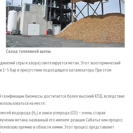
Склад топливной щепы
динений серы и хлора) синтезируется метан. Этот экзотермический
ии 1−5 бар в присутствии подходящего катализатора. При этом
 газификации биомассы достигается более высокий КПД, вследствие
использоваться на месте.
 смесей водорода (H
) и окиси углерода (СО) − очень старая
2
лучения метана, названный его именем: реакция Сабатье или процесс
 Нобелевскую премию в области химии. Этот процесс представляет