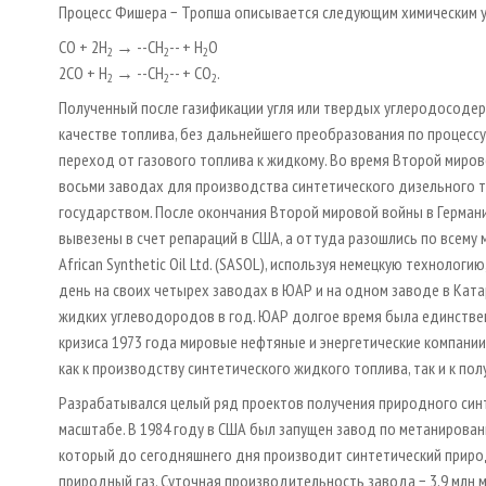
Процесс Фишера − Тропша описывается следующим химическим 
CO + 2H
→ --CH
-- + H
O
2
2
2
2CO + H
→ --CH
-- + CO
.
2
2
2
Полученный после газификации угля или твердых углеродосоде
качестве топлива, без дальнейшего преобразования по процесс
переход от газового топлива к жидкому. Во время Второй миров
восьми заводах для производства синтетического дизельного то
государством. После окончания Второй мировой войны в Германи
вывезены в счет репараций в США, а оттуда разошлись по всему 
African Synthetic Oil Ltd. (SASOL), используя немецкую технолог
день на своих четырех заводах в ЮАР и на одном заводе в Ката
жидких углеводородов в год. ЮАР долгое время была единственн
кризиса 1973 года мировые нефтяные и энергетические компании
как к производству синтетического жидкого топлива, так и к пол
Разрабатывался целый ряд проектов получения природного синте
масштабе. В 1984 году в США был запущен завод по метанированию
который до сегодняшнего дня производит синтетический природ
природный газ. Суточная производительность завода − 3,9 млн 