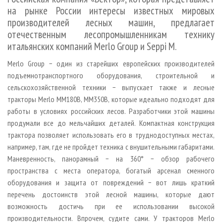
СУШКА ДРЕВЕСИНЫ
ПЕРСОНЫ
КОНТАКТЫ
РЕКЛАМА
на рынке России интересы известных мировых
производителей лесных машин, предлагает
ПРОИЗВОДСТВО ДРЕВЕСНЫХ ПЛИТ
МОБИЛЬНЫЕ ВЫСТАВКИ
РЕКЛАМА НА САЙТЕ
отечественным лесопромышленникам технику
ДЕРЕВЯННОЕ ДОМОСТРОЕНИЕ
ОФИЦИАЛЬНЫЕ ДЕЛЕГАЦИИ
итальянских компаний Merlo Group и Seppi M.
ПРОИЗВОДСТВО МЕБЕЛИ
ПРИОРИТЕТНЫЕ ИНВЕСТПРОЕКТЫ
Merlo Group − один из старейших европейских производителей
БИОЭНЕРГЕТИКА
RUSSIAN FORESTRY REVIEW
подъемно­транспортного оборудования, строительной и
сельскохозяйственной техники − выпускает также и лесные
ЦБП
ГАЗЕТА ЛЕСПРОМФОРУМ
тракторы Merlo MM180В, MM350B, которые идеально подходят для
ИНСТРУМЕНТ И МАТЕРИАЛЫ
БИБЛИОТЕКА СПЕЦИАЛИСТА
работы в условиях российских лесов. Разработчики этой машины
продумали все до мельчайших деталей. Компактная конструкция
трактора позволяет использовать его в труднодоступных местах,
например, там, где не пройдет техника с внушительными габаритами.
Маневренность, панорамный − на 360° − обзор рабочего
пространства с места оператора, богатый арсенал сменного
оборудования и защита от повреждений − вот лишь краткий
перечень достоинств этой лесной машины, которые дают
возможность достичь при ее использовании высокой
производительности. Впрочем, судите сами. У тракторов Merlo