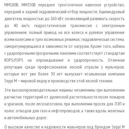
MM180В, MM350B переднее трехточечное навесное устройство;
передний и задний гидравлический отбор мощности; 6­цилиндровый
двигатель мощностью до 260 кВт, позволяющий развивать скорость
до 40 км/ч; гидростатическая трансмиссия с электронным
управлением; полный привод на все колеса и рулевое управление
всеми колесами в трех возможных режимах; гидравлическая система,
саморегулирующаяся в зависимости от нагрузки. Кроме того, кабина
с ударопрочными прозрачными панелями соответствует стандартам
ROPS/FOPS на опрокидывание и ударопрочность. Отличная
репутация среди профессионалов лесной отрасли у мульчеров,
которые вот уже более 30 лет выпускает итальянская компания
Seppi M − мировой лидер в производстве этой лесной техники.
Эти высокопроизводительные машины незаменимы при выполнении
расчистки территорий от древесной растительности после пожаров
и ураганов, после лесозаготовок, при выполнении просек для ЛЭП и
полос отводов для газо­ и нефтепроводов, а также вдоль железных
и автомобильных дорог.
О высоком качестве и надежности мульчеров под брендом Seppi M