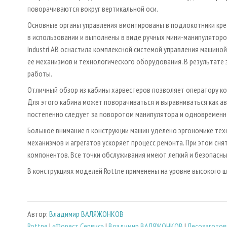
поворачиваются вокруг вертикальной оси.
Основные органы управления вмонтированы в подлокотники крес
в использовании и выполнены в виде ручных мини-манипуляторов
Industri AB оснастила комплексной системой управления машино
ее механизмов и технологического оборудования. В результате
работы.
Отличный обзор из кабины харвестеров позволяет оператору ко
Для этого кабина может поворачиваться и выравниваться как ав
постепенно следует за поворотом манипулятора и одновременн
Большое внимание в конструкции машин уделено эргономике тех
механизмов и агрегатов ускоряет процесс ремонта. При этом с
компонентов. Все точки обслуживания имеют легкий и безопасн
В конструкциях моделей Rottne применены на уровне высокого 
Автор:
Владимир ВАЛЯЖОНКОВ
Rottne
|
«Форест Сервис»
|
Владимир ВАЛЯЖОНКОВ
|
Лесозаготов