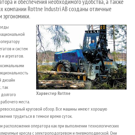
атора и обеспечения необходимого удобства, а также
х компании Rottne Industri AB созданы отличные
 эргономики.
среды
 рациональной
 оператору
егатов и систем
 и агрегатов.
аксимальными
нкциональность
й дизайн
, так
Харвестер Rottne
 долгого
 рабочего места.
ревосходный круговой обзор. Все машины имеют хорошую
жения трудиться в темное время суток.
ии расположения оператора как при выполнении технологических
гулируемые кресла с электроподогревом и пневмоподвеской. Они