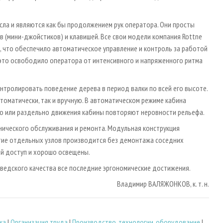
ла и являются как бы продолжением рук оператора. Они просты
 (мини-джойстиков) и клавишей. Все свои модели компания Rottne
й, что обеспечило автоматическое управление и контроль за работой
 это освободило оператора от интенсивного и напряженного ритма
нтролировать поведение дерева в период валки по всей его высоте.
томатически, так и вручную. В автоматическом режиме кабина
о или раздельно движения кабины повторяют неровности рельефа.
нического обслуживания и ремонта. Модульная конструкция
нятие отдельных узлов производится без демонтажа соседних
ый доступ и хорошо освещены.
шведского качества все последние эргономические достижения.
Владимир ВАЛЯЖОНКОВ, к. т. н.
ка
|
Организация труда
|
Производство, технологии, оборудование
|