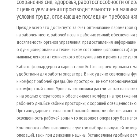
сохранения сил, здоровья, работоспособности опер
с целью увеличения производительности на машина
условия труда, отвечающие последним требованиям
Прежде всего это достигнуто за счет оптимизации параметров 
на рабочем месте, рабочей позы и рабочих усилий; обеспечения
досягаемости органов управления; предоставления информации
о функционировании и техническом состоянии (исправности) агр
машины; легкости технического обслуживания и ремонта ее узлов
Кабины форвардеров и харвестеров Rottne спроектированы с м
удобствами для работы оператора. В них удачно совмещены фу
и комфорт рабочей среды. Они просторны, имеют эргономически
и комфортный салон. Уровень эргономики рассчитан как на низких
и на рослых операторов и обеспечивает комфорт на протяжении
рабочего дня. Все кабины просторны; с хорошей освещенностью
Противоударные стекла окон большой площади обеспечивают п
освещенность рабочей зоны, что позволяет оператору без напря
Компоновка кабин выполнена с учетом выбора наилучшей позиц
операций, так и при движении машины. Установлены удобные ре