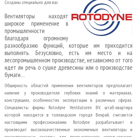
Созданы специально для вас
СУШКА ДРЕВЕСИНЫ
ПЕРСОНЫ
КОНТАКТЫ
РЕКЛАМА
ПРОИЗВОДСТВО ДРЕВЕСНЫХ ПЛИТ
МОБИЛЬНЫЕ ВЫСТАВКИ
Вентиляторы находят
РЕКЛАМА НА САЙТЕ
широкое применение в
ДЕРЕВЯННОЕ ДОМОСТРОЕНИЕ
ОФИЦИАЛЬНЫЕ ДЕЛЕГАЦИИ
промышленности
ПРОИЗВОДСТВО МЕБЕЛИ
ПРИОРИТЕТНЫЕ ИНВЕСТПРОЕКТЫ
благодаря огромному
БИОЭНЕРГЕТИКА
разнообразию функций, которые им приходится
RUSSIAN FORESTRY REVIEW
выполнять. Безусловно, есть им место и на
ЦБП
ГАЗЕТА ЛЕСПРОМФОРУМ
лесопромышленном производстве, независимо от того
ИНСТРУМЕНТ И МАТЕРИАЛЫ
БИБЛИОТЕКА СПЕЦИАЛИСТА
идет ли речь о сушке древесины или о производстве
бумаги…
Обширность областей применения вентиляторов предполагает
наличие у производителя глубоких знаний о материалах,
конструкциях, особенностях эксплуатации в различных сферах.
Специалисты фирмы Rotodyne Ventilatoren BV, штаб-квартира
которой находится в голландском городе Венрай, считаются
настоящими профессионалами. Rotodyne разрабатывает и
производит высококачественные экономичные вентиляторы и
вентиляционные системы для промышленного использования.