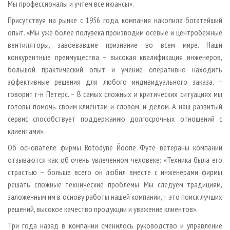
Мы профессионалы и учтем все нюансы».
Присутствуя на рынке с 1956 года, компания накопила богатейший
опыт. «Мы уже более полувека производим осевые и центробежные
вентиляторы, завоевавшие признание во всем мире. Наши
конкурентные преимущества − высокая квалификация инженеров,
большой практический опыт и умение оперативно находить
эффективные решения для любого индивидуального заказа, −
говорит г-н Петерс. − В самых сложных и критических ситуациях мы
готовы помочь своим клиентам и словом, и делом. А наш развитый
сервис способствует поддержанию долгосрочных отношений с
клиентами».
Об основателе фирмы Rotodyne Йоопе Футе ветераны компании
отзываются как об очень увлеченном человеке: «Техника была его
страстью − больше всего он любил вместе с инженерами фирмы
решать сложные технические проблемы. Мы следуем традициям,
заложенным им в основу работы нашей компании, − это поиск лучших
решений, высокое качество продукции и уважение клиентов».
Три года назад в компании сменилось руководство и управление