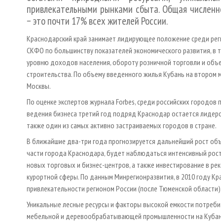
привлекательными рынками сбыта. Общая численн
− это почти 17% всех жителей России.
Краснодарский край занимает лидирующее положение среди ре
СКФО по большинству показателей экономического развития, в т
уровню доходов населения, обороту розничной торговли и об
строительства. По объему введенного жилья Кубань на втором м
Москвы.
По оценке экспертов журнала Forbes, среди российских городов
ведения бизнеса третий год подряд Краснодар остается лидеро
также один из самых активно застраиваемых городов в стране.
В ближайшие два-три года прогнозируется дальнейший рост об
части города Краснодара, будет наблюдаться интенсивный рост
новых торговых и бизнес-центров, а также инвестирование в ре
курортной сферы. По данным Минрегионразвития, в 2010 году Кр
привлекательности регионом России (после Тюменской области)
Уникальные лесные ресурсы и факторы высокой емкости потреб
мебельной и деревообрабатывающей промышленности на Кубани