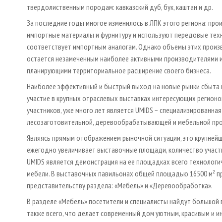
твердолиственным породам: кавказский дуб, бук, каштан и др.
За последние годы многое изменилось в ЛПК этого региона: пр
импортные материалы и фурнитуру и используют передовые техно
соответствует импортным аналогам. Однако объемы этих произв
остается незамеченным наиболее активными производителями и
планирующими территориальное расширение своего бизнеса.
Наиболее эффективный и быстрый выход на новые рынки сбыта п
участие в крупных отраслевых выставках интересующих регионов.
участников, уже много лет является UMIDS − специализированна
лесозаготовительной, деревообрабатывающей и мебельной пр
Являясь прямым отображением рыночной ситуации, это крупнейш
ежегодно увеличивает выставочные площади, количество участ
UMIDS является демонстрация на ее площадках всего технологи
мебели. В выставочных павильонах общей площадью 16500 м² п
представительству раздела: «Мебель» и «Деревообработка».
В разделе «Мебель» посетители и специалисты найдут большой 
также всего, что делает современный дом уютным, красивым и 