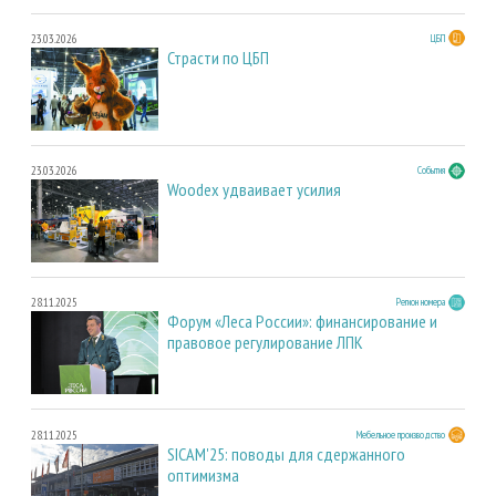
23.03.2026
ЦБП
Страсти по ЦБП
23.03.2026
События
Woodex удваивает усилия
28.11.2025
Регион номера
Форум «Леса России»: финансирование и
правовое регулирование ЛПК
28.11.2025
Мебельное производство
SICAM'25: поводы для сдержанного
оптимизма