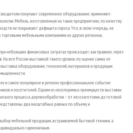
оизводители покупают современное оборудование, применяют
логии. Мебель, изготовленная на таких предприятиях, по качеству
одств не покрывают дефицита спроса. Что, в свою очередь, не
 торговыми мебельными компаниями из других регионов,
ри небольших финансовых затратах происходит, как правило, через
 На юге России выставкой такого уровня, по оценке самих ее
я выставка оборудования, технологий, материалов и продукции
омышленности.
ее и самое популярное в регионе профессиональное событие
ников и посетителей. Одним из неоспоримых преимуществ выставки
ческого процесса деревообработки − от лесозаготовки до готовой
редставлены два масштабных равных по объему и
выбор мебельной продукции, встраиваемой бытовой техники, а
индивидуально гармоничным.