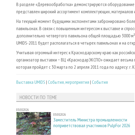
В разделе «Деревообработка» демонстрируются оборудование и
представлен широкий ассортимент комплектующих, материалов 
На текущий момент будущими экспонентами забронировано бол
павильонах. В связи с повышенным интересом к выставке и спр
дополнительно четвертого павильона общей площадью 3000 м², з
UMIDS-2011 будет располагаться в четырех павильонах и на от
Учитывая огромный интерес к Краснодарскому краю как российск
организатор выставки − ВЦ «КраснодарЭКСПО» ожидает весьма п
которая пройдет с 30 марта по 2 апреля 2011 года по адресу: г. Кр
Выставка UMIDS
|
События, мероприятия
|
События
НОВОСТИ ПО ТЕМЕ
03.08.2026
03.08.2026
Заместитель Министра промышленности
поприветствовал участников PulpFor 2026