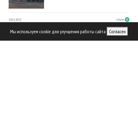
28.11.2025
События
ПМЛФ-2025 – крупным планом
Мы используем cookie для улучшения работы сайта
Согласен
04.10.2025
Персона
Марина Каунова (PulpFor)
04.10.2025
Лесозаготовка
Как прошел первый форум НСЛС