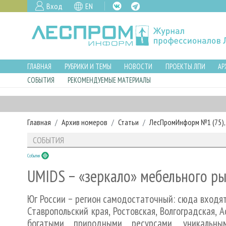
Вход
EN
ГЛАВНАЯ
РУБРИКИ И ТЕМЫ
НОВОСТИ
ПРОЕКТЫ ЛПИ
АР
СОБЫТИЯ
РЕКОМЕНДУЕМЫЕ МАТЕРИАЛЫ
Главная
Архив номеров
Статьи
ЛесПромИнформ №1 (75), 
СОБЫТИЯ
События
UMIDS − «зеркало» мебельного ры
Юг России − регион самодостаточный: сюда входят
Ставропольский края, Ростовская, Волгоградская, 
богатыми природными ресурсами, уникальны