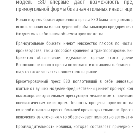
модель Е80 впервые дает возможность пред
прямоугольной формы без значительных инвестици
Новая модель брикетировочного пресса Е80 была специально 
использования на малых деревообрабатывающих предприятиях
бюджетом и небольшим объемом производства.
Прямоугольные брикеты имеют множество плюсов по части 
производства, так и способов хранения и транспортировки. Вы
брикетов обеспечивает идеальное горение этого древе
Возможности нового пресса позволяют изготавливать брикеты с
мм, что также является новшеством на рынке.
Брикетировочный пресс Е80, воплотивший в себе инноваци
взятые от лучших моделей-предшественниц, имеет прочную конс
высокопроизводительным прессующим механизмом с прочными
пневматическим цилиндром. Точность процесса производства 
которой оснащены прессы большей производительности. Пресс 
включения-выключения, что обеспечивает полностью автоматич
Производительность новинки, которая составляет примерно 