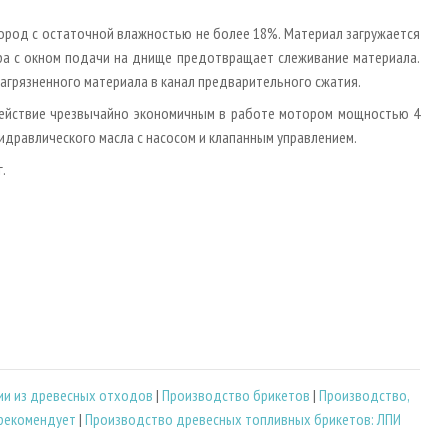
ород с остаточной влажностью не более 18%. Материал загружается
ра с окном подачи на днище предотвращает слеживание материала.
агрязненного материала в канал предварительного сжатия.
действие чрезвычайно экономичным в работе мотором мощностью 4
идравлического масла с насосом и клапанным управлением.
.
ии из древесных отходов
|
Производство брикетов
|
Производство,
 рекомендует
|
Производство древесных топливных брикетов: ЛПИ