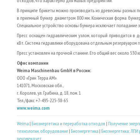
отходов, что характерно для малых предприятий.
В принципе брикеты можно производить из древесины разных п
в приемный бункер диаметром 800 мм. Коническая форма бунке
Специальное устройство основы бункера исключает попадание з
Пресс оснащен гидравлическим узлом, который приводится в 
кВт. Система гидравлики оборудована отдельным резервуаром г
Пресс установлен на прочной станине. Его общий вес около 530 кг
Офис компании
Weima Maschinenbau GmbH в России:
ООО «Грин Терра АМ»
141071, Московская обл.,
г. Королев, ул. Грабина, д. 18, пом. 1
Тел./факс +7-495-225-38-65
www.weima.com
Weima
|
Биoэнергетика и переработка отходов
|
Получение энерг
технологии, оборудование
|
Биоэнергетика
|
Биоэнергетика: ЛПИ
рекомендует