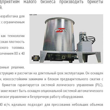
приятиям малого бизнеса производить брикеты
й.
разработана для
 с ограниченным
как технологии
сокая плотность
сного топлива.
ечением 80 х 40
онные решения,
трукцию и рассчитан на длительный срок эксплуатации. Он оснащен
, износостойкими зажимами и блоком предварительного сжатия с
брикетов гарантируется системой логического управления (PLC),
также может быть оснащен опциональной системой автоматического
еское управление и безупречную работу оборудования.
40 кг/ч, идеально подходит для прессования небольших объемов