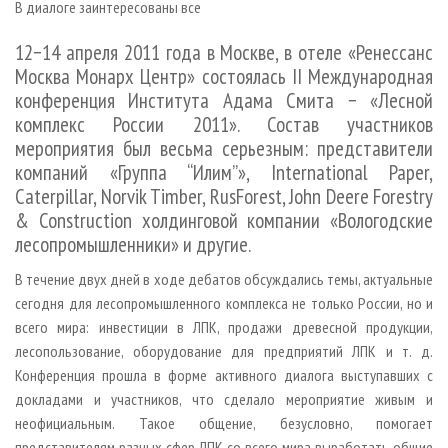
В диалоге заинтересованы все
СУШКА ДРЕВЕСИНЫ
ПЕРСОНЫ
КОНТАКТЫ
РЕКЛАМА
ПРОИЗВОДСТВО ДРЕВЕСНЫХ ПЛИТ
МОБИЛЬНЫЕ ВЫСТАВКИ
12−14 апреля 2011 года в Москве, в отеле «Ренессанс
РЕКЛАМА НА САЙТЕ
Москва Монарх Центр» состоялась II Международная
ДЕРЕВЯННОЕ ДОМОСТРОЕНИЕ
ОФИЦИАЛЬНЫЕ ДЕЛЕГАЦИИ
конференция Института Адама Смита − «Лесной
ПРОИЗВОДСТВО МЕБЕЛИ
ПРИОРИТЕТНЫЕ ИНВЕСТПРОЕКТЫ
комплекс России 2011». Состав участников
БИОЭНЕРГЕТИКА
мероприятия был весьма серьезным: представители
RUSSIAN FORESTRY REVIEW
компаний «Группа “Илим”», International Paper,
ЦБП
ГАЗЕТА ЛЕСПРОМФОРУМ
Caterpillar, Norvik Timber, RusForest, John Deere Forestry
ИНСТРУМЕНТ И МАТЕРИАЛЫ
БИБЛИОТЕКА СПЕЦИАЛИСТА
& Construction холдинговой компании «Вологодские
лесопромышленники» и другие.
В течение двух дней в ходе дебатов обсуждались темы, актуальные
сегодня для лесопромышленного комплекса не только России, но и
всего мира: инвестиции в ЛПК, продажи древесной продукции,
лесопользование, оборудование для предприятий ЛПК и т. д.
Конференция прошла в форме активного диалога выступавших с
докладами и участников, что сделало мероприятие живым и
неофициальным. Такое общение, безусловно, помогает
представителям разных сфер ЛПК со всего мира выработать общие