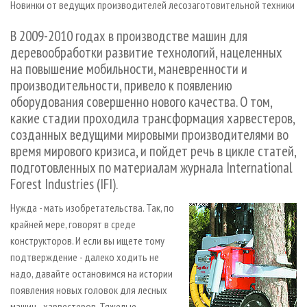
Новинки от ведущих производителей лесозаготовительной техники
СУШКА ДРЕВЕСИНЫ
ПЕРСОНЫ
КОНТАКТЫ
РЕКЛАМА
ПРОИЗВОДСТВО ДРЕВЕСНЫХ ПЛИТ
МОБИЛЬНЫЕ ВЫСТАВКИ
В 2009-2010 годах в производстве машин для
РЕКЛАМА НА САЙТЕ
деревообработки развитие технологий, нацеленных
ДЕРЕВЯННОЕ ДОМОСТРОЕНИЕ
ОФИЦИАЛЬНЫЕ ДЕЛЕГАЦИИ
на повышение мобильности, маневренности и
ПРОИЗВОДСТВО МЕБЕЛИ
ПРИОРИТЕТНЫЕ ИНВЕСТПРОЕКТЫ
производительности, привело к появлению
БИОЭНЕРГЕТИКА
оборудования совершенно нового качества. О том,
RUSSIAN FORESTRY REVIEW
какие стадии проходила трансформация харвестеров,
ЦБП
ГАЗЕТА ЛЕСПРОМФОРУМ
созданных ведущими мировыми производителями во
ИНСТРУМЕНТ И МАТЕРИАЛЫ
БИБЛИОТЕКА СПЕЦИАЛИСТА
время мирового кризиса, и пойдет речь в цикле статей,
подготовленных по материалам журнала International
Forest Industries (IFI).
Нужда - мать изобретательства. Так, по
крайней мере, говорят в среде
конструкторов. И если вы ищете тому
подтверждение - далеко ходить не
надо, давайте остановимся на истории
появления новых головок для лесных
машин - харвестеров. Тяжелые