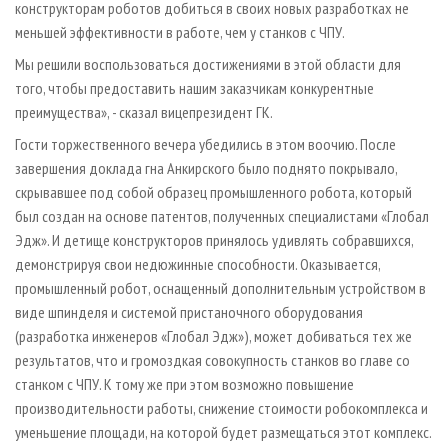
конструкторам роботов добиться в своих новых разработках не
меньшей эффективности в работе, чем у станков с ЧПУ.
Мы решили воспользоваться достижениями в этой области для
того, чтобы предоставить нашим заказчикам конкурентные
преимущества», - сказал вице­президент ГК.
Гости торжественного вечера убедились в этом воочию. После
завершения доклада г­на Анкирского было поднято покрывало,
скрывавшее под собой образец промышленного робота, который
был создан на основе патентов, полученных специалистами «Глобал
Эдж». И детище конструкторов принялось удивлять собравшихся,
демонстрируя свои недюжинные способности. Оказывается,
промышленный робот, оснащенный дополнительным устройством в
виде шпинделя и системой пристаночного оборудования
(разработка инженеров «Глобал Эдж»), может добиваться тех же
результатов, что и громоздкая совокупность станков во главе со
станком с ЧПУ. К тому же при этом возможно повышение
производительности работы, снижение стоимости робокомплекса и
уменьшение площади, на которой будет размещаться этот комплекс.