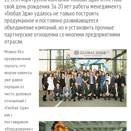
СУШКА ДРЕВЕСИНЫ
ПЕРСОНЫ
КОНТАКТЫ
РЕКЛАМА
свой день рождения. За 20 лет работы менеджменту
«Глобал Эдж» удалось не только построить
ПРОИЗВОДСТВО ДРЕВЕСНЫХ ПЛИТ
МОБИЛЬНЫЕ ВЫСТАВКИ
РЕКЛАМА НА САЙТЕ
продуманное и постоянно развивающееся
ДЕРЕВЯННОЕ ДОМОСТРОЕНИЕ
ОФИЦИАЛЬНЫЕ ДЕЛЕГАЦИИ
объединение компаний, но и установить прочные
ПРОИЗВОДСТВО МЕБЕЛИ
ПРИОРИТЕТНЫЕ ИНВЕСТПРОЕКТЫ
партнерские отношения со многими предприятиями
отрасли.
БИОЭНЕРГЕТИКА
RUSSIAN FORESTRY REVIEW
Можно без
ЦБП
ГАЗЕТА ЛЕСПРОМФОРУМ
преувеличения
ИНСТРУМЕНТ И МАТЕРИАЛЫ
БИБЛИОТЕКА СПЕЦИАЛИСТА
сказать, что
многие клиенты
уже давно
перешли от
чисто деловых
отношений с
«Глобал Эдж»
как с
поставщиком
оборудования к