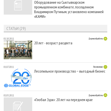
Оборудование на Сыктывкарском
СУШКА ДРЕВЕСИНЫ
ПЕРСОНЫ
КОНТАКТЫ
РЕКЛАМА
промышленном комбинате, посещенном
ПРОИЗВОДСТВО ДРЕВЕСНЫХ ПЛИТ
МОБИЛЬНЫЕ ВЫСТАВКИ
Владимиром Путиным, установлено компанией
РЕКЛАМА НА САЙТЕ
«КАМИ»
ДЕРЕВЯННОЕ ДОМОСТРОЕНИЕ
ОФИЦИАЛЬНЫЕ ДЕЛЕГАЦИИ
ПРОИЗВОДСТВО МЕБЕЛИ
СТАТЬИ (29)
ПРИОРИТЕТНЫЕ ИНВЕСТПРОЕКТЫ
БИОЭНЕРГЕТИКА
RUSSIAN FORESTRY REVIEW
01.10.2011
Деревообработка
20 лет - возраст расцвета
ЦБП
ГАЗЕТА ЛЕСПРОМФОРУМ
ИНСТРУМЕНТ И МАТЕРИАЛЫ
БИБЛИОТЕКА СПЕЦИАЛИСТА
01.07.2011
Лесопиление
Лесопильное производство − выгодный бизнес
01.05.2011
Деревообработка
«Глобал Эдж»: 20 лет на переднем крае